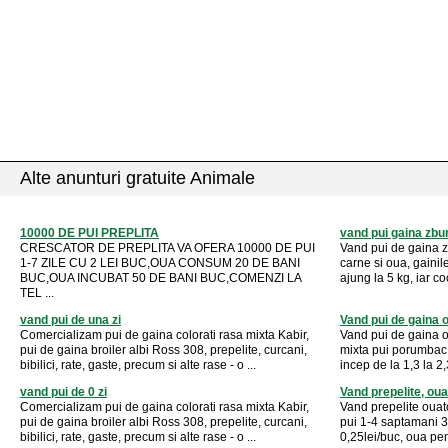
Alte anunturi gratuite Animale
10000 DE PUI PREPLITA
vand pui gaina zbur
CRESCATOR DE PREPLITA VA OFERA 10000 DE PUI
Vand pui de gaina zb
1-7 ZILE CU 2 LEI BUC,OUA CONSUM 20 DE BANI
carne si oua, gainil
BUC,OUA INCUBAT 50 DE BANI BUC,COMENZI LA
ajung la 5 kg, iar co
TEL ...
vand pui de una zi
Vand pui de gaina o
Comercializam pui de gaina colorati rasa mixta Kabir,
Vand pui de gaina o
pui de gaina broiler albi Ross 308, prepelite, curcani,
mixta pui porumbac s
bibilici, rate, gaste, precum si alte rase - o ...
incep de la 1,3 la 2,3
vand pui de 0 zi
Vand prepelite, oua,
Comercializam pui de gaina colorati rasa mixta Kabir,
Vand prepelite ouat
pui de gaina broiler albi Ross 308, prepelite, curcani,
pui 1-4 saptamani 3
bibilici, rate, gaste, precum si alte rase - o ...
0,25lei/buc, oua pent