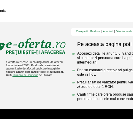
mic
Companii
Produse
Anunturi
Director web
Pe aceasta pagina poti 
Accesezi detaliile anuntului
vand p
si contactezi persoana care l-a publ
intermediari.
e-oferta.ro ® este un catalog online de afaceri,
fondat in anul 2005. Produsele, serviciile si
oportunitatile de afaceri publicate in paginile
Poti sa comanzi direct
vand pui gai
noastre apartin persoanelor care le-au publicat.
este in Ilfov.
Cititi
Termenii si Conditiile
de utilizare.
Pretul afisat de vanzator pentru
va
zi
este de doar 1 RON.
Cauti firme care ofera produse sau 
pentru a obtine cele mai convenabi