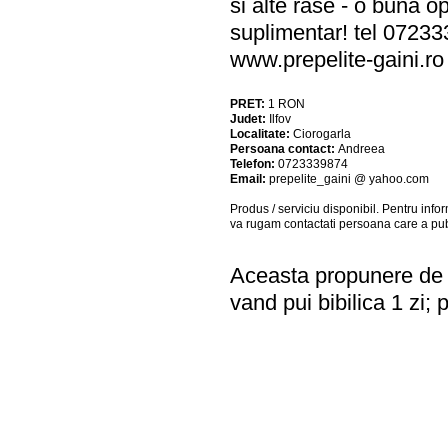
si alte rase - o buna o
suplimentar! tel 072
www.prepelite-gaini.ro
PRET:
1
RON
Judet:
Ilfov
Localitate:
Ciorogarla
Persoana contact:
Andreea
Telefon:
0723339874
Email:
prepelite_gaini @ yahoo.com
Produs / serviciu
disponibil
. Pentru info
va rugam contactati persoana care a pub
Aceasta propunere de a
vand pui bibilica 1 zi; 