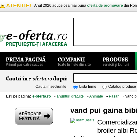
ATENTIE!
Anul 2026 aduce cea mai buna
oferta de promovare
din Rom
Cauta in sectiunile:
Lista firme
Catalog produse
Esti pe pagina:
e-oferta.ro
»
anunturi gratuite
»
Animale
»
Pasari
» vand pui
vand pui gaina bibi
Comercializam
broiler albi R