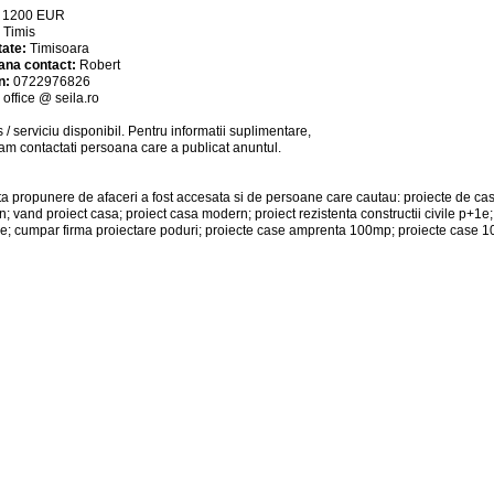
:
1200
EUR
:
Timis
tate:
Timisoara
ana contact:
Robert
n:
0722976826
:
office @ seila.ro
 / serviciu
disponibil
. Pentru informatii suplimentare,
am contactati persoana care a publicat anuntul.
a propunere de afaceri a fost accesata si de persoane care cautau: proiecte de ca
; vand proiect casa; proiect casa modern; proiect rezistenta constructii civile p+1e
e; cumpar firma proiectare poduri; proiecte case amprenta 100mp; proiecte case 