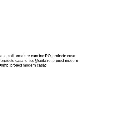
sa; email armature.com loc:RO; proiecte casa
; proiecte casa;
office@seila.ro
; proiect modern
100mp; proiect modern casa;