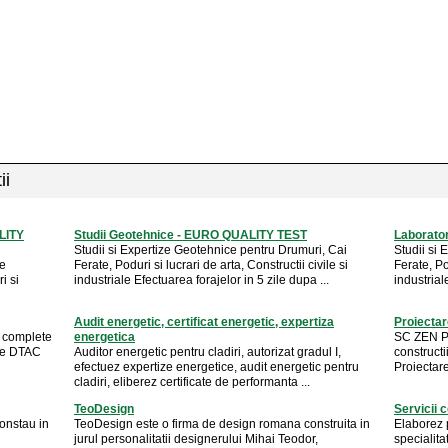
ii
LITY
Studii Geotehnice - EURO QUALITY TEST
Laborato
Studii si Expertize Geotehnice pentru Drumuri, Cai
Studii si
ze
Ferate, Poduri si lucrari de arta, Constructii civile si
Ferate, Pod
i si
industriale Efectuarea forajelor in 5 zile dupa ...
industrial
Audit energetic, certificat energetic, expertiza
Proiectar
i complete
energetica
SC ZEN Pr
ele DTAC
Auditor energetic pentru cladiri, autorizat gradul I,
constructi
efectuez expertize energetice, audit energetic pentru
Proiectare 
cladiri, eliberez certificate de performanta ...
TeoDesign
Servicii 
constau in
TeoDesign este o firma de design romana construita in
Elaborez p
jurul personalitatii designerului Mihai Teodor,
specialitat