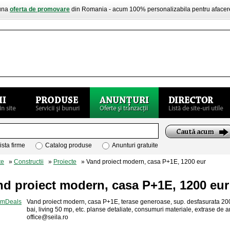
buna
oferta de promovare
din Romania - acum 100% personalizabila pentru aface
ista firme
Catalog produse
Anunturi gratuite
te
»
Constructii
»
Proiecte
» Vand proiect modern, casa P+1E, 1200 eur
nd proiect modern, casa P+1E, 1200 eur
Vand proiect modern, casa P+1E, terase generoase, sup. desfasurata 200
bai, living 50 mp, etc. planse detaliate, consumuri materiale, extrase de 
office@seila.ro