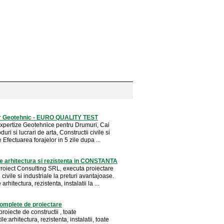
r Geotehnic - EURO QUALITY TEST
 Expertize Geotehnice pentru Drumuri, Cai
uri si lucrari de arta, Constructii civile si
e Efectuarea forajelor in 5 zile dupa ...
e arhitectura si rezistenta in CONSTANTA
oiect Consulting SRL, executa proiectare
i civile si industriale la preturi avantajoase.
arhitectura, rezistenta, instalatii la ...
complete de proiectare
roiecte de constructii , toate
ile:arhitectura, rezistenta, instalatii, toate