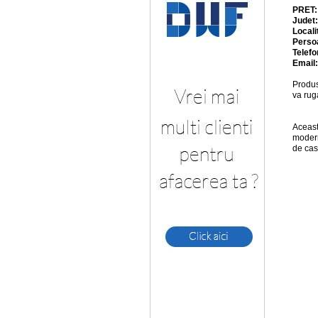
PRET
Judet
Locali
Perso
Telefo
Email
Produs
va rug
Aceast
modern
de cas