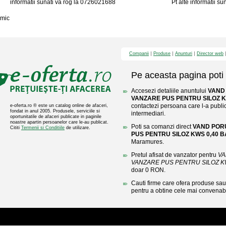
informatii sunati va rog la 0726021688
Pt alte informatii s
mic
Companii
Produse
Anunturi
Director web
Pe aceasta pagina poti 
Accesezi detaliile anuntului
VAND
VANZARE PUS PENTRU SILOZ KW
contactezi persoana care l-a public
e-oferta.ro ® este un catalog online de afaceri,
fondat in anul 2005. Produsele, serviciile si
intermediari.
oportunitatile de afaceri publicate in paginile
noastre apartin persoanelor care le-au publicat.
Poti sa comanzi direct
VAND POR
Cititi
Termenii si Conditiile
de utilizare.
PUS PENTRU SILOZ KWS 0,40 B
Maramures.
Pretul afisat de vanzator pentru
VA
VANZARE PUS PENTRU SILOZ KW
doar 0 RON.
Cauti firme care ofera produse sau 
pentru a obtine cele mai convenabi