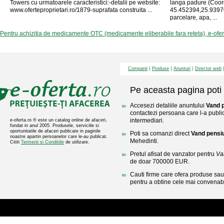
Towers cu urmatoarele caracteristici:-detalii pe website:
langa padure (Coo
www.oferteproprietari.ro/1879-suprafata construita ...
45.452394,25.939708
parcelare, apa, ...
Pentru achizitia de medicamente OTC (medicamente eliberabile fara reteta), e-ofe
Companii
Produse
Anunturi
Director web
Pe aceasta pagina poti 
Accesezi detaliile anuntului
Vand p
contactezi persoana care l-a public
intermediari.
e-oferta.ro ® este un catalog online de afaceri,
fondat in anul 2005. Produsele, serviciile si
oportunitatile de afaceri publicate in paginile
Poti sa comanzi direct
Vand pensiun
noastre apartin persoanelor care le-au publicat.
Mehedinti.
Cititi
Termenii si Conditiile
de utilizare.
Pretul afisat de vanzator pentru
Va
de doar 700000 EUR.
Cauti firme care ofera produse sau 
pentru a obtine cele mai convenabi