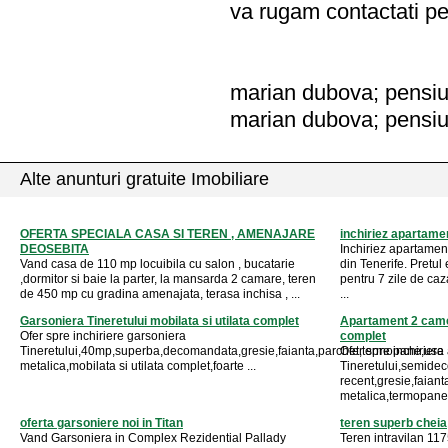
va rugam contactati pe
marian dubova; pensiu
marian dubova; pensiu
Alte anunturi gratuite Imobiliare
OFERTA SPECIALA CASA SI TEREN , AMENAJARE
inchiriez apartamen
DEOSEBITA
Inchiriez apartame
Vand casa de 110 mp locuibila cu salon , bucatarie
din Tenerife. Pretul
,dormitor si baie la parter, la mansarda 2 camare, teren
pentru 7 zile de caz
de 450 mp cu gradina amenajata, terasa inchisa , ...
...
Garsoniera Tineretului mobilata si utilata complet
Apartament 2 camere
Ofer spre inchiriere garsoniera
complet
Tineretului,40mp,superba,decomandata,gresie,faianta,parchet,termopane,usa
Ofer spre inchirier
metalica,mobilata si utilata complet,foarte ...
Tineretului,semide
recent,gresie,faiant
metalica,termopane,mo
oferta garsoniere noi in Titan
teren superb cheia
Vand Garsoniera in Complex Rezidential Pallady
Teren intravilan 1