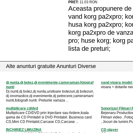
PRET:
11.03
RON
Aceasta propunere de a
vand korg pa2xpro; kor
husa korg pa2xpro; kor
korg pa2xpro de vanza
pro; huse korg; korg p
lista de preturi;
Alte anunturi gratuite Anunturi Diverse
dj nunta,dj botez,dj evenimente,cameraman,fotograf
vand vioara model 
nunti
vioara + dotarile ne
Dj nunti,dj botez,dj nunta,ursitoare botezuri,dj botezuri,
dj onomastice,dj evenimente,dj petrecere,cameramani
nunti,fotografi nunti. Preturile variaza ...
multiplicare cd/dvd
Sonorizari Filmari F
Multiplicare CD/DVD prin Injectare sau Ardere,toata
Bejenaru Production
gama de CD Printabil si DVD Printabil. Business card
Filmari video , Fotog
CD,Mini CD Printabil,Carcase CD,Carcase ...
, Jocuri de lumini.P
INCHIRIEZ LIMUZINA
CD-player