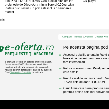
Limuzina LINCOLN TOWN CAR 6locuri alba 8m iar
CD-player
pretul este de 60euro/ora minim 3ore si 0,50euro/km
inafara bucurestului in pret este inclus o sampanie
martini ...
mic
Companii
Produse
Anunturi
Director web
Pe aceasta pagina poti 
Accesezi detaliile anuntului
Vand 
husa
si contactezi persoana care l-
fara intermediari.
e-oferta.ro ® este un catalog online de afaceri,
fondat in anul 2005. Produsele, serviciile si
oportunitatile de afaceri publicate in paginile
Poti sa comanzi direct
Vand pache
noastre apartin persoanelor care le-au publicat.
care este in .
Cititi
Termenii si Conditiile
de utilizare.
Pretul afisat de vanzator pentru
Va
+ husa
este de doar 11.03 RON.
Cauti firme care ofera produse sau 
pentru a obtine cele mai convenabi