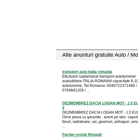
Alte anunturi gratuite Auto / M
transport auto italia-romania
Efectuam saptamanal transport autoturisme/
autoutilitare ITALIA-ROMANIA capacitate 8-1
autoturisme; Tel.Romania :0040722371480 /
0769681209 / ...
DEZMEMBREZ DACIA LOGAN MOT - 1,5 EU
4
DEZMEMBREZ DACIA LOGAN MOT - 1,5 EUR
Orice piesa cu garantie , avem pe stoc: capota
faruri, radiatoare, usi, geamuri, airbaguri, amo
...
Pachet revizie Renault