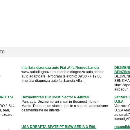
oto
Interfata diagnoza auto Fiat ,Alfa Romeo,Lancia
DEZMENB
www.autodiagnoze.ro Interfete diagnoza auto,cabluri
BENZIMA 
0
auto adaptoare ! Program telefonic: 09:00 - > 19:00
DEZMENB
Interfata diagnoza auto fiat,Lancia,Alfa ...
BENZIMA 1
stoc: capo
airbaguri, 
RO 3 SI
Dezmembrari Bucuresti Sector 6 -Militari
Vanzare 
Parc auto Dezmembrari situat in Bucuresti -Iuliu -
U.S.A
O 3 SI 4
Maniu. Detinem un stoc de peste o suta de autoturisme
Vanzare 
, bari,
dezmembrate de diferite ...
U.S.A Ambr
rtizoare,
automat,7 
fumurii,A
USA DREAPTA SPATE PT BMW SERIA 3 E90-
reconditi