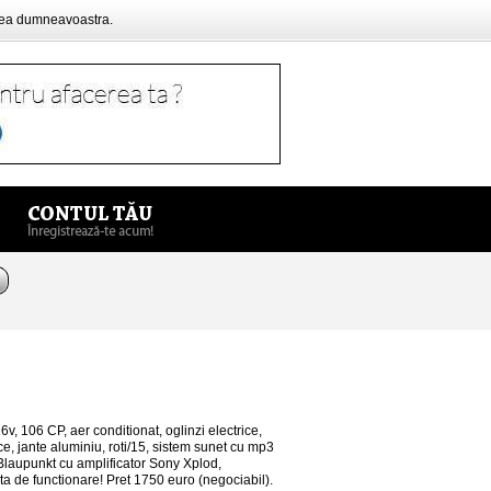
rea dumneavoastra.
v, 106 CP, aer conditionat, oglinzi electrice,
ice, jante aluminiu, roti/15, sistem sunet cu mp3
laupunkt cu amplificator Sony Xplod,
cta de functionare! Pret 1750 euro (negociabil).