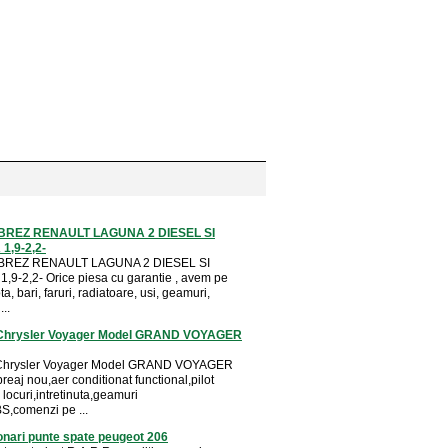
REZ RENAULT LAGUNA 2 DIESEL SI
1,9-2,2-
REZ RENAULT LAGUNA 2 DIESEL SI
,9-2,2- Orice piesa cu garantie , avem pe
ta, bari, faruri, radiatoare, usi, geamuri,
...
Chrysler Voyager Model GRAND VOYAGER
Chrysler Voyager Model GRAND VOYAGER
eaj nou,aer conditionat functional,pilot
locuri,intretinuta,geamuri
BS,comenzi pe ...
onari punte spate peugeot 206