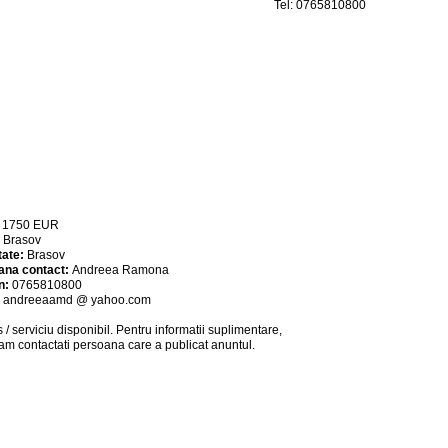
Tel: 0765810800
:
1750
EUR
:
Brasov
tate:
Brasov
ana contact:
Andreea Ramona
n:
0765810800
:
andreeaamd @ yahoo.com
 / serviciu
disponibil
. Pentru informatii suplimentare,
am contactati persoana care a publicat anuntul.