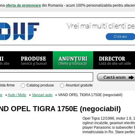
buna
oferta de promovare
din Romania - acum 100% personalizabila pentru aface
ista firme
Catalog produse
Anunturi gratuite
te
»
Auto / Moto
»
Vanzari auto
» VAND OPEL TIGRA 1750E (negociabil)
ND OPEL TIGRA 1750E (negociabil)
Opel Tigra 12/1996, motor 1.6, 16
oglinzi incalzite, geamuri electr
player Panasonic si subwoofer B
inmatriculata in Ro. Stare perfe