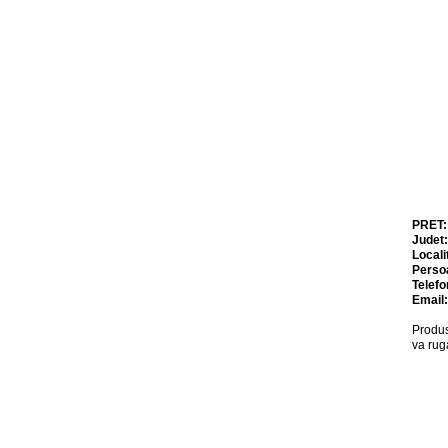
PRET
Judet
Locali
Perso
Telefo
Email
Produs
va rug