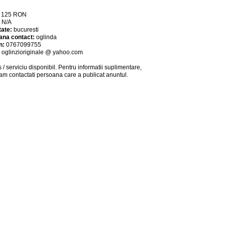
:
125
RON
:
N/A
tate:
bucuresti
ana contact:
oglinda
n:
0767099755
:
oglinzioriginale @ yahoo.com
 / serviciu
disponibil
. Pentru informatii suplimentare,
am contactati persoana care a publicat anuntul.