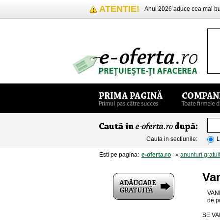
ATENTIE!
Anul 2026 aduce cea mai 
Cauta in sectiunile:
L
Esti pe pagina:
e-oferta.ro
»
anunturi gratui
Va
VAND
de p
SE VA