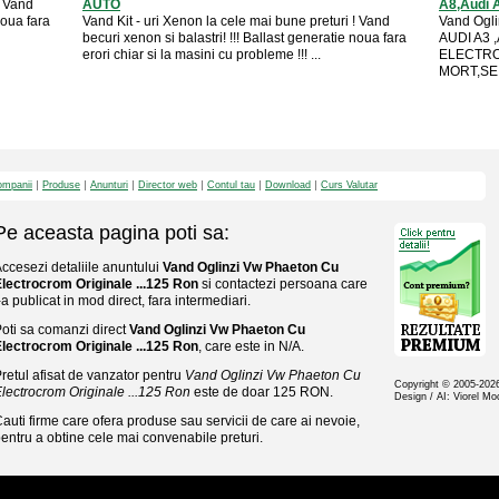
! Vand
AUTO
A8,Audi A
noua fara
Vand Kit - uri Xenon la cele mai bune preturi ! Vand
Vand Ogl
becuri xenon si balastri! !!! Ballast generatie noua fara
AUDI A3 ,
erori chiar si la masini cu probleme !!! ...
ELECTRO
MORT,SE 
mpanii
Produse
Anunturi
Director web
Contul tau
Download
Curs Valutar
Pe aceasta pagina poti sa:
ccesezi detaliile anuntului
Vand Oglinzi Vw Phaeton Cu
lectrocrom Originale ...125 Ron
si contactezi persoana care
-a publicat in mod direct, fara intermediari.
oti sa comanzi direct
Vand Oglinzi Vw Phaeton Cu
lectrocrom Originale ...125 Ron
, care este in N/A.
retul afisat de vanzator pentru
Vand Oglinzi Vw Phaeton Cu
Copyright © 2005-20
lectrocrom Originale ...125 Ron
este de doar 125 RON.
Design / AI: Viorel M
auti firme care ofera produse sau servicii de care ai nevoie,
entru a obtine cele mai convenabile preturi.