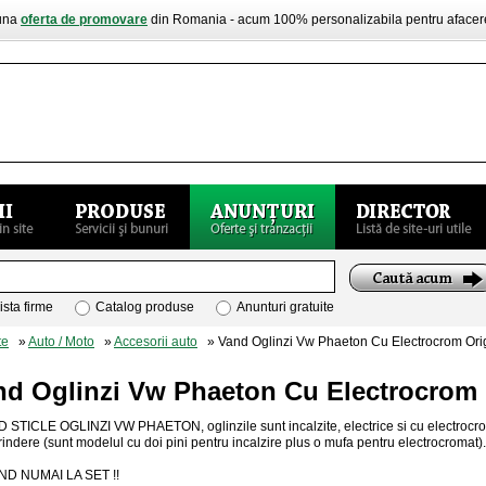
buna
oferta de promovare
din Romania - acum 100% personalizabila pentru aface
ista firme
Catalog produse
Anunturi gratuite
te
»
Auto / Moto
»
Accesorii auto
» Vand Oglinzi Vw Phaeton Cu Electrocrom Orig
nd Oglinzi Vw Phaeton Cu Electrocrom O
 STICLE OGLINZI VW PHAETON, oglinzile sunt incalzite, electrice si cu electrocro
rindere (sunt modelul cu doi pini pentru incalzire plus o mufa pentru electrocrom
ND NUMAI LA SET !!