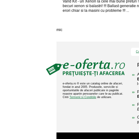
Vand Kit - uri Xenon la cele mai bune preturi 
becuri xenon si balastri! !!! Ballast generatie 
erori chiar si la masini cu probleme !!! ...
mic
Co
A
E
l
e-oferta.ro ® este un catalog online de afaceri,
fondat in anul 2005. Produsele, serviciile si
oportunitatile de afaceri publicate in paginile
P
noastre apartin persoanelor care le-au publicat.
E
Cititi
Termenii si Conditiile
de utilizare.
P
E
C
p