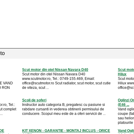
oto
Scut motor din otel Nissan Navara D40
Scut moto
Scut motor din otel Nissan Navara D40
Hilux
www.scutmotor.ro, Tel.: 0749-155.469, Email:
Scut motor
SE VAND
office@scutmotor.ro
Scut radiator, scut motor, scut cutie
Hilux www
0 RON
de viteza, scut ...
office@sc
Scoli de soferi
Oglinzi O
.ro, Tel.:
Instructor auto categoria B, pregatesc cu pasiune si
(E46 ...
t complet
rabdare cursanti in vederea obtinerii permisului de
Vand ogli
..
conducere. Scopul meu este de a oferi servicii de ...
coupe (fa
sau helio
platourile .
NDE
KIT XENON - GARANTIE - MONTAJ INCLUS - ORICE
Vand Ogl