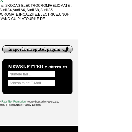
5 ...
inzi SKODA 3 ELECTROCROM/HELIOMATE ,
Audi A4,Audi A6, Audi A8, Audi A5
CROMATE,INCALZITE,ELECTRICE,UNGHI
VAND CU PLATOURILE DE ...
26
Fast Net Promotion
, toate drepturile rezervate.
ocanu | Programare: Fabby Design