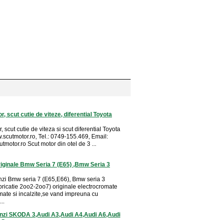
r, scut cutie de viteze, diferential Toyota
, scut cutie de viteza si scut diferential Toyota
.scutmotor.ro, Tel.: 0749-155.469, Email:
utmotor.ro
Scut motor din otel de 3 ...
riginale Bmw Seria 7 (E65) ,Bmw Seria 3
nzi Bmw seria 7 (E65,E66), Bmw seria 3
bricatie 2oo2-2oo7) originale electrocromate
mate si incalzite,se vand impreuna cu
..
inzi SKODA 3,Audi A3,Audi A4,Audi A6,Audi