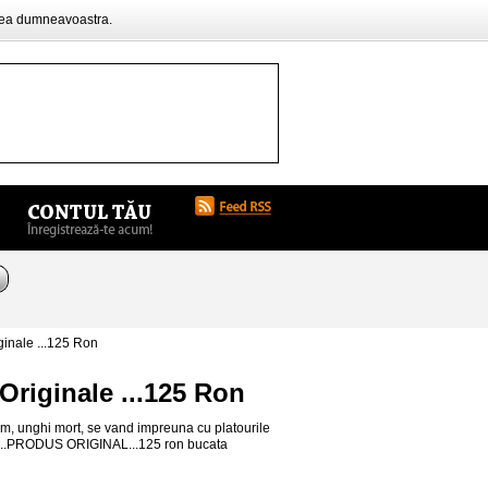
rea dumneavoastra.
inale ...125 Ron
riginale ...125 Ron
m, unghi mort, se vand impreuna cu platourile
at)...PRODUS ORIGINAL...125 ron bucata