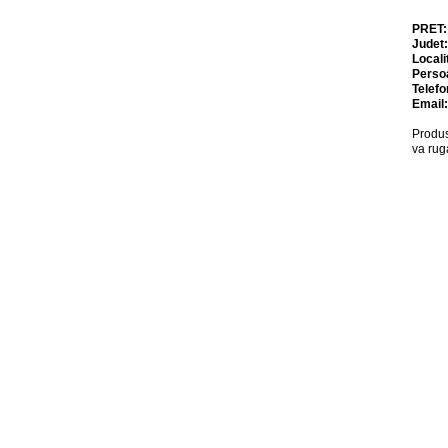
PRET
Judet
Locali
Perso
Telefo
Email
Produs
va rug