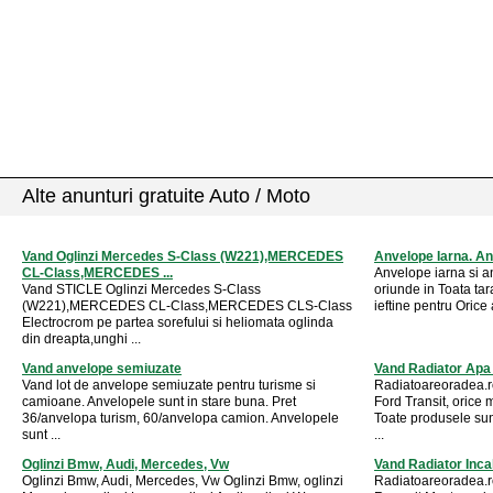
Alte anunturi gratuite Auto / Moto
Vand Oglinzi Mercedes S-Class (W221),MERCEDES
Anvelope Iarna. Anv
CL-Class,MERCEDES ...
Anvelope iarna si a
Vand STICLE Oglinzi Mercedes S-Class
oriunde in Toata ta
(W221),MERCEDES CL-Class,MERCEDES CLS-Class
ieftine pentru Orice
Electrocrom pe partea sorefului si heliomata oglinda
din dreapta,unghi ...
Vand anvelope semiuzate
Vand Radiator Apa 
Vand lot de anvelope semiuzate pentru turisme si
Radiatoareoradea.r
camioane. Anvelopele sunt in stare buna. Pret
Ford Transit, orice
36/anvelopa turism, 60/anvelopa camion. Anvelopele
Toate produsele sunt
sunt ...
...
Oglinzi Bmw, Audi, Mercedes, Vw
Vand Radiator Inca
Oglinzi Bmw, Audi, Mercedes, Vw Oglinzi Bmw, oglinzi
Radiatoareoradea.ro