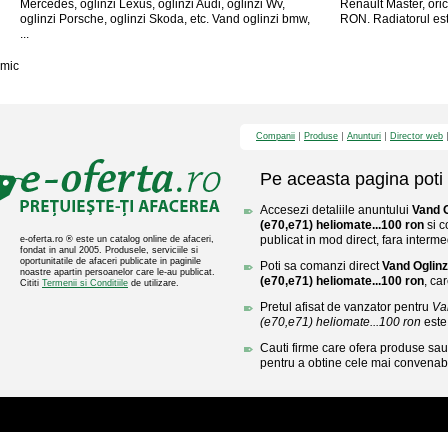
Mercedes, oglinzi Lexus, oglinzi Audi, oglinzi Wv,
Renault Master, ori
oglinzi Porsche, oglinzi Skoda, etc. Vand oglinzi bmw,
RON. Radiatorul este
...
mic
Companii
Produse
Anunturi
Director web
Pe aceasta pagina poti 
Accesezi detaliile anuntului
Vand 
(e70,e71) heliomate...100 ron
si c
publicat in mod direct, fara interme
e-oferta.ro ® este un catalog online de afaceri,
fondat in anul 2005. Produsele, serviciile si
oportunitatile de afaceri publicate in paginile
Poti sa comanzi direct
Vand Oglin
noastre apartin persoanelor care le-au publicat.
(e70,e71) heliomate...100 ron
, ca
Cititi
Termenii si Conditiile
de utilizare.
Pretul afisat de vanzator pentru
Va
(e70,e71) heliomate...100 ron
este
Cauti firme care ofera produse sau 
pentru a obtine cele mai convenabi