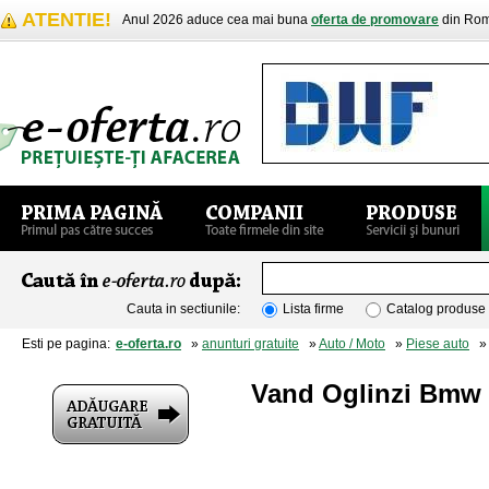
ATENTIE!
Anul 2026 aduce cea mai buna
oferta de promovare
din Rom
Cauta in sectiunile:
Lista firme
Catalog produse
Esti pe pagina:
e-oferta.ro
»
anunturi gratuite
»
Auto / Moto
»
Piese auto
» V
Vand Oglinzi Bmw X