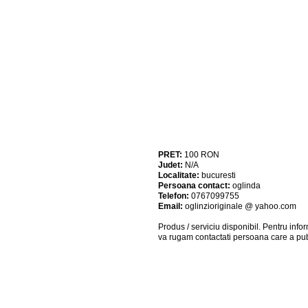
PRET:
100
RON
Judet:
N/A
Localitate:
bucuresti
Persoana contact:
oglinda
Telefon:
0767099755
Email:
oglinzioriginale @ yahoo.com
Produs / serviciu
disponibil
. Pentru info
va rugam contactati persoana care a pub