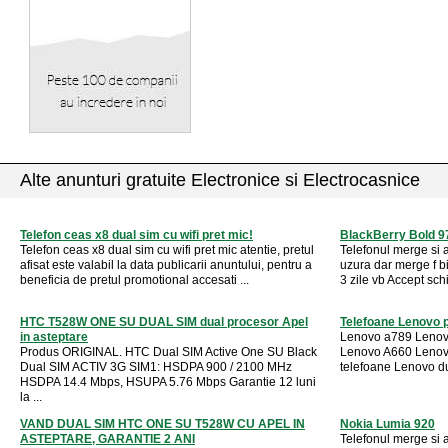
Alte anunturi gratuite Electronice si Electrocasnice
Telefon ceas x8 dual sim cu wifi pret mic!
BlackBerry Bold 9
Telefon ceas x8 dual sim cu wifi pret mic atentie, pretul
Telefonul merge si 
afisat este valabil la data publicarii anuntului, pentru a
uzura dar merge f bi
beneficia de pretul promotional accesati ...
3 zile vb Accept sch
HTC T528W ONE SU DUAL SIM dual procesor Apel
Telefoane Lenovo p
in asteptare
Lenovo a789 Lenov
Produs ORIGINAL. HTC Dual SIM Active One SU Black
Lenovo A660 Lenov
Dual SIM ACTIV 3G SIM1: HSDPA 900 / 2100 MHz
telefoane Lenovo dua
HSDPA 14.4 Mbps, HSUPA 5.76 Mbps Garantie 12 luni
la ...
VAND DUAL SIM HTC ONE SU T528W CU APEL IN
Nokia Lumia 920
ASTEPTARE, GARANTIE 2 ANI
Telefonul merge si a