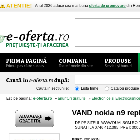
ATENTIE!
Anul 2026 aduce cea mai buna
oferta de promovare
din Rom
Cauta in sectiunile:
Lista firme
Catalog produse
Esti pe pagina:
e-oferta.ro
»
anunturi gratuite
»
Electronice si Electrocasnic
VAND nokia n9 repl
DE PE SITEUL WWW.DUALSGM.RO PU
SUNATI LA 0746.412.395; PRET: 300L
PRET:
300
RON