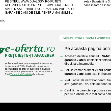
PE SITEUL WWW.DUALGSM.RO PUTETI
retea Bateria tine 3
ACHIZITIONA HTC ONE SU T528W DUAL SIM CU
Vine insotit de inarca
APEL IN ASTEPTARE LA CEL MAI BUN PRET SI CU
GARANTIE 2 ANI DE ZILE, PENTRU MAI MULTE ...
mic
Companii
Produse
Anunturi
Director web
Pe aceasta pagina poti 
Accesezi detaliile anuntului
VAND n
garantie 2 ani
si contactezi persoa
direct, fara intermediari.
e-oferta.ro ® este un catalog online de afaceri,
fondat in anul 2005. Produsele, serviciile si
oportunitatile de afaceri publicate in paginile
Poti sa comanzi direct
VAND nokia 
noastre apartin persoanelor care le-au publicat.
garantie 2 ani
, care este in Bucures
Cititi
Termenii si Conditiile
de utilizare.
Pretul afisat de vanzator pentru
VA
sim. garantie 2 ani
este de doar 3
Cauti firme care ofera produse sau 
pentru a obtine cele mai convenabi