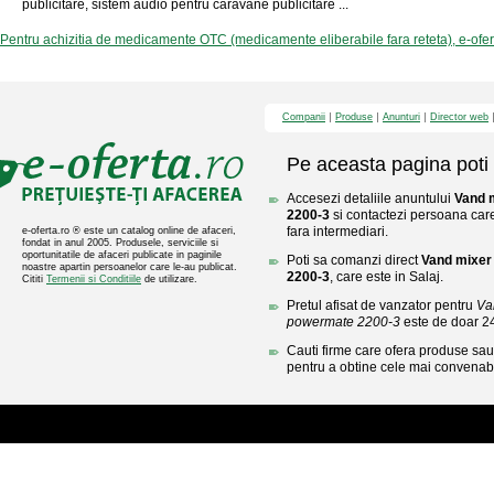
publicitare, sistem audio pentru caravane publicitare ...
Pentru achizitia de medicamente OTC (medicamente eliberabile fara reteta), e-ofe
Companii
Produse
Anunturi
Director web
Pe aceasta pagina poti 
Accesezi detaliile anuntului
Vand 
2200-3
si contactezi persoana care 
fara intermediari.
e-oferta.ro ® este un catalog online de afaceri,
fondat in anul 2005. Produsele, serviciile si
oportunitatile de afaceri publicate in paginile
Poti sa comanzi direct
Vand mixer
noastre apartin persoanelor care le-au publicat.
2200-3
, care este in Salaj.
Cititi
Termenii si Conditiile
de utilizare.
Pretul afisat de vanzator pentru
Va
powermate 2200-3
este de doar 
Cauti firme care ofera produse sau 
pentru a obtine cele mai convenabi