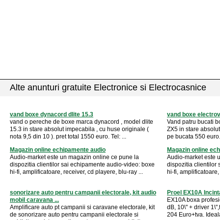
Alte anunturi gratuite Electronice si Electrocasnice
vand boxe dynacord dlite 15.3
vand boxe electro
vand o pereche de boxe marca dynacord , model dlite
Vand patru bucati b
15.3 in stare absolut impecabila , cu huse originale (
ZX5 in stare absolut
nota 9,5 din 10 ). pret total 1550 euro. Tel: ...
pe bucata 550 euro. 
Magazin online echipamente audio
Magazin online ec
Audio-market este un magazin online ce pune la
Audio-market este 
dispozitia clientilor sai echipamente audio-video: boxe
dispozitia clientilo
hi-fi, amplificatoare, receiver, cd playere, blu-ray ...
hi-fi, amplificatoare,
sonorizare auto pentru campanii electorale, kit audio
Proel EX10A Incint
mobil caravana ...
EX10A boxa profesi
Amplificare auto pt campanii si caravane electorale, kit
dB, 10\" + driver 1\
de sonorizare auto pentru campanii electorale si
204 Euro+tva. Ideala 