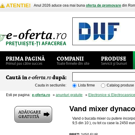
ATENTIE!
Anul 2026 aduce cea mai buna
oferta de promovare
din Rom
Cauta in sectiunile:
Lista firme
Catalog produse
Esti pe pagina:
e-oferta.ro
»
anunturi gratuite
»
Electronice si Electrocasnic
Vand mixer dynaco
Vand o bucata mixer cu putere incorp
9,5 din 10 ), cu tot cu case la 2450 eu
PRET:
2450
EUR