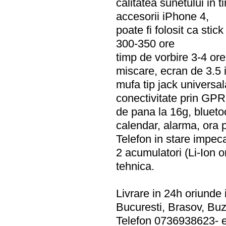
calitatea sunetului in 
accesorii iPhone 4,
poate fi folosit ca stic
300-350 ore
timp de vorbire 3-4 ore
miscare, ecran de 3.5 i
mufa tip jack universa
conectivitate prin GPR
de pana la 16g, blueto
calendar, alarma, ora 
Telefon in stare impecab
2 acumulatori (Li-Ion or
tehnica.
Livrare in 24h oriunde i
Bucuresti, Brasov, Bu
Telefon 0736938623- 