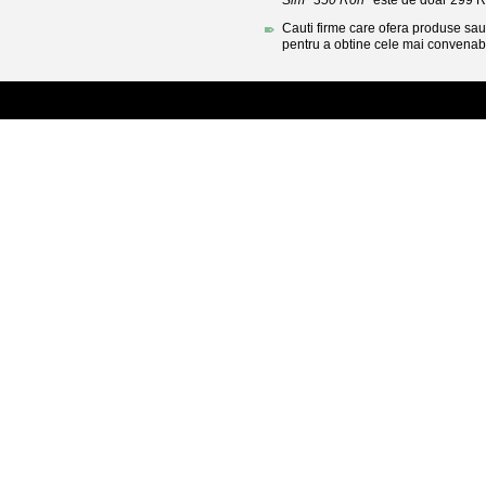
Sim *350 Ron*
este de doar 299 
Cauti firme care ofera produse sau 
pentru a obtine cele mai convenabi