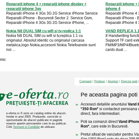
Reparatii iphone 4 + reparatii iphone display +
Reparatii iphone + 
reparatii iphone 3gs
iphone 4
Reparatii iPhone 4 3Gs 3G 2G Service iPhone Service
Reparatii iPhone 4
Reparatii iPhone - Bucuresti Sector 2. Service Gsm,
Reparatii iPhone - 
Reparatii iPhone 4 3Gs 3G 2G Service iPhone, ...
Reparatii iPhone 4 
Nokia N8 DUAL SIM cu wifi si tv,replica 1:1
VAND REPLICA 1.
Nokia N8 DUAL SIM cu wifi si tv,replica 1:1 cu
# Handwriting funct
originalul. Absolut identic cu originalul carcasa
Support TF card ex
metalica,logo Nokia,accesorii Nokia Telefoanele sunt
FM/MP3/MP4/Bluetoo
noi ...
cards dual ...
mic
Companii
Produse
Anunturi
Director web
Pe aceasta pagina poti 
Accesezi detaliile anuntului
Vand 
*350 Ron*
si contactezi persoana c
direct, fara intermediari.
e-oferta.ro ® este un catalog online de afaceri,
fondat in anul 2005. Produsele, serviciile si
oportunitatile de afaceri publicate in paginile
Poti sa comanzi direct
Vand iPhon
noastre apartin persoanelor care le-au publicat.
Ron*
, care este in Bucuresti.
Cititi
Termenii si Conditiile
de utilizare.
Pretul afisat de vanzator pentru
Va