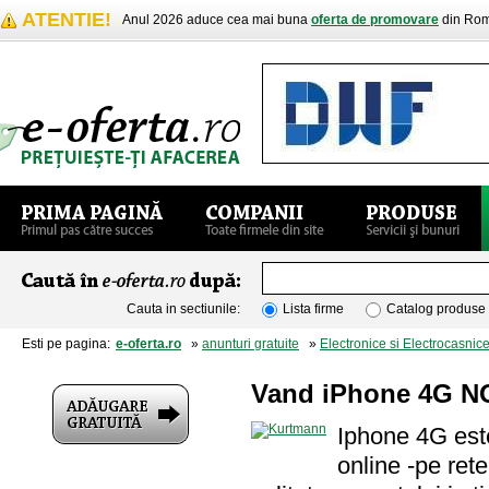
ATENTIE!
Anul 2026 aduce cea mai buna
oferta de promovare
din Rom
Cauta in sectiunile:
Lista firme
Catalog produse
Esti pe pagina:
e-oferta.ro
»
anunturi gratuite
»
Electronice si Electrocasnic
Vand iPhone 4G NO
Iphone 4G este
online -pe retel