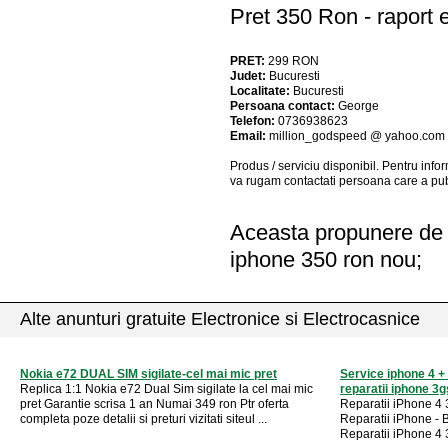
Pret 350 Ron - raport e
PRET:
299
RON
Judet:
Bucuresti
Localitate:
Bucuresti
Persoana contact:
George
Telefon:
0736938623
Email:
million_godspeed @ yahoo.com
Produs / serviciu
disponibil
. Pentru info
va rugam contactati persoana care a pub
Aceasta propunere de a
iphone 350 ron nou;
Alte anunturi gratuite Electronice si Electrocasnice
Nokia e72 DUAL SIM sigilate-cel mai mic pret
Service iphone 4 + 
Replica 1:1 Nokia e72 Dual Sim sigilate la cel mai mic
reparatii iphone 3g
pret Garantie scrisa 1 an Numai 349 ron Ptr oferta
Reparatii iPhone 4
completa poze detalii si preturi vizitati siteul ...
Reparatii iPhone - 
Reparatii iPhone 4 