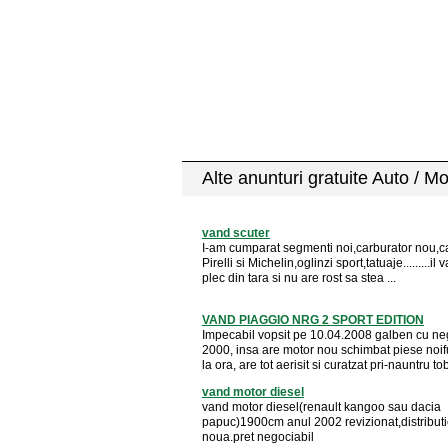
Alte anunturi gratuite Auto / M
vand scuter
I-am cumparat segmenti noi,carburator nou,c
Pirelli si Michelin,oglinzi sport,tatuaje.........il
plec din tara si nu are rost sa stea ...
VAND PIAGGIO NRG 2 SPORT EDITION
Impecabil vopsit pe 10.04.2008 galben cu ne
2000, insa are motor nou schimbat piese noi
la ora, are tot aerisit si curatzat pri-nauntru tob
vand motor diesel
vand motor diesel(renault kangoo sau dacia
papuc)1900cm anul 2002 revizionat,distribut
noua.pret negociabil