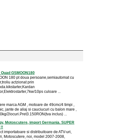
V Quad GSMOON180
ON 180 pt doua persoane,semiautomat cu
,troliu actzionat prin
da.kikstarter,Kardan
or,Elektrostarter,7kw/10ps culoare ...
ere marca AGM , motoare de 49cmc/4 timpi ,
, jante de aliaj si cauciucuri cu balon mare ,
0kg/2locuri.Pret3.150RON(tva inclus) ...
gy, Motoscutere, import Germania. SUPER
!!
ct importatoare si distribuitoare de ATV-uri,
, Motoscutere, noi, model 2007-2008,