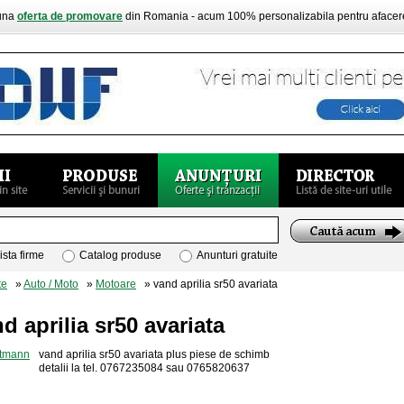
buna
oferta de promovare
din Romania - acum 100% personalizabila pentru aface
ista firme
Catalog produse
Anunturi gratuite
te
»
Auto / Moto
»
Motoare
» vand aprilia sr50 avariata
d aprilia sr50 avariata
vand aprilia sr50 avariata plus piese de schimb
detalii la tel. 0767235084 sau 0765820637