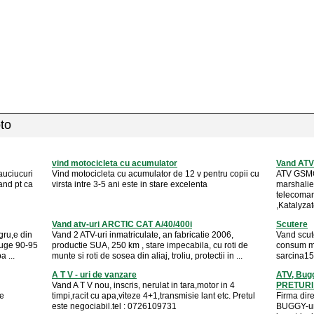
oto
vind motocicleta cu acumulator
Vand AT
auciucuri
Vind motocicleta cu acumulator de 12 v pentru copii cu
ATV GSMO
 vand pt ca
virsta intre 3-5 ani este in stare excelenta
marshalier
telecoman
,Katalyzat
Vand atv-uri ARCTIC CAT A/40/400i
Scutere
gru,e din
Vand 2 ATV-uri inmatriculate, an fabricatie 2006,
Vand scut
fuge 90-95
productie SUA, 250 km , stare impecabila, cu roti de
consum mic
a ...
munte si roti de sosea din aliaj, troliu, protectii in ...
sarcina15
A T V - uri de vanzare
ATV, Bug
Vand A T V nou, inscris, nerulat in tara,motor in 4
PRETURI 
ie
timpi,racit cu apa,viteze 4+1,transmisie lant etc. Pretul
Firma dire
este negociabil.tel : 0726109731
BUGGY-uri