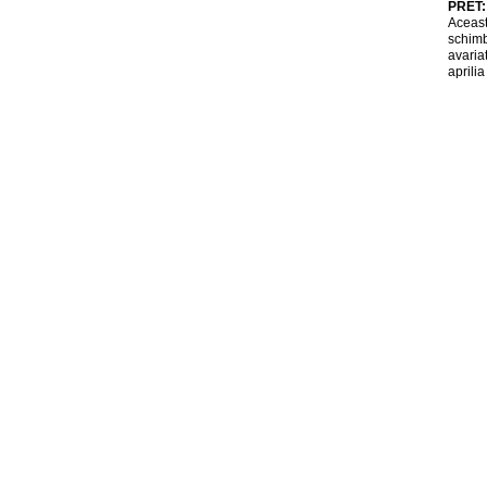
PRET
Aceast
schimb 
avaria
aprilia