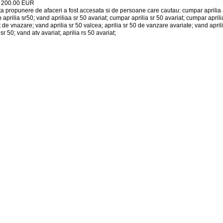
:
200.00
EUR
a propunere de afaceri a fost accesata si de persoane care cautau: cumpar aprilia av
aprilia sr50; vand apriliaa sr 50 avariat; cumpar aprilia sr 50 avariat; cumpar aprilia
t de vnazare; vand aprilia sr 50 valcea; aprilia sr 50 de vanzare avariate; vand aprili
 sr 50; vand atv avariat; aprilia rs 50 avariat;