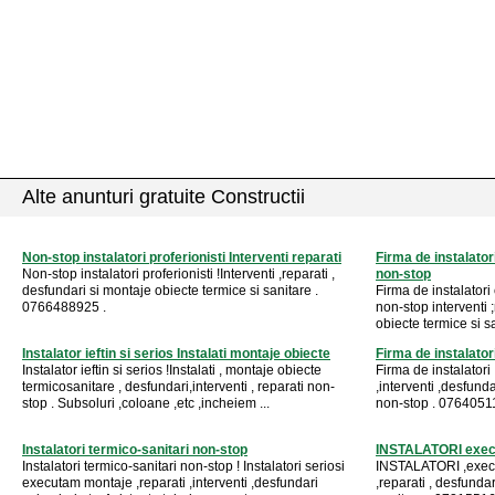
Alte anunturi gratuite Constructii
Non-stop instalatori proferionisti Interventi reparati
Firma de instalato
Non-stop instalatori proferionisti !Interventi ,reparati ,
non-stop
desfundari si montaje obiecte termice si sanitare .
Firma de instalator
0766488925 .
non-stop interventi 
obiecte termice si sa
Instalator ieftin si serios Instalati montaje obiecte
Firma de instalato
Instalator ieftin si serios !Instalati , montaje obiecte
Firma de instalatori
termicosanitare , desfundari,interventi , reparati non-
,interventi ,desfunda
stop . Subsoluri ,coloane ,etc ,incheiem ...
non-stop . 0764051
Instalatori termico-sanitari non-stop
INSTALATORI execu
Instalatori termico-sanitari non-stop ! Instalatori seriosi
INSTALATORI ,execut
executam montaje ,reparati ,interventi ,desfundari
,reparati , desfunda