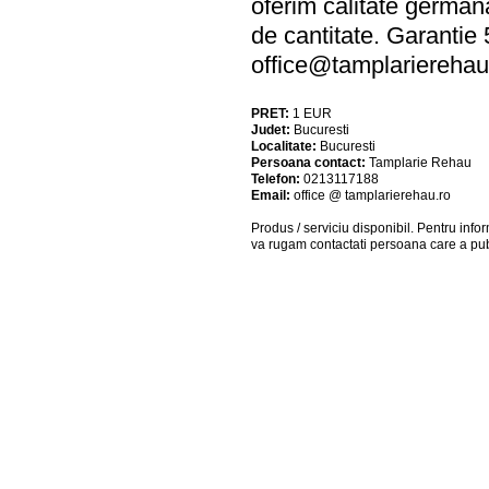
oferim calitate germana
de cantitate. Garantie
office@tamplarierehau
PRET:
1
EUR
Judet:
Bucuresti
Localitate:
Bucuresti
Persoana contact:
Tamplarie Rehau
Telefon:
0213117188
Email:
office @ tamplarierehau.ro
Produs / serviciu
disponibil
. Pentru info
va rugam contactati persoana care a pub