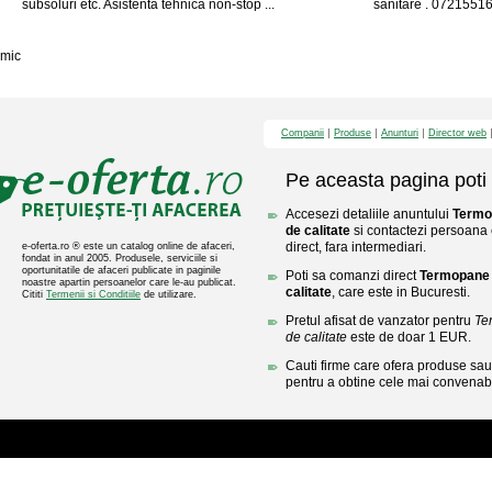
subsoluri etc. Asistenta tehnica non-stop ...
sanitare . 0721551
mic
Companii
Produse
Anunturi
Director web
Pe aceasta pagina poti 
Accesezi detaliile anuntului
Termo
de calitate
si contactezi persoana 
direct, fara intermediari.
e-oferta.ro ® este un catalog online de afaceri,
fondat in anul 2005. Produsele, serviciile si
oportunitatile de afaceri publicate in paginile
Poti sa comanzi direct
Termopane 
noastre apartin persoanelor care le-au publicat.
calitate
, care este in Bucuresti.
Cititi
Termenii si Conditiile
de utilizare.
Pretul afisat de vanzator pentru
Te
de calitate
este de doar 1 EUR.
Cauti firme care ofera produse sau 
pentru a obtine cele mai convenabi