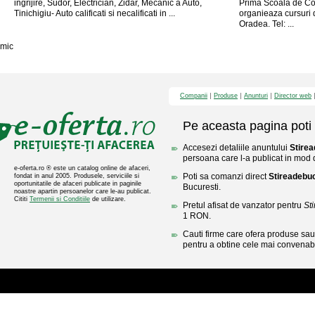
ingrijire, Sudor, Electrician, Zidar, Mecanic â Auto,
Prima Scoala de Co
Tinichigiu- Auto calificati si necalificati in ...
organieaza cursuri 
Oradea. Tel: ...
mic
Companii
Produse
Anunturi
Director web
Pe aceasta pagina poti 
Accesezi detaliile anuntului
Stirea
persoana care l-a publicat in mod di
e-oferta.ro ® este un catalog online de afaceri,
Poti sa comanzi direct
Stireadebuc
fondat in anul 2005. Produsele, serviciile si
oportunitatile de afaceri publicate in paginile
Bucuresti.
noastre apartin persoanelor care le-au publicat.
Cititi
Termenii si Conditiile
de utilizare.
Pretul afisat de vanzator pentru
St
1 RON.
Cauti firme care ofera produse sau 
pentru a obtine cele mai convenabi