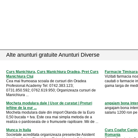
Alte anunturi gratuite Anunturi Diverse
Curs Manichiura, Curs Manichiura Oradea, Pret Curs
Farmacie Timisara,
Manichiura Cluj
Vizitati farmacia no
Cea mai frumoasa scoala de cursuri din Oradea
cautati o farmacie i
Profesional Academy Tel: 0742.383.123;
gama larga de medic
0731.850.592; 0762.619.950; Organizeaza cursuri de
Manichiura ...
Mocheta modulara dale | Usor de curatat | Preturi
angajam bona inte
ieftine de la eur ...
angajam bona intern
Mocheta modulara dale din import Olanda de la Euro
salariu 1200 ron pe
0,50 bucata + tva. Este cea mai simpla metoda de a
realiza o pardoseala de o frumusete rapitoare. Mii de ...
Munca in Italia
Curs Coafor Canin 
Societate acreditata organizeaza preselectie Asistent
Romania