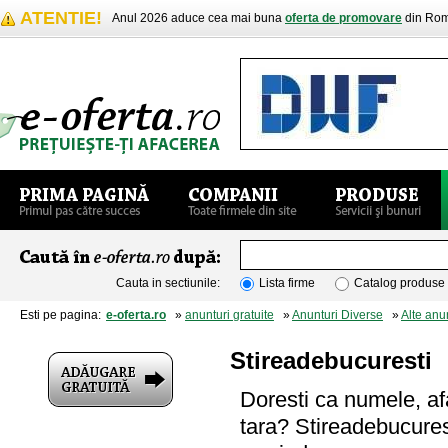
ATENTIE!
Anul 2026 aduce cea mai buna
oferta de promovare
din Rom
Cauta in sectiunile:
Lista firme
Catalog produse
Esti pe pagina:
e-oferta.ro
»
anunturi gratuite
»
Anunturi Diverse
»
Alte anu
Stireadebucuresti
Doresti ca numele, afa
tara? Stireadebucurest