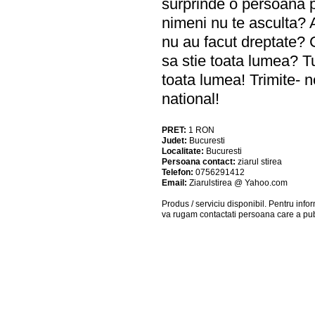
surprinde o persoana pu
nimeni nu te asculta? A
nu au facut dreptate? 
sa stie toata lumea? T
toata lumea! Trimite- 
national!
PRET:
1
RON
Judet:
Bucuresti
Localitate:
Bucuresti
Persoana contact:
ziarul stirea
Telefon:
0756291412
Email:
Ziarulstirea @ Yahoo.com
Produs / serviciu
disponibil
. Pentru info
va rugam contactati persoana care a pub