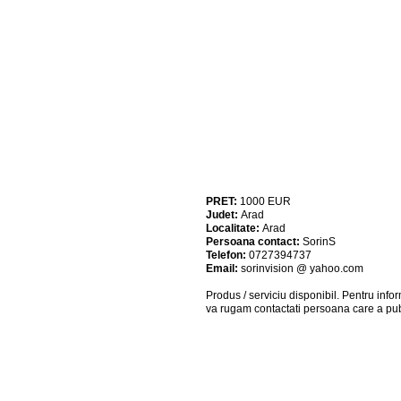
PRET:
1000
EUR
Judet:
Arad
Localitate:
Arad
Persoana contact:
SorinS
Telefon:
0727394737
Email:
sorinvision @ yahoo.com
Produs / serviciu
disponibil
. Pentru info
va rugam contactati persoana care a pub