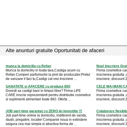
Alte anunturi gratuite Oportunitati de afaceri
munca la domiciliu cu Refan
Nou! Inscriere Grat
Munca la domiciliu in toata tara,Castiga acum cu
Firma cosmetice cau
Refan.Cumperi parfumurile la pret de producator.Pretul
inscrierea gratuita ,
de vanzare il faci tu,Castigi cat vrei.Inscriere ...
inscriere, discount 
SANATATE si AFACERE cu produse BIO
CELE MAI MARI C
Doresti sa castigi bani in timpul liber? Firma LIFE
Firma cosmetice cau
CARE inscrie reprezentanti pentru distributie cosmetice
inscrierea gratuita ,
si suplimenti alimentari toate BIO. Oferta ...
inscriere, discount 
JOB part-time garantat cu ZERO lei investitie !!!
Colaborare flexibila,
Job part-time online la domiciliu, indiferent de varsta,
Firma cosmetice cau
studii, pregatire, locatie! Companie noua in extindere
inscrierea gratuita ,
asigura cea mai simpla si atractiva forma de ...
inscriere, discount 