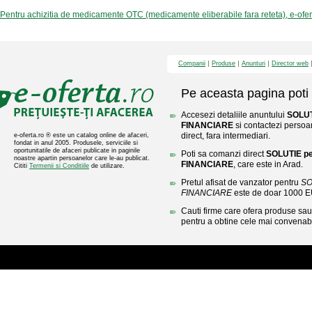
Pentru achizitia de medicamente OTC (medicamente eliberabile fara reteta), e-ofe
Companii
Produse
Anunturi
Director web
Pe aceasta pagina poti 
Accesezi detaliile anuntului
SOLUT
FINANCIARE
si contactezi persoa
direct, fara intermediari.
e-oferta.ro ® este un catalog online de afaceri,
fondat in anul 2005. Produsele, serviciile si
oportunitatile de afaceri publicate in paginile
Poti sa comanzi direct
SOLUTIE p
noastre apartin persoanelor care le-au publicat.
FINANCIARE
, care este in Arad.
Cititi
Termenii si Conditiile
de utilizare.
Pretul afisat de vanzator pentru
SO
FINANCIARE
este de doar 1000 
Cauti firme care ofera produse sau 
pentru a obtine cele mai convenabi