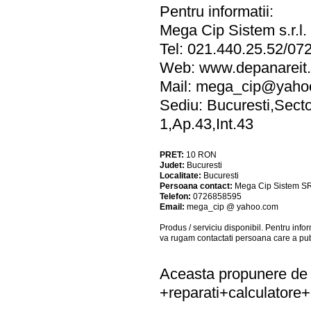
Pentru informatii:
Mega Cip Sistem s.r.l.
Tel: 021.440.25.52/07
Web: www.depanareit.
Mail:
mega_cip@yaho
Sediu: Bucuresti,Secto
1,Ap.43,Int.43
PRET:
10
RON
Judet:
Bucuresti
Localitate:
Bucuresti
Persoana contact:
Mega Cip Sistem S
Telefon:
0726858595
Email:
mega_cip @ yahoo.com
Produs / serviciu
disponibil
. Pentru info
va rugam contactati persoana care a pub
Aceasta propunere de a
+reparati+calculatore