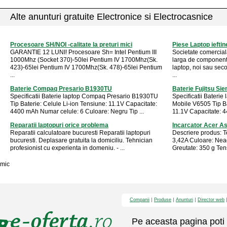
Alte anunturi gratuite Electronice si Electrocasnice
Procesoare SH/NOI -calitate la preturi mici
Piese Laptop ieftin
GARANTIE 12 LUNI! Procesoare Sh= Intel Pentium III
Societate comercia
1000Mhz (Socket 370)-50lei Pentium IV 1700Mhz(Sk.
larga de componente
423)-65lei Pentium IV 1700Mhz(Sk. 478)-65lei Pentium
laptop, noi sau seco
...
...
Baterie Compaq Presario B1930TU
Baterie Fujitsu S
Specificatii Baterie laptop Compaq Presario B1930TU
Specificatii Bateri
Tip Baterie: Celule Li-ion Tensiune: 11.1V Capacitate:
Mobile V6505 Tip Ba
4400 mAh Numar celule: 6 Culoare: Negru Tip ...
11.1V Capacitate: 4
Reparatii laptopuri orice problema
Incarcator Acer As
Reparatii calculatoare bucuresti Reparatii laptopuri
Descriere produs: T
bucuresti. Deplasare gratuita la domiciliu. Tehnician
3,42A Culoare: Nea
profesionist cu experienta in domeniu. - ...
Greutate: 350 g Ten
mic
Companii
Produse
Anunturi
Director web
Pe aceasta pagina poti 