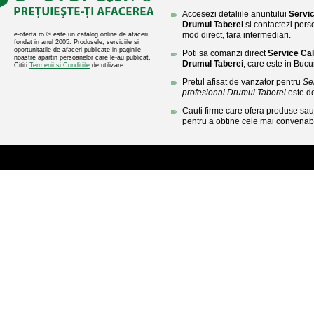
Accesezi detaliile anuntului
Servic
Drumul Taberei
si contactezi perso
mod direct, fara intermediari.
e-oferta.ro ® este un catalog online de afaceri,
fondat in anul 2005. Produsele, serviciile si
oportunitatile de afaceri publicate in paginile
Poti sa comanzi direct
Service Cal
noastre apartin persoanelor care le-au publicat.
Drumul Taberei
, care este in Bucur
Cititi
Termenii si Conditiile
de utilizare.
Pretul afisat de vanzator pentru
Se
profesional Drumul Taberei
este d
Cauti firme care ofera produse sau 
pentru a obtine cele mai convenabi