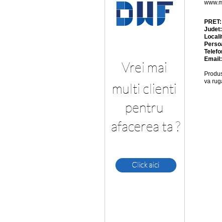
www.m
PRET
Judet
Locali
Perso
Telefo
Email
Produs
va rug