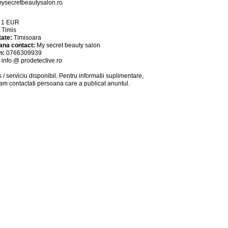
ysecretbeautysalon.ro
:
1
EUR
:
Timis
tate:
Timisoara
ana contact:
My secret beauty salon
n:
0766309939
:
info @ prodetective.ro
 / serviciu
disponibil
. Pentru informatii suplimentare,
am contactati persoana care a publicat anuntul.