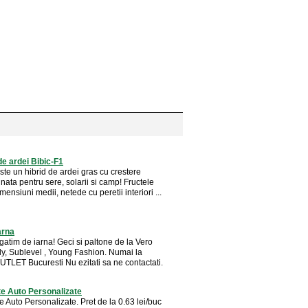
e ardei Bibic-F1
ste un hibrid de ardei gras cu crestere
ata pentru sere, solarii si camp! Fructele
mensiuni medii, netede cu peretii interiori ...
arna
gatim de iarna! Geci si paltone de la Vero
y, Sublevel , Young Fashion. Numai la
LET Bucuresti Nu ezitati sa ne contactati.
e Auto Personalizate
 Auto Personalizate. Pret de la 0.63 lei/buc