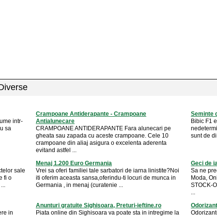
 Diverse
Crampoane Antiderapante - Crampoane
Seminte d
ume intr-
Antialunecare
Bibic F1 e
au sa
CRAMPOANE ANTIDERAPANTE Fara alunecari pe
nedetermin
gheata sau zapada cu aceste crampoane. Cele 10
sunt de di
crampoane din aliaj asigura o excelenta aderenta
evitand astfel ...
Menaj 1.200 Euro Germania
Geci de i
telor sale
Vrei sa oferi familiei tale sarbatori de iarna linistite?Noi
Sa ne pre
 fi o
iti oferim aceasta sansa,oferindu-ti locuri de munca in
Moda, Onl
...
Germania , in menaj (curatenie ...
STOCK-OUT
...
Anunturi gratuite Sighisoara, Preturi-ieftine.ro
Odorizant
re in
Piata online din Sighisoara va poate sta in intregime la
Odorizante