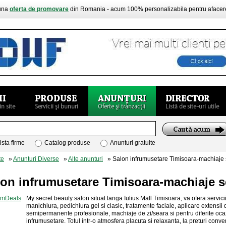
buna
oferta de promovare
din Romania - acum 100% personalizabila pentru aface
ista firme
Catalog produse
Anunturi gratuite
te
»
Anunturi Diverse
»
Alte anunturi
» Salon infrumusetare Timisoara-machiaje
lon infrumusetare Timisoara-machiaje
My secret beauty salon situat langa Iulius Mall Timisoara, va ofera servicii
manichiura, pedichiura gel si clasic, tratamente faciale, aplicare extensi
semipermanente profesionale, machiaje de zi/seara si pentru diferite ocazi
infrumusetare. Totul intr-o atmosfera placuta si relaxanta, la preturi con