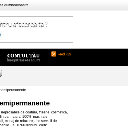
rea dumneavoastra.
 semipermanente
 semipermanente
 ireprosabile de coafura, frizerie, cosmetica,
i din par natural 100%, machiaje
i, masaj de relaxare, alte servicii de
venabile. Tel: 0766309939. Web: