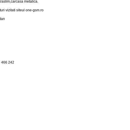
traslim,carcasa metalica.
turi vizitati siteul one-gsm.ro
ltan
5 466 242