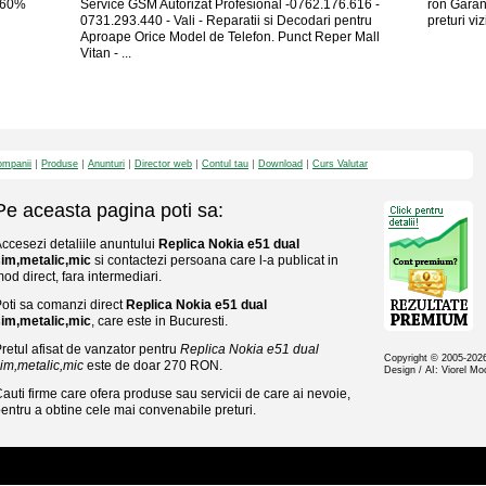
 -60%
Service GSM Autorizat Profesional -0762.176.616 -
ron Garant
0731.293.440 - Vali - Reparatii si Decodari pentru
preturi vizi
Aproape Orice Model de Telefon. Punct Reper Mall
Vitan - ...
mpanii
Produse
Anunturi
Director web
Contul tau
Download
Curs Valutar
Pe aceasta pagina poti sa:
ccesezi detaliile anuntului
Replica Nokia e51 dual
im,metalic,mic
si contactezi persoana care l-a publicat in
od direct, fara intermediari.
oti sa comanzi direct
Replica Nokia e51 dual
im,metalic,mic
, care este in Bucuresti.
retul afisat de vanzator pentru
Replica Nokia e51 dual
Copyright © 2005-20
im,metalic,mic
este de doar 270 RON.
Design / AI: Viorel M
auti firme care ofera produse sau servicii de care ai nevoie,
entru a obtine cele mai convenabile preturi.