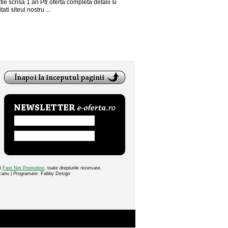
ie scrisa 1 an Ptr oferta completa detalii si
tati siteul nostru ...
26
Fast Net Promotion
, toate drepturile rezervate.
ocanu | Programare: Fabby Design