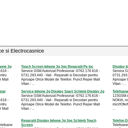
ice si Electrocasnice
hone 3g
Touch Screen Iphone 3g 3gs Reparatii Pe loc
Display I
.616 -
Service GSM Autorizat Profesional -0762.176.616 -
Service G
entru
0731.293.440 - Vali - Reparatii si Decodari pentru
0731.293.4
r Mall
Aproape Orice Model de Telefon. Punct Reper Mall
Aproape O
Vitan - ...
Vitan - ...
ataj
Service Iphone 2g Display Spart Schimb Display 2g
Telefoan
Service GSM Autorizat Profesional -0762.176.616 -
123GSM.ro
.616 -
0731.293.440 - Vali - Reparatii si Decodari pentru
NOKIA, noi
entru
Aproape Orice Model de Telefon. Punct Reper Mall
mici!!Ofe
r Mall
Vitan - ...
...
Reparatii Display Iphone 3g 3gs Schimb Touch
Telefon D
telefoane
Screen
Telefoane