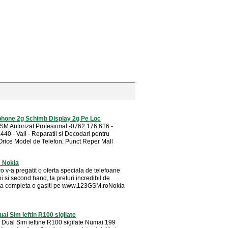
phone 2g Schimb Display 2g Pe Loc
SM Autorizat Profesional -0762.176.616 -
40 - Vali - Reparatii si Decodari pentru
rice Model de Telefon. Punct Reper Mall
e Nokia
 v-a pregatit o oferta speciala de telefoane
 si second hand, la preturi incredibil de
rta completa o gasiti pe www.123GSM.roNokia
ual Sim ieftin R100 sigilate
 Dual Sim ieftine R100 sigilate Numai 199