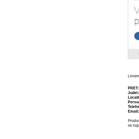
Livram
PRET
Judet
Locali
Perso
Telefo
Email
Produs
va rug