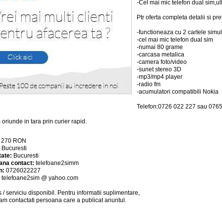
-Cel mai mic telefon dual sim,ul
Ptr oferta completa detalii si pre
-functioneaza cu 2 cartele simu
-cel mai mic telefon dual sim
-numai 80 grame
-carcasa metalica
-camera foto/video
-sunet stereo 3D
-mp3/mp4 player
-radio fm
-acumulatori compatibili Nokia
Telefon:0726 022 227 sau 076
 oriunde in tara prin curier rapid.
:
270
RON
:
Bucuresti
tate:
Bucuresti
ana contact:
telefoane2simm
n:
0726022227
:
telefoane2sim @ yahoo.com
 / serviciu
disponibil
. Pentru informatii suplimentare,
am contactati persoana care a publicat anuntul.