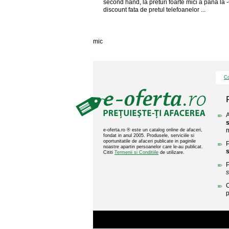
second hand, la preturi foarte mici â pana la
discount fata de pretul telefoanelor ...
mic
Co
A
s
m
e-oferta.ro ® este un catalog online de afaceri,
fondat in anul 2005. Produsele, serviciile si
oportunitatile de afaceri publicate in paginile
P
noastre apartin persoanelor care le-au publicat.
s
Cititi
Termenii si Conditiile
de utilizare.
P
s
C
p