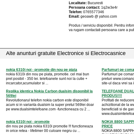
Localitate:
Bucuresti
Persoana contact:
1q2w3e4r
Telefon:
0765577346
Email:
geoawb @ yahoo.com
Produs / serviciu
disponibil
. Pentru info
va rugam contactati persoana care a pub
Alte anunturi gratuite Electronice si Electrocasnice
nokia 6310i noi - promotie din nou pe piata
Parfumuri pe com
nokia 6310i din nou pe piata, promotie. cel mai bun
Parfumuri pe comand
pret posibil - 350 lei. telefoanele sunt noi la cutie +
preturi www.comanda
incarcator,acumulator si ...
site-ul daca vrei sa 
Replika identica Nokia Carbon dualsim disponibil la
TELEFOANE DUAL
569lei
PRODUS!!!!
Revolutionarul telefon nokia carbon este disponibil
Profitati de reduce
acum si in varianta dualsim la super pretul 569lei doar
achizitionat de la 
pe www.dualsimtelefoane.com -functioneaza cu 2 ...
beneficiati si de gar
www.dualsimtelefoa
nokia 6310i noi - promotie
NOKIA 8800 SAPP
din nou pe piata nokia 6310i promotie !!! functioneaza
PRICE
in orice retea - lifetimer 00 culoare negru cu ...
NOKIA 8800 SAPPH