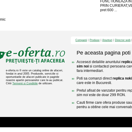
FUNCTIONEAZA IN 
PRIN CURIERAT,VER
pret 600 ...
mic
Companii
Produse
Anunturi
Director web
Pe aceasta pagina poti 
Accesezi detaliile anuntului
replic
sim noi
si contactezi persoana care
fara intermediari.
e-oferta.ro ® este un catalog online de afaceri,
fondat in anul 2005. Produsele, serviciile si
oportunitatile de afaceri publicate in paginile
Poti sa comanzi direct
replica nok
noastre apartin persoanelor care le-au publicat.
care este in Bucuresti.
Cititi
Termenii si Conditiile
de utilizare.
Pretul afisat de vanzator pentru
re
sim noi
este de doar 299 RON.
Cauti firme care ofera produse sau 
pentru a obtine cele mai convenabi