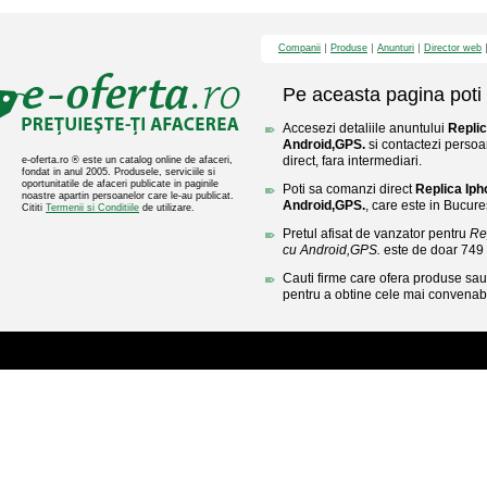
Companii
Produse
Anunturi
Director web
Pe aceasta pagina poti 
Accesezi detaliile anuntului
Repli
Android,GPS.
si contactezi persoa
direct, fara intermediari.
e-oferta.ro ® este un catalog online de afaceri,
fondat in anul 2005. Produsele, serviciile si
oportunitatile de afaceri publicate in paginile
Poti sa comanzi direct
Replica Ip
noastre apartin persoanelor care le-au publicat.
Android,GPS.
, care este in Bucures
Cititi
Termenii si Conditiile
de utilizare.
Pretul afisat de vanzator pentru
Re
cu Android,GPS.
este de doar 749
Cauti firme care ofera produse sau 
pentru a obtine cele mai convenabi