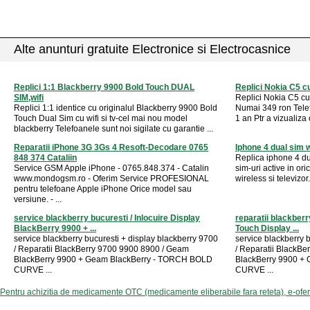
Alte anunturi gratuite Electronice si Electrocasnice
Replici 1:1 Blackberry 9900 Bold Touch DUAL
Replici Nokia C5 cu 
SIM,wifi
Replici Nokia C5 cu 
Replici 1:1 identice cu originalul Blackberry 9900 Bold
Numai 349 ron Telef
Touch Dual Sim cu wifi si tv-cel mai nou model
1 an Ptr a vizualiza 
blackberry Telefoanele sunt noi sigilate cu garantie ...
Reparatii iPhone 3G 3Gs 4 Resoft-Decodare 0765
Iphone 4 dual sim w
848 374 Cataliin
Replica iphone 4 d
Service GSM Apple iPhone - 0765.848.374 - Catalin
sim-uri active in ori
www.mondogsm.ro - Oferim Service PROFESIONAL
wireless si televizor
pentru telefoane Apple iPhone Orice model sau
versiune. - ...
service blackberry bucuresti / Inlocuire Display
reparatii blackber
BlackBerry 9900 + ...
Touch Display ...
service blackberry bucuresti + display blackberry 9700
service blackberry 
/ Reparatii BlackBerry 9700 9900 8900 / Geam
/ Reparatii BlackB
BlackBerry 9900 + Geam BlackBerry - TORCH BOLD
BlackBerry 9900 +
CURVE ...
CURVE ...
Pentru achizitia de medicamente OTC (medicamente eliberabile fara reteta), e-ofe