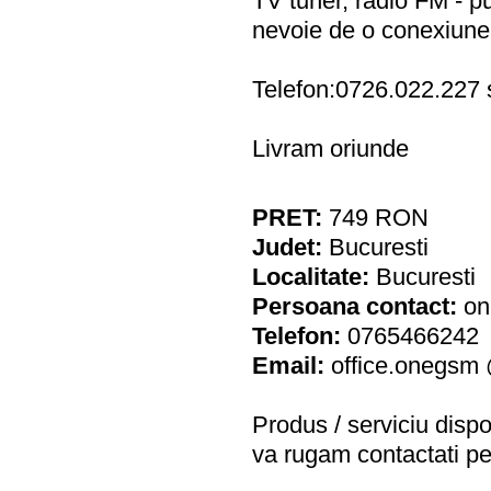
TV tuner, radio FM - put
nevoie de o conexiune 
Telefon:0726.022.227
Livram oriunde
PRET:
749
RON
Judet:
Bucuresti
Localitate:
Bucuresti
Persoana contact:
on
Telefon:
0765466242
Email:
office.onegsm
Produs / serviciu
dispo
va rugam contactati pe