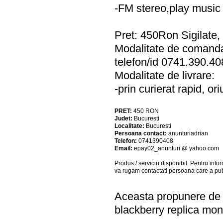
-FM stereo,play music
Pret: 450Ron Sigilate, i
Modalitate de comand
telefon/id 0741.390.4
Modalitate de livrare:
-prin curierat rapid, o
PRET:
450
RON
Judet:
Bucuresti
Localitate:
Bucuresti
Persoana contact:
anunturiadrian
Telefon:
0741390408
Email:
epay02_anunturi @ yahoo.com
Produs / serviciu
disponibil
. Pentru info
va rugam contactati persoana care a pub
Aceasta propunere de a
blackberry replica mo