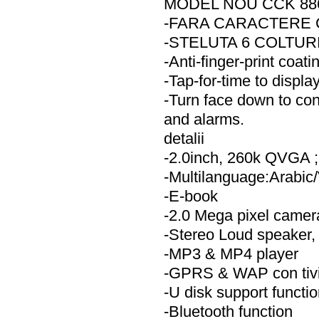
MODEL NOU CCK 8860
-FARA CARACTERE 
-STELUTA 6 COLTUR
-Anti-finger-print coati
-Tap-for-time to displa
-Turn face down to con
and alarms.
detalii
-2.0inch, 260k QVGA 
-Multilanguage:Arabi
-E-book
-2.0 Mega pixel camer
-Stereo Loud speaker, 
-MP3 & MP4 player
-GPRS & WAP con tivi
-U disk support functi
-Bluetooth function