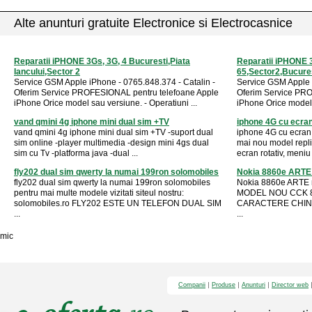
Alte anunturi gratuite Electronice si Electrocasnice
Reparatii iPHONE 3Gs, 3G, 4 Bucuresti,Piata
Reparatii iPHONE 3
Iancului,Sector 2
65,Sector2,Bucure
Service GSM Apple iPhone - 0765.848.374 - Catalin -
Service GSM Apple i
Oferim Service PROFESIONAL pentru telefoane Apple
Oferim Service PRO
iPhone Orice model sau versiune. - Operatiuni ...
iPhone Orice model s
vand qmini 4g iphone mini dual sim +TV
iphone 4G cu ecran
vand qmini 4g iphone mini dual sim +TV -suport dual
iphone 4G cu ecran 
sim online -player multimedia -design mini 4gs dual
mai nou model repli
sim cu Tv -platforma java -dual ...
ecran rotativ, meniu 
fly202 dual sim qwerty la numai 199ron solomobiles
Nokia 8860e ARTE 
fly202 dual sim qwerty la numai 199ron solomobiles
Nokia 8860e ARTE m
pentru mai multe modele vizitati siteul nostru:
MODEL NOU CCK 88
solomobiles.ro FLY202 ESTE UN TELEFON DUAL SIM
CARACTERE CHINE
...
...
mic
Companii
Produse
Anunturi
Director web