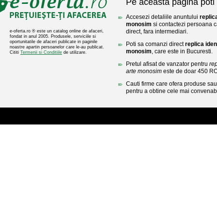
Pe aceasta pagina poti 
Accesezi detaliile anuntului
replic
monosim
si contactezi persoana c
direct, fara intermediari.
e-oferta.ro ® este un catalog online de afaceri,
fondat in anul 2005. Produsele, serviciile si
oportunitatile de afaceri publicate in paginile
Poti sa comanzi direct
replica ide
noastre apartin persoanelor care le-au publicat.
monosim
, care este in Bucuresti.
Cititi
Termenii si Conditiile
de utilizare.
Pretul afisat de vanzator pentru
re
arte monosim
este de doar 450 R
Cauti firme care ofera produse sau 
pentru a obtine cele mai convenabi