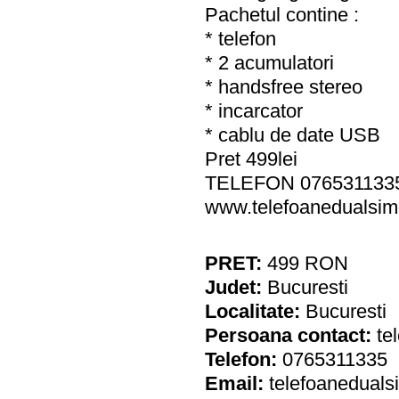
Pachetul contine :
* telefon
* 2 acumulatori
* handsfree stereo
* incarcator
* cablu de date USB
Pret 499lei
TELEFON 076531133
www.telefoanedualsim
PRET:
499
RON
Judet:
Bucuresti
Localitate:
Bucuresti
Persoana contact:
te
Telefon:
0765311335
Email:
telefoanedual