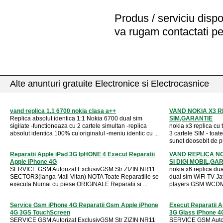
Produs / serviciu
dispo
va rugam contactati pe
Alte anunturi gratuite Electronice si Electrocasnice
vand replica 1.1 6700 nokia clasa a++
VAND NOKIA X3 R
Replica absolut identica 1:1 Nokia 6700 dual sim
SIM,GARANTIE
sigilate -functioneaza cu 2 cartele simultan -replica
nokia x3 replica cu t
absolut identica 100% cu originalul -meniu identic cu ...
3 cartele SIM - toate
sunet deosebit de put
Reparatii Apple iPad 3G IpHONE 4 Execut Reparatii
VAND REPLICA NOK
Apple iPhone 4G
SI DIGI MOBIL,GA
SERVICE GSM Autorizat ExclusivGSM Str ZIZIN NR11
nokia x6 replica dual
SECTOR3(langa Mall Vitan) NOTA Toate Reparatiile se
dual sim WiFi TV J
executa Numai cu piese ORIGINALE Reparatii si ...
players GSM WCDMA
Service Gsm iPhone 4G Reparatii Gsm Apple iPhone
Execut Reparatii 
4G 3GS TouchScreen
3G Glass iPhone 4
SERVICE GSM Autorizat ExclusivGSM Str ZIZIN NR11
SERVICE GSM Autor