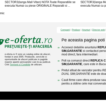
SECTOR3(langa Mall Vitan) NOTA Toate Reparatiile se
SECTOR3(langa Mall
executa Numai cu piese ORIGINALE Reparatii si ...
executa Numai cu pi
mic
Companii
Produse
Anunturi
Director web
Pe aceasta pagina poti 
Accesezi detaliile anuntului
REPLI
SIM,GARANTIE
si contactezi perso
mod direct, fara intermediari.
e-oferta.ro ® este un catalog online de afaceri,
fondat in anul 2005. Produsele, serviciile si
oportunitatile de afaceri publicate in paginile
Poti sa comanzi direct
REPLICA C
noastre apartin persoanelor care le-au publicat.
SIM,GARANTIE
, care este in Bucur
Cititi
Termenii si Conditiile
de utilizare.
Pretul afisat de vanzator pentru
RE
DUAL SIM,GARANTIE
este de do
Cauti firme care ofera produse sau 
pentru a obtine cele mai convenabi