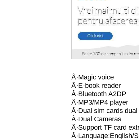
Â·Magic voice
Â·E-book reader
Â·Bluetooth A2DP
Â·MP3/MP4 player
Â·Dual sim cards dual
Â·Dual Cameras
Â·Support TF card ex
Â·Language:English/S