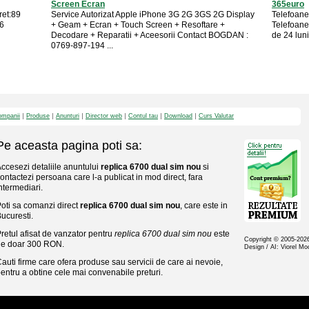
Screen Ecran
365euro
ret:89
Service Autorizat Apple iPhone 3G 2G 3GS 2G Display
Telefoane
56
+ Geam + Ecran + Touch Screen + Resoftare +
Telefoanel
Decodare + Reparatii + Aceesorii Contact BOGDAN :
de 24 luni 
0769-897-194 ...
mpanii
Produse
Anunturi
Director web
Contul tau
Download
Curs Valutar
Pe aceasta pagina poti sa:
ccesezi detaliile anuntului
replica 6700 dual sim nou
si
ontactezi persoana care l-a publicat in mod direct, fara
ntermediari.
oti sa comanzi direct
replica 6700 dual sim nou
, care este in
ucuresti.
retul afisat de vanzator pentru
replica 6700 dual sim nou
este
Copyright © 2005-20
de doar 300 RON.
Design / AI: Viorel M
auti firme care ofera produse sau servicii de care ai nevoie,
entru a obtine cele mai convenabile preturi.