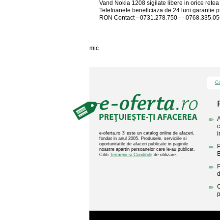
Vand Nokia 1208 sigilate libere in orice retea
Telefoanele beneficiaza de 24 luni garantie p
RON Contact --0731.278.750 - - 0768.335.0
mic
Co
A
c
i
e-oferta.ro ® este un catalog online de afaceri,
fondat in anul 2005. Produsele, serviciile si
oportunitatile de afaceri publicate in paginile
P
noastre apartin persoanelor care le-au publicat.
B
Cititi
Termenii si Conditiile
de utilizare.
P
C
p