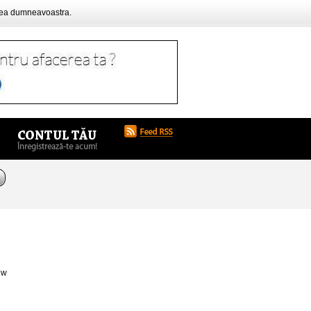
rea dumneavoastra.
ew