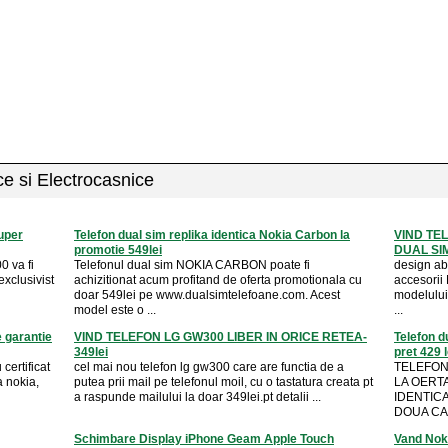
ice si Electrocasnice
uper
Telefon dual sim replika identica Nokia Carbon la
VIND TE
promotie 549lei
DUAL SIM
 va fi
Telefonul dual sim NOKIA CARBON poate fi
design ab
exclusivist
achizitionat acum profitand de oferta promotionala cu
accesorii
doar 549lei pe www.dualsimtelefoane.com. Acest
modelului
model este o ...
...
e garantie
VIND TELEFON LG GW300 LIBER IN ORICE RETEA-
Telefon 
349lei
pret 429 l
certificat
cel mai nou telefon lg gw300 care are functia de a
TELEFON
a nokia,
putea prii mail pe telefonul moil, cu o tastatura creata pt
LA OERTA
a raspunde mailului la doar 349lei.pt detalii ...
IDENTIC
DOUA CAR
Schimbare Display iPhone Geam Apple Touch
Vand Noki