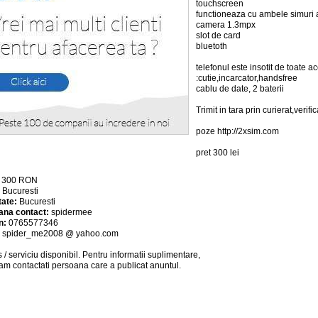
touchscreen
functioneaza cu ambele simuri a
camera 1.3mpx
slot de card
bluetoth
telefonul este insotit de toate a
:cutie,incarcator,handsfree
cablu de date, 2 baterii
Trimit in tara prin curierat,verifi
poze http://2xsim.com
pret 300 lei
:
300
RON
:
Bucuresti
tate:
Bucuresti
ana contact:
spidermee
n:
0765577346
:
spider_me2008 @ yahoo.com
 / serviciu
disponibil
. Pentru informatii suplimentare,
am contactati persoana care a publicat anuntul.