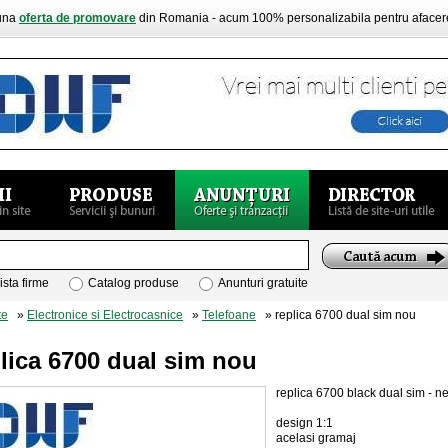
buna
oferta de promovare
din Romania - acum 100% personalizabila pentru aface
ista firme
Catalog produse
Anunturi gratuite
te
»
Electronice si Electrocasnice
»
Telefoane
» replica 6700 dual sim nou
lica 6700 dual sim nou
replica 6700 black dual sim - n
design 1:1
acelasi gramaj