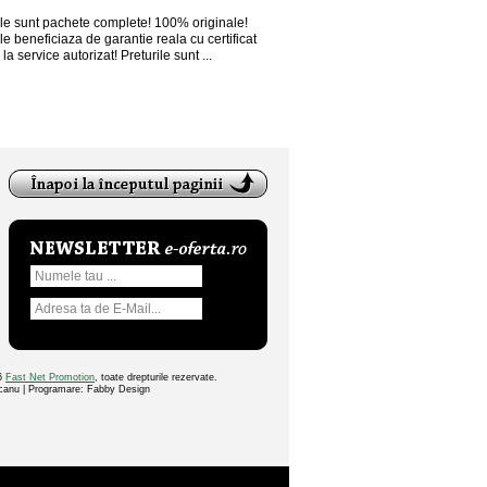
le sunt pachete complete! 100% originale!
e beneficiaza de garantie reala cu certificat
la service autorizat! Preturile sunt ...
26
Fast Net Promotion
, toate drepturile rezervate.
ocanu | Programare: Fabby Design