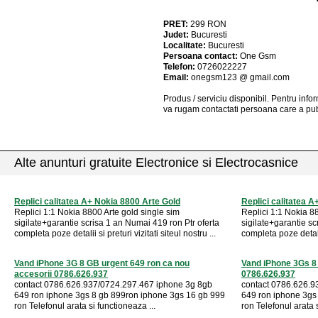
PRET:
299
RON
Judet:
Bucuresti
Localitate:
Bucuresti
Persoana contact:
One Gsm
Telefon:
0726022227
Email:
onegsm123 @ gmail.com
Produs / serviciu
disponibil
. Pentru info
va rugam contactati persoana care a pub
Alte anunturi gratuite Electronice si Electrocasnice
Replici calitatea A+ Nokia 8800 Arte Gold
Replici calitatea 
Replici 1:1 Nokia 8800 Arte gold single sim
Replici 1:1 Nokia 8
sigilate+garantie scrisa 1 an Numai 419 ron Ptr oferta
sigilate+garantie sc
completa poze detalii si preturi vizitati siteul nostru ...
completa poze detalii 
Vand iPhone 3G 8 GB urgent 649 ron ca nou
Vand iPhone 3Gs 8
accesorii 0786.626.937
0786.626.937
contact 0786.626.937/0724.297.467 iphone 3g 8gb
contact 0786.626.9
649 ron iphone 3gs 8 gb 899ron iphone 3gs 16 gb 999
649 ron iphone 3gs
ron Telefonul arata si functioneaza ...
ron Telefonul arata s