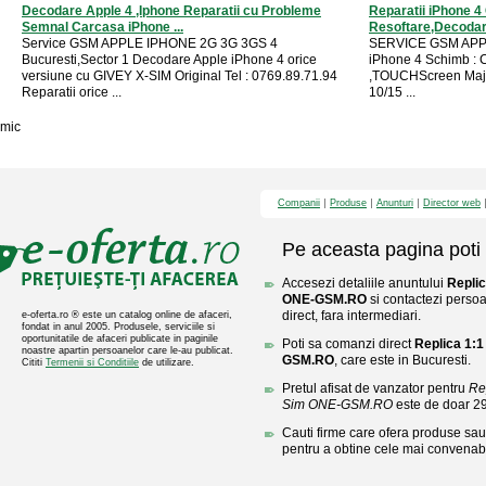
Decodare Apple 4 ,Iphone Reparatii cu Probleme
Reparatii iPhone 
Semnal Carcasa iPhone ...
Resoftare,Decodare
Service GSM APPLE IPHONE 2G 3G 3GS 4
SERVICE GSM APPL
Bucuresti,Sector 1 Decodare Apple iPhone 4 orice
iPhone 4 Schimb : 
versiune cu GIVEY X-SIM Original Tel : 0769.89.71.94
,TOUCHScreen Majori
Reparatii orice ...
10/15 ...
mic
Companii
Produse
Anunturi
Director web
Pe aceasta pagina poti 
Accesezi detaliile anuntului
Replic
ONE-GSM.RO
si contactezi persoa
direct, fara intermediari.
e-oferta.ro ® este un catalog online de afaceri,
fondat in anul 2005. Produsele, serviciile si
oportunitatile de afaceri publicate in paginile
Poti sa comanzi direct
Replica 1:
noastre apartin persoanelor care le-au publicat.
GSM.RO
, care este in Bucuresti.
Cititi
Termenii si Conditiile
de utilizare.
Pretul afisat de vanzator pentru
Re
Sim ONE-GSM.RO
este de doar 2
Cauti firme care ofera produse sau 
pentru a obtine cele mai convenabi