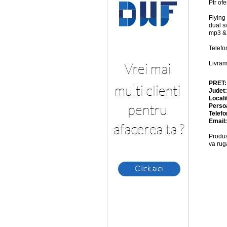
Ptr ofe
Flying
dual s
mp3 & 
Telefo
Livram 
PRET
Judet
Locali
Perso
Telefo
Email
Produs
va rug