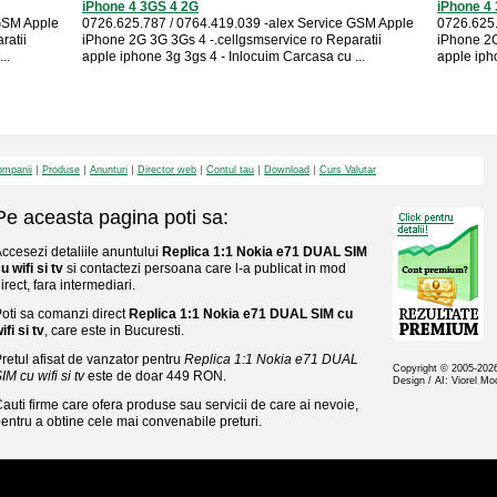
iPhone 4 3GS 4 2G
iPhone 4 
 GSM Apple
0726.625.787 / 0764.419.039 -alex Service GSM Apple
0726.625.
ratii
iPhone 2G 3G 3Gs 4 -.cellgsmservice ro Reparatii
iPhone 2G
..
apple iphone 3g 3gs 4 - Inlocuim Carcasa cu ...
apple iph
mpanii
Produse
Anunturi
Director web
Contul tau
Download
Curs Valutar
Pe aceasta pagina poti sa:
ccesezi detaliile anuntului
Replica 1:1 Nokia e71 DUAL SIM
u wifi si tv
si contactezi persoana care l-a publicat in mod
irect, fara intermediari.
oti sa comanzi direct
Replica 1:1 Nokia e71 DUAL SIM cu
ifi si tv
, care este in Bucuresti.
retul afisat de vanzator pentru
Replica 1:1 Nokia e71 DUAL
Copyright © 2005-20
IM cu wifi si tv
este de doar 449 RON.
Design / AI: Viorel M
auti firme care ofera produse sau servicii de care ai nevoie,
entru a obtine cele mai convenabile preturi.