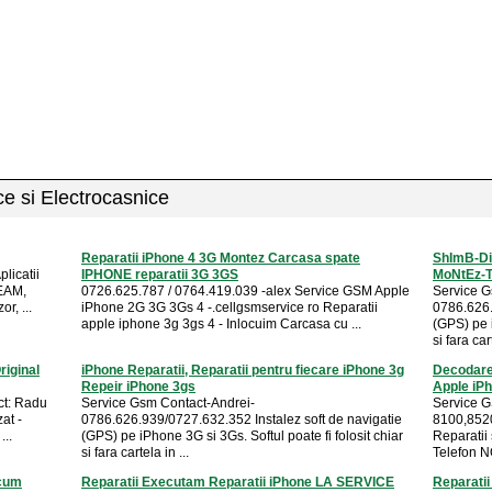
ice si Electrocasnice
Reparatii iPhone 4 3G Montez Carcasa spate
ShImB-Di
licatii
IPHONE reparatii 3G 3GS
MoNtEz-
GEAM,
0726.625.787 / 0764.419.039 -alex Service GSM Apple
Service G
r, ...
iPhone 2G 3G 3Gs 4 -.cellgsmservice ro Reparatii
0786.626.
apple iphone 3g 3gs 4 - Inlocuim Carcasa cu ...
(GPS) pe i
si fara cart
riginal
iPhone Reparatii, Reparatii pentru fiecare iPhone 3g
Decodare
Repeir iPhone 3gs
Apple iP
ct: Radu
Service Gsm Contact-Andrei-
Service G
at -
0786.626.939/0727.632.352 Instalez soft de navigatie
8100,8520
...
(GPS) pe iPhone 3G si 3Gs. Softul poate fi folosit chiar
Reparatii
si fara cartela in ...
Telefon NO
Acum
Reparatii Executam Reparatii iPhone LA SERVICE
Reparatii