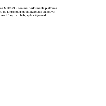
forma MTK6235, cea mai performanta platforma
za de functii multimedia avansate ca: player
o 1.3 mpx cu blitz, aplicatii java etc.