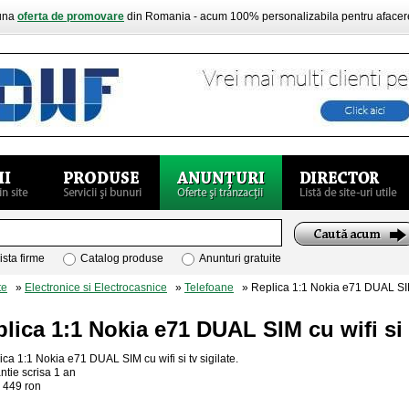
buna
oferta de promovare
din Romania - acum 100% personalizabila pentru aface
ista firme
Catalog produse
Anunturi gratuite
te
»
Electronice si Electrocasnice
»
Telefoane
» Replica 1:1 Nokia e71 DUAL SIM 
lica 1:1 Nokia e71 DUAL SIM cu wifi si 
ica 1:1 Nokia e71 DUAL SIM cu wifi si tv sigilate.
ntie scrisa 1 an
 449 ron