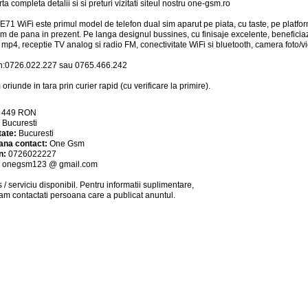
rta completa detalii si si preturi vizitati siteul nostru one-gsm.ro
 E71 WiFi este primul model de telefon dual sim aparut pe piata, cu taste, pe plat
im de pana in prezent. Pe langa designul bussines, cu finisaje excelente, beneficia
mp4, receptie TV analog si radio FM, conectivitate WiFi si bluetooth, camera foto/vide
n:0726.022.227 sau 0765.466.242
oriunde in tara prin curier rapid (cu verificare la primire).
:
449
RON
:
Bucuresti
tate:
Bucuresti
ana contact:
One Gsm
n:
0726022227
:
onegsm123 @ gmail.com
 / serviciu
disponibil
. Pentru informatii suplimentare,
am contactati persoana care a publicat anuntul.