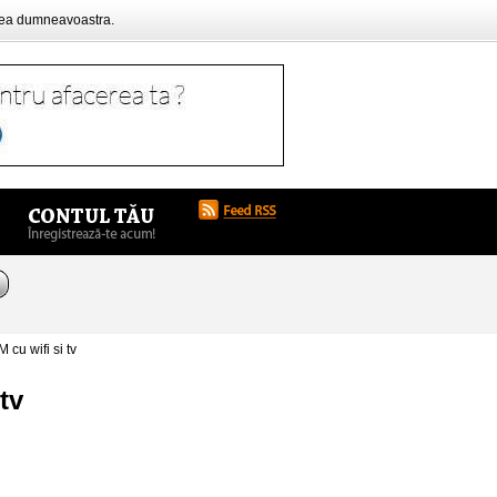
rea dumneavoastra.
cu wifi si tv
tv