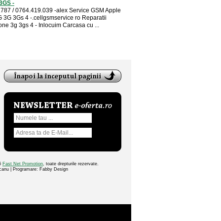
3GS -
787 / 0764.419.039 -alex Service GSM Apple
 3G 3Gs 4 -.cellgsmservice ro Reparatii
one 3g 3gs 4 - Inlocuim Carcasa cu ...
26
Fast Net Promotion
, toate drepturile rezervate.
ocanu | Programare: Fabby Design