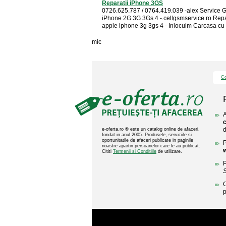
Reparatii iPhone 3GS
0726.625.787 / 0764.419.039 -alex Service
iPhone 2G 3G 3Gs 4 -.cellgsmservice ro Repa
apple iphone 3g 3gs 4 - Inlocuim Carcasa cu .
mic
Co
A
c
d
e-oferta.ro ® este un catalog online de afaceri,
fondat in anul 2005. Produsele, serviciile si
oportunitatile de afaceri publicate in paginile
P
noastre apartin persoanelor care le-au publicat.
w
Cititi
Termenii si Conditiile
de utilizare.
P
S
C
p