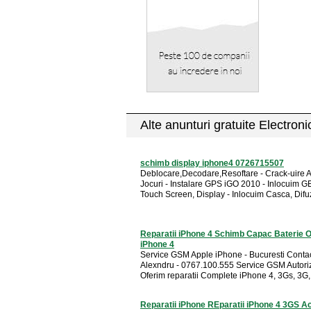
Alte anunturi gratuite Electron
schimb display iphone4 0726715507
Deblocare,Decodare,Resoftare - Crack-uire Ap
Jocuri - Instalare GPS iGO 2010 - Inlocuim 
Touch Screen, Display - Inlocuim Casca, Difuzo
Reparatii iPhone 4 Schimb Capac Baterie O
iPhone 4
Service GSM Apple iPhone - Bucuresti Conta
Alexndru - 0767.100.555 Service GSM Autoriz
Oferim reparatii Complete iPhone 4, 3Gs, 3G, 
Reparatii iPhone REparatii iPhone 4 3GS 