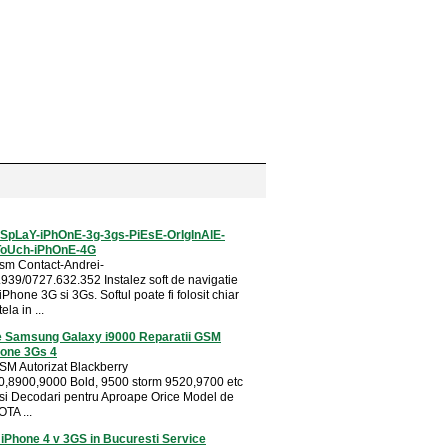
SpLaY-iPhOnE-3g-3gs-PiEsE-OrIgInAlE-
ToUch-iPhOnE-4G
sm Contact-Andrei-
939/0727.632.352 Instalez soft de navigatie
Phone 3G si 3Gs. Softul poate fi folosit chiar
ela in ...
 Samsung Galaxy i9000 Reparatii GSM
hone 3Gs 4
SM Autorizat Blackberry
,8900,9000 Bold, 9500 storm 9520,9700 etc
 si Decodari pentru Aproape Orice Model de
TA ...
 iPhone 4 v 3GS in Bucuresti Service