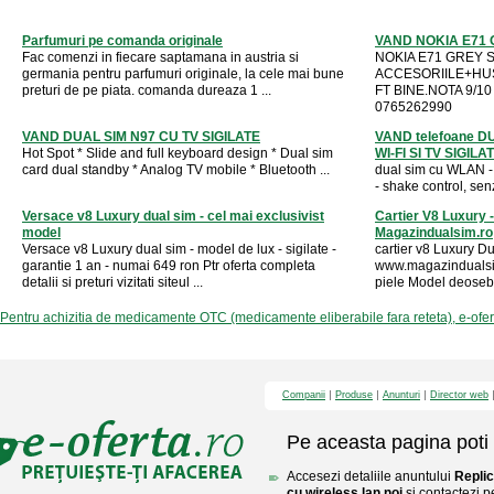
Parfumuri pe comanda originale
VAND NOKIA E71 
Fac comenzi in fiecare saptamana in austria si
NOKIA E71 GREY S
germania pentru parfumuri originale, la cele mai bune
ACCESORIILE+HU
preturi de pe piata. comanda dureaza 1 ...
FT BINE.NOTA 9/1
0765262990
VAND DUAL SIM N97 CU TV SIGILATE
VAND telefoane 
Hot Spot * Slide and full keyboard design * Dual sim
WI-FI SI TV SIGILA
card dual standby * Analog TV mobile * Bluetooth ...
dual sim cu WLAN -
- shake control, sen
Versace v8 Luxury dual sim - cel mai exclusivist
Cartier V8 Luxury -
model
Magazindualsim.ro
Versace v8 Luxury dual sim - model de lux - sigilate -
cartier v8 Luxury D
garantie 1 an - numai 649 ron Ptr oferta completa
www.magazindualsim.
detalii si preturi vizitati siteul ...
piele Model deosebit
Pentru achizitia de medicamente OTC (medicamente eliberabile fara reteta), e-ofe
Companii
Produse
Anunturi
Director web
Pe aceasta pagina poti 
Accesezi detaliile anuntului
Replic
cu wireless lan noi
si contactezi p