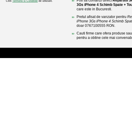
Poti sa comanzi direct
Reparatii S
Cititi
Termenii si Conditiile
de utilizare.
3Gs iPhone 4 Schimb Spate + To
care este in Bucuresti.
Pretul afisat de vanzator pentru
Re
iPhone 3Gs iPhone 4 Schimb Spate
doar 0767100555 RON.
Cauti firme care ofera produse sau 
pentru a obtine cele mai convenabi