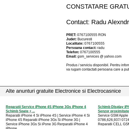
CONSTATARE GRATU
Contact: Radu Alexndr
PRET:
0767100555
RON
Judet:
Bucuresti
Localitate:
0767100555
Persoana contact:
radu
Telefon:
0767100555
Email:
gsm_services @ yahoo.com
Produs / serviciu
disponibil
. Pentru info
va rugam contactati persoana care a pub
Alte anunturi gratuite Electronice si Electrocasnice
Reparatii Service iPhone 4S iPhone 3Gs iPhone 4
Schimb DIsplay iP
Schimb Spate + ...
Senzor proximitate 
Reparatii iPhone 4 Si iPhone 4S | Service iPhone 4 Si
Service GSM Apple i
iPhone 4S Reparatii iPhone 3Gs Si iPhone 3G |
0786,626,937/ 0724
Service iPhone 3Gs Si iPone 3G Rerparatii iPhone 4
Reparatii CELL GSM
iPhone ...
...