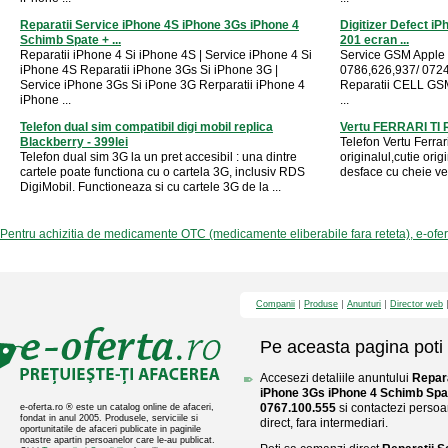
Reparatii Service iPhone 4S iPhone 3Gs iPhone 4
Digitizer Defect iP
Schimb Spate + ...
201 ecran ...
Reparatii iPhone 4 Si iPhone 4S | Service iPhone 4 Si
Service GSM Apple i
iPhone 4S Reparatii iPhone 3Gs Si iPhone 3G |
0786,626,937/ 0724
Service iPhone 3Gs Si iPone 3G Rerparatii iPhone 4
Reparatii CELL GSM
iPhone ...
...
Telefon dual sim compatibil digi mobil replica
Vertu FERRARI TI 
Blackberry - 399lei
Telefon Vertu Ferrar
Telefon dual sim 3G la un pret accesibil : una dintre
originalul,cutie orig
cartele poate functiona cu o cartela 3G, inclusiv RDS
desface cu cheie ver
DigiMobil. Functioneaza si cu cartele 3G de la ...
Pentru achizitia de medicamente OTC (medicamente eliberabile fara reteta), e-ofe
Companii
Produse
Anunturi
Director web
Pe aceasta pagina poti 
Accesezi detaliile anuntului
Repara
iPhone 3Gs iPhone 4 Schimb Spa
0767.100.555
si contactezi persoa
e-oferta.ro ® este un catalog online de afaceri,
fondat in anul 2005. Produsele, serviciile si
direct, fara intermediari.
oportunitatile de afaceri publicate in paginile
noastre apartin persoanelor care le-au publicat.