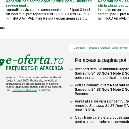
Reparatii ipad sector 2 pret Service ipad 2 Bucuresti
Reparatii ipad 2 se
service ipad ...
sticla afisaj ipad ...
reparatii service piese componente ipad 2 ipad 3 ipad
inlocuim ecran spart
Air ipad mini pret reparatii iPAD 2 iPAD 3 iPAD 4 iPAD
screen ipad 2 pret 
mini iPAD Air iPAD mini Retina - ecran geam spart ...
mini iPAD Air iPAD m
mic
Companii
Produse
Anunturi
Director web
Pe aceasta pagina poti 
Accesezi detaliile anuntului
Repara
Samsung S4 S3 Note 3 Note 2 Not
persoana care l-a publicat in mod di
e-oferta.ro ® este un catalog online de afaceri,
fondat in anul 2005. Produsele, serviciile si
oportunitatile de afaceri publicate in paginile
Poti sa comanzi direct
Reparatii s
noastre apartin persoanelor care le-au publicat.
Samsung S4 S3 Note 3 Note 2 Not
Cititi
Termenii si Conditiile
de utilizare.
Bucuresti.
Pretul afisat de vanzator pentru
Re
protectie Samsung S4 S3 Note 3 No
doar 13 RON.
Cauti firme care ofera produse sau 
pentru a obtine cele mai convenabi