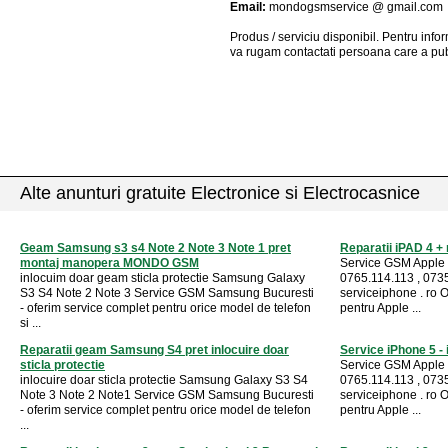
Email:
mondogsmservice @ gmail.com
Produs / serviciu
disponibil
. Pentru info
va rugam contactati persoana care a pub
Alte anunturi gratuite Electronice si Electrocasnice
Geam Samsung s3 s4 Note 2 Note 3 Note 1 pret
Reparatii iPAD 4 + 
montaj manopera MONDO GSM
Service GSM Apple 
inlocuim doar geam sticla protectie Samsung Galaxy
0765.114.113 , 073
S3 S4 Note 2 Note 3 Service GSM Samsung Bucuresti
serviceiphone . ro
- oferim service complet pentru orice model de telefon
pentru Apple ...
si ...
Reparatii geam Samsung S4 pret inlocuire doar
Service iPhone 5 - 
sticla protectie
Service GSM Apple 
inlocuire doar sticla protectie Samsung Galaxy S3 S4
0765.114.113 , 073
Note 3 Note 2 Note1 Service GSM Samsung Bucuresti
serviceiphone . ro
- oferim service complet pentru orice model de telefon
pentru Apple ...
...