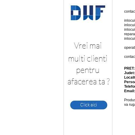
contac
inlocu
inlocu
inlocu
repara
inlocu
operat
contac
PRET
Judet
Locali
Perso
Telefo
Email
Produs
va rug