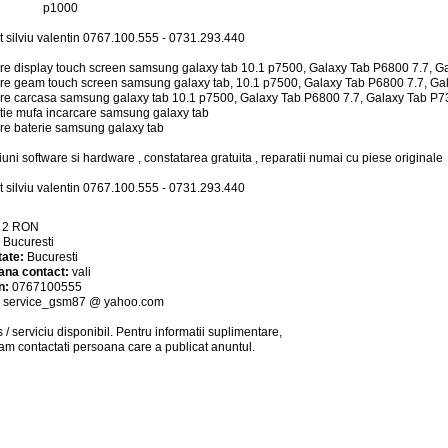
p1000
t silviu valentin 0767.100.555 - 0731.293.440
ire display touch screen samsung galaxy tab 10.1 p7500, Galaxy Tab P6800 7.7, G
ire geam touch screen samsung galaxy tab, 10.1 p7500, Galaxy Tab P6800 7.7, Ga
ire carcasa samsung galaxy tab 10.1 p7500, Galaxy Tab P6800 7.7, Galaxy Tab P7
tie mufa incarcare samsung galaxy tab
ire baterie samsung galaxy tab
iuni software si hardware , constatarea gratuita , reparatii numai cu piese originale
t silviu valentin 0767.100.555 - 0731.293.440
:
2
RON
:
Bucuresti
tate:
Bucuresti
ana contact:
vali
n:
0767100555
:
service_gsm87 @ yahoo.com
 / serviciu
disponibil
. Pentru informatii suplimentare,
am contactati persoana care a publicat anuntul.