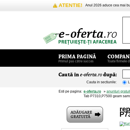
ATENTIE!
Anul 2026 aduce cea mai 
Cauta in sectiunile:
L
Esti pe pagina:
e-oferta.ro
»
anunturi gratui
Tab P7310,P7500 geam sams
rep
P7