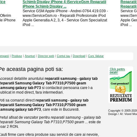
ice
Schimb Display iPhone 4 iServiceGsm Reparatii
Reparati
iPhone Schimb Display ...
Reparatii
Service GSM Apple iPhone - Andrei-0764.419.039 -
Service G
 Oferim
www.iServiceGsm.ro - Reparatii Profesionale iPod
www.iServ
le iPhone
Apple Generatia A 2, 3, 4 - Service Gsm Specializat
Apple Gen
iPod ...
iPod ...
mpanii
Produse
Anunturi
Director web
Contul tau
Download
Curs Valutar
Pe aceasta pagina poti sa:
ccesezi detaliile anuntului
reparatii samsung - galaxy tab
Reparatii Samsung Galaxy Tab P7310,P7500 geam
samsung galaxy tab P73
si contactezi persoana care l-a
ublicat in mod direct, fara intermediari.
oti sa comanzi direct
reparatii samsung - galaxy tab
Reparatii Samsung Galaxy Tab P7310,P7500 geam
samsung galaxy tab P73
, care este in Bucuresti.
Copyright © 2005-20
Design / AI: Viorel M
retul afisat de vanzator pentru
reparatii samsung - galaxy tab
eparatii Samsung Galaxy Tab P7310,P7500 geam ...
este de
doar 2 RON.
auti firme care ofera produse sau servicii de care ai nevoie,