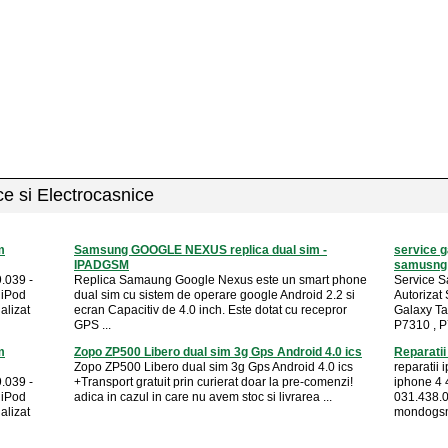
ice si Electrocasnice
m
Samsung GOOGLE NEXUS replica dual sim -
service g
IPADGSM
samusng g
.039 -
Replica Samaung Google Nexus este un smart phone
Service S
 iPod
dual sim cu sistem de operare google Android 2.2 si
Autorizat
alizat
ecran Capacitiv de 4.0 inch. Este dotat cu recepror
Galaxy T
GPS ...
P7310 , P
m
Zopo ZP500 Libero dual sim 3g Gps Android 4.0 ics
Reparati
Zopo ZP500 Libero dual sim 3g Gps Android 4.0 ics
reparatii 
.039 -
+Transport gratuit prin curierat doar la pre-comenzi!
iphone 4 
 iPod
adica in cazul in care nu avem stoc si livrarea ...
031.438.0
alizat
mondogsm 