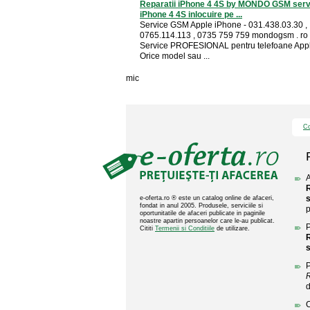
Reparatii iPhone 4 4S by MONDO GSM serv
iPhone 4 4S inlocuire pe ...
Service GSM Apple iPhone - 031.438.03.30 ,
0765.114.113 , 0735 759 759 mondogsm . ro
Service PROFESIONAL pentru telefoane App
Orice model sau ...
mic
Co
A
e-oferta.ro ® este un catalog online de afaceri,
fondat in anul 2005. Produsele, serviciile si
p
oportunitatile de afaceri publicate in paginile
noastre apartin persoanelor care le-au publicat.
P
Cititi
Termenii si Conditiile
de utilizare.
P
R
C