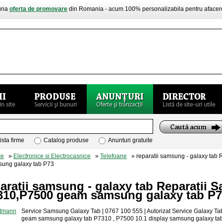
buna
oferta de promovare
din Romania - acum 100% personalizabila pentru aface
ista firme
Catalog produse
Anunturi gratuite
te
»
Electronice si Electrocasnice
»
Telefoane
» reparatii samsung - galaxy tab
ung galaxy tab P73
aratii samsung - galaxy tab Reparatii
310,P7500 geam samsung galaxy tab P
Service Samsung Galaxy Tab | 0767 100 555 | Autorizat Service Galaxy T
geam samsung galaxy tab P7310 , P7500 10.1 display samsung galaxy tab