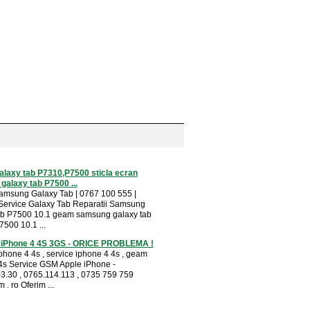
alaxy tab P7310,P7500 sticla ecran
alaxy tab P7500 ...
amsung Galaxy Tab | 0767 100 555 |
 Service Galaxy Tab Reparatii Samsung
ab P7500 10.1 geam samsung galaxy tab
7500 10.1 ...
i iPhone 4 4S 3GS - ORICE PROBLEMA !
iphone 4 4s , service iphone 4 4s , geam
4s Service GSM Apple iPhone -
3.30 , 0765.114.113 , 0735 759 759
. ro Oferim ...