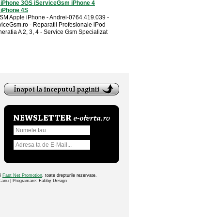
i iPhone 3GS iServiceGsm iPhone 4
 iPhone 4S
SM Apple iPhone - Andrei-0764.419.039 -
iceGsm.ro - Reparatii Profesionale iPod
eratia A 2, 3, 4 - Service Gsm Specializat
26
Fast Net Promotion
, toate drepturile rezervate.
ocanu | Programare: Fabby Design