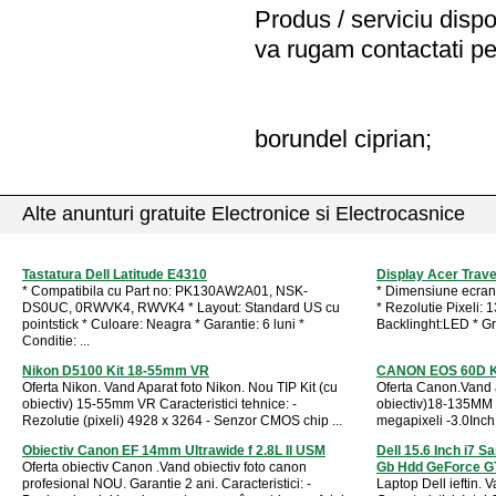
Produs / serviciu
dispo
va rugam contactati pe
borundel ciprian;
Alte anunturi gratuite Electronice si Electrocasnice
Tastatura Dell Latitude E4310
Display Acer Tra
* Compatibila cu Part no: PK130AW2A01, NSK-
* Dimensiune ecran
DS0UC, 0RWVK4, RWVK4 * Layout: Standard US cu
* Rezolutie Pixeli: 
pointstick * Culoare: Neagra * Garantie: 6 luni *
Backlinght:LED * Gra
Conditie: ...
Nikon D5100 Kit 18-55mm VR
CANON EOS 60D KI
Oferta Nikon. Vand Aparat foto Nikon. Nou TIP Kit (cu
Oferta Canon.Vand a
obiectiv) 15-55mm VR Caracteristici tehnice: -
obiectiv)18-135MM I
Rezolutie (pixeli) 4928 x 3264 - Senzor CMOS chip ...
megapixeli -3.0Inch 
Obiectiv Canon EF 14mm Ultrawide f 2.8L II USM
Dell 15.6 Inch i7 
Oferta obiectiv Canon .Vand obiectiv foto canon
Gb Hdd GeForce GT 
profesional NOU. Garantie 2 ani. Caracteristici: -
Laptop Dell ieftin. 