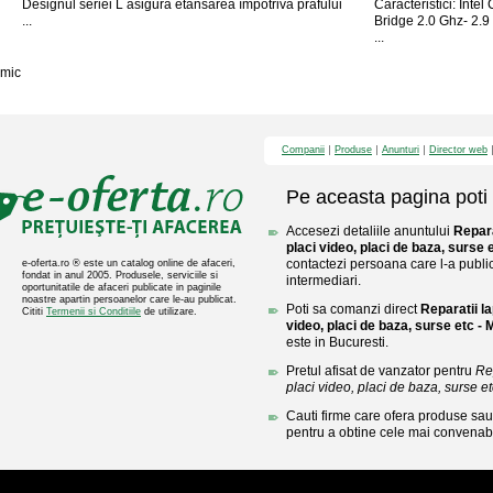
Designul seriei L asigura etansarea împotriva prafului
Caracteristici: Int
...
Bridge 2.0 Ghz- 2
...
mic
Companii
Produse
Anunturi
Director web
Pe aceasta pagina poti 
Accesezi detaliile anuntului
Repara
placi video, placi de baza, surse 
contactezi persoana care l-a public
e-oferta.ro ® este un catalog online de afaceri,
fondat in anul 2005. Produsele, serviciile si
intermediari.
oportunitatile de afaceri publicate in paginile
noastre apartin persoanelor care le-au publicat.
Poti sa comanzi direct
Reparatii la
Cititi
Termenii si Conditiile
de utilizare.
video, placi de baza, surse etc -
este in Bucuresti.
Pretul afisat de vanzator pentru
Rep
placi video, placi de baza, surse etc 
Cauti firme care ofera produse sau 
pentru a obtine cele mai convenabi