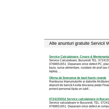
Alte anunturi gratuite Servicii 
Service Calculatoare, Creare & Mentenanta
Service Calculatoare, Bucuresti TEL: 072415
0768651651. Depanare orice defect PC, pla
baza, sursa alimentare, curatare de praf sau l
laptop, ...
Oferta de împrumut de bani foarte repede
Rambursa împrumuturile și datoriile Alcătuie
depozit de bancă A evita blocarea pieței Fina
proiect personal Ajuta un iubit ...
0724155932 Service calculatoare in Bucure
Service calculatoare in Bucuresti, TEL: 0724
0768651651. Depanam orice defect al comput