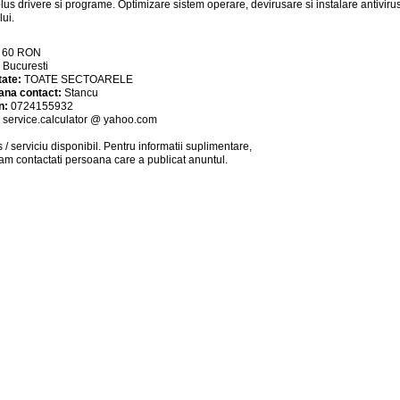
plus drivere si programe. Optimizare sistem operare, devirusare si instalare antivirus
lui.
:
60
RON
:
Bucuresti
tate:
TOATE SECTOARELE
ana contact:
Stancu
n:
0724155932
:
service.calculator @ yahoo.com
 / serviciu
disponibil
. Pentru informatii suplimentare,
am contactati persoana care a publicat anuntul.