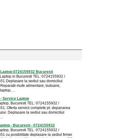
i Laptop 0724155932 Bucuresti
 Laptop in Bucuresti TEL: 0724155932 /
1 Deplasare la sediul sau domiciliul
. Reparatii mufe alimentare, butoane,
aptop, ...
 - Service Laptop
aptop, Bucuresti TEL: 0724155932 /
1. Oferta servicii complete pt. depanarea
ului. Deplasare la sediul sau domiciliul
...
aptop - Bucuresti - 0724155932
aptop, Bucuresti TEL: 0724155932 /
1 cu posibilitate deplasare la sediul firmei