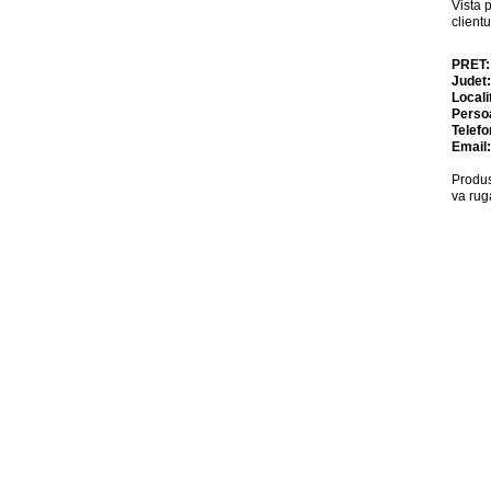
Vista 
clientu
PRET
Judet
Locali
Perso
Telefo
Email
Produs
va rug