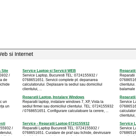
Web si Internet
 Site
Service Laptop si Servicii WEB
Reparati
5932 /
Service Laptop, Bucuresti TEL: 0724155932 /
Reparatii
ca de
0768651651. Servicii complete pt. depanarea
076865165
ichide
calculatorului. Deplasare la sediul sau domiciliul
clientului
clientului, ...
balamale l
Reparatii Laptop, Instalare Windows
Reparatii
sc un
Reparatii laptop, instalare windows 7, XP, Vista la
Service L
nța un
sediul firmei sau domiciliul clientului. TEL: 0724155932
076865165
/ 0768651651. Configurare calculatoare la cerere, ...
calculator
clientului, 
sti
Service - Reparatii Laptop 0724155932
Service L
155932 /
Reparatii Laptop Bucuresti TEL: 0724155932 /
Service L
erului,
0768651651. Curatare de praf sau lichide, devirusare
076865165