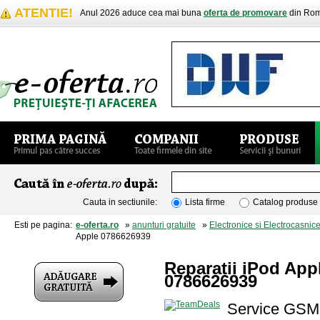
ATENTIE!
Anul 2026 aduce cea mai buna
oferta de promovare
din Rom
Cauta in sectiunile:
Lista firme
Catalog produse
Esti pe pagina:
e-oferta.ro
»
anunturi gratuite
»
Electronice si Electrocasnic
Apple 0786626939
Reparatii iPod App
0786626939
Service GSM 