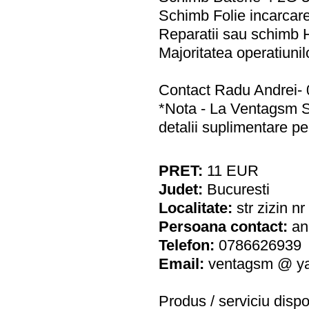
Schimb Folie incarcar
Reparatii sau schimb
Majoritatea operatiunil
Contact Radu Andrei-
*Nota - La Ventags
detalii suplimentare 
PRET:
11
EUR
Judet:
Bucuresti
Localitate:
str zizin n
Persoana contact:
an
Telefon:
0786626939
Email:
ventagsm @ y
Produs / serviciu
dispo