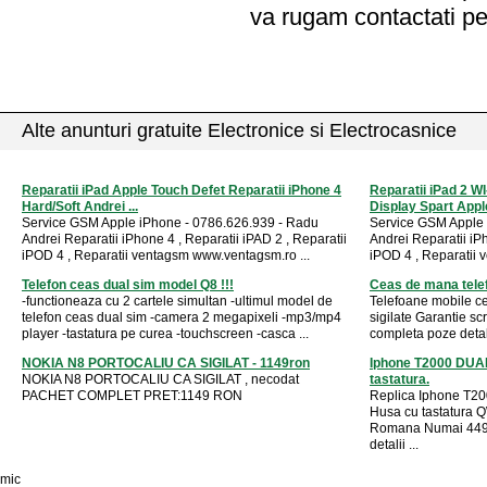
va rugam contactati pe
Alte anunturi gratuite Electronice si Electrocasnice
Reparatii iPad Apple Touch Defet Reparatii iPhone 4
Reparatii iPad 2 W
Hard/Soft Andrei ...
Display Spart Apple
Service GSM Apple iPhone - 0786.626.939 - Radu
Service GSM Apple 
Andrei Reparatii iPhone 4 , Reparatii iPAD 2 , Reparatii
Andrei Reparatii iPh
iPOD 4 , Reparatii ventagsm www.ventagsm.ro ...
iPOD 4 , Reparatii 
Telefon ceas dual sim model Q8 !!!
Ceas de mana tele
-functioneaza cu 2 cartele simultan -ultimul model de
Telefoane mobile c
telefon ceas dual sim -camera 2 megapixeli -mp3/mp4
sigilate Garantie sc
player -tastatura pe curea -touchscreen -casca ...
completa poze detalii
NOKIA N8 PORTOCALIU CA SIGILAT - 1149ron
Iphone T2000 DUA
NOKIA N8 PORTOCALIU CA SIGILAT , necodat
tastatura.
PACHET COMPLET PRET:1149 RON
Replica Iphone T2000
Husa cu tastatura 
Romana Numai 449 r
detalii ...
mic