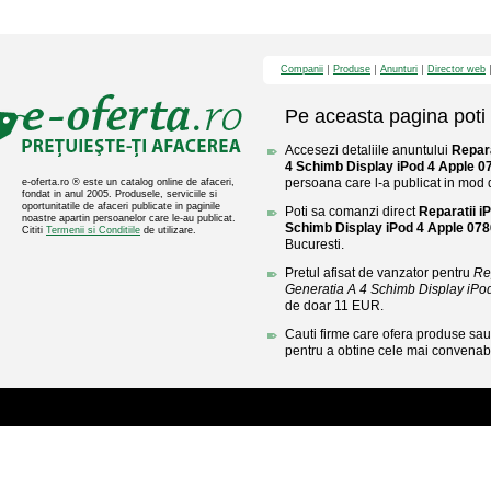
Companii
Produse
Anunturi
Director web
Pe aceasta pagina poti 
Accesezi detaliile anuntului
Repara
4 Schimb Display iPod 4 Apple 
persoana care l-a publicat in mod di
e-oferta.ro ® este un catalog online de afaceri,
fondat in anul 2005. Produsele, serviciile si
oportunitatile de afaceri publicate in paginile
Poti sa comanzi direct
Reparatii i
noastre apartin persoanelor care le-au publicat.
Schimb Display iPod 4 Apple 07
Cititi
Termenii si Conditiile
de utilizare.
Bucuresti.
Pretul afisat de vanzator pentru
Re
Generatia A 4 Schimb Display iP
de doar 11 EUR.
Cauti firme care ofera produse sau 
pentru a obtine cele mai convenabi