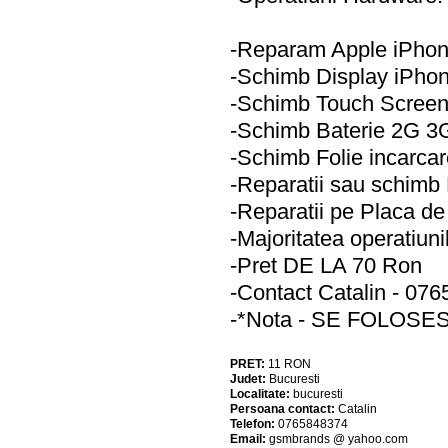
-Reparam Apple iPho
-Schimb Display iPho
-Schimb Touch Screen
-Schimb Baterie 2G 3G
-Schimb Folie incarcar
-Reparatii sau schimb
-Reparatii pe Placa d
-Majoritatea operatiuni
-Pret DE LA 70 Ron
-Contact Catalin - 076
-*Nota - SE FOLOS
PRET:
11
RON
Judet:
Bucuresti
Localitate:
bucuresti
Persoana contact:
Catalin
Telefon:
0765848374
Email:
gsmbrands @ yahoo.com