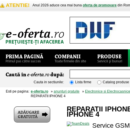
ATENTIE!
Anul 2026 aduce cea mai buna
oferta de promovare
din Rom
Cauta in sectiunile:
Lista firme
Catalog produse
Esti pe pagina:
e-oferta.ro
»
anunturi gratuite
»
Electronice si Electrocasnic
REPARATII IPHONE 4
REPARATII IPHON
IPHONE 4
Service GSM 