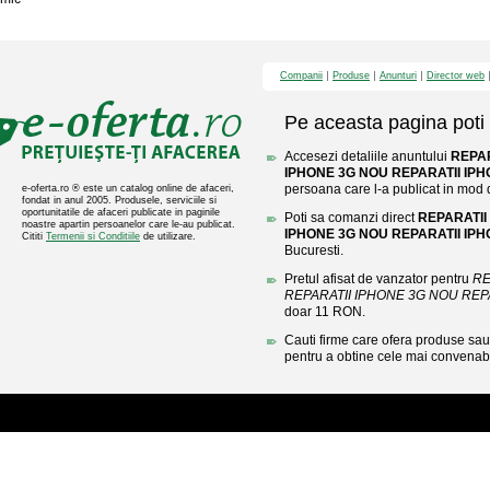
Companii
Produse
Anunturi
Director web
Pe aceasta pagina poti 
Accesezi detaliile anuntului
REPAR
IPHONE 3G NOU REPARATII IPH
persoana care l-a publicat in mod di
e-oferta.ro ® este un catalog online de afaceri,
fondat in anul 2005. Produsele, serviciile si
oportunitatile de afaceri publicate in paginile
Poti sa comanzi direct
REPARATII
noastre apartin persoanelor care le-au publicat.
IPHONE 3G NOU REPARATII IPH
Cititi
Termenii si Conditiile
de utilizare.
Bucuresti.
Pretul afisat de vanzator pentru
RE
REPARATII IPHONE 3G NOU REPA
doar 11 RON.
Cauti firme care ofera produse sau 
pentru a obtine cele mai convenabi