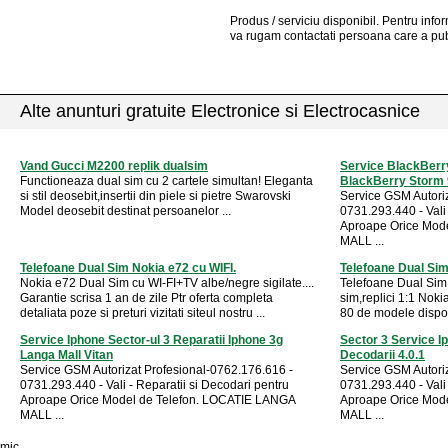
Produs / serviciu
disponibil
. Pentru info
va rugam contactati persoana care a pub
Alte anunturi gratuite Electronice si Electrocasnice
Vand Gucci M2200 replik dualsim
Service BlackBerr
Functioneaza dual sim cu 2 cartele simultan! Eleganta
BlackBerry Storm
si stil deosebit,insertii din piele si pietre Swarovski
Service GSM Autori
Model deosebit destinat persoanelor ...
0731.293.440 - Vali 
Aproape Orice Mod
MALL ...
Telefoane Dual Sim Nokia e72 cu WIFI.
Telefoane Dual Sim
Nokia e72 Dual Sim cu WI-FI+TV albe/negre sigilate....
Telefoane Dual Sim
Garantie scrisa 1 an de zile Ptr oferta completa
sim,replici 1:1 Nok
detaliata poze si preturi vizitati siteul nostru ...
80 de modele disponi
Service Iphone Sector-ul 3 Reparatii Iphone 3g
Sector 3 Service I
Langa Mall Vitan
Decodarii 4.0.1
Service GSM Autorizat Profesional-0762.176.616 -
Service GSM Autori
0731.293.440 - Vali - Reparatii si Decodari pentru
0731.293.440 - Vali 
Aproape Orice Model de Telefon. LOCATIE LANGA
Aproape Orice Mod
MALL ...
MALL ...
mic