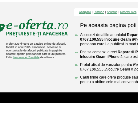
Companii
Produse
Anunturi
Director web
Pe aceasta pagina poti 
Accesezi detaliile anuntului
Repara
0767.100.555 Inlocuire Geam iPh
persoana care l-a publicat in mod di
e-oferta.ro ® este un catalog online de afaceri,
fondat in anul 2005. Produsele, serviciile si
oportunitatile de afaceri publicate in paginile
Poti sa comanzi direct
Reparatii 
noastre apartin persoanelor care le-au publicat.
Inlocuire Geam iPhone 4
, care es
Cititi
Termenii si Conditiile
de utilizare.
Pretul afisat de vanzator pentru
Re
0767.100.555 Inlocuire Geam iPh
Cauti firme care ofera produse sau 
pentru a obtine cele mai convenabi