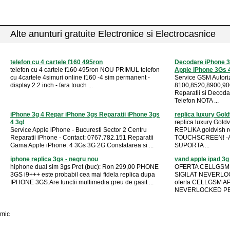
Alte anunturi gratuite Electronice si Electrocasnice
telefon cu 4 cartele f160 495ron
Decodare iPhone 3
telefon cu 4 cartele f160 495ron NOU PRIMUL telefon
Apple iPhone 3Gs 
cu 4cartele 4simuri online f160 -4 sim permanent -
Service GSM Autori
display 2.2 inch - fara touch ...
8100,8520,8900,900
Reparatii si Decoda
Telefon NOTA ...
iPhone 3g 4 Repar iPhone 3gs Reparatii iPhone 3gs
replica luxury Gol
4 3g!
replica luxury Gold
Service Apple iPhone - Bucuresti Sector 2 Centru
REPLIKA goldvish r
Reparatii iPhone - Contact: 0767.782.151 Reparatii
TOUCHSCREEN! -A
Gama Apple iPhone: 4 3Gs 3G 2G Constatarea si ...
SUPORTA ...
iphone replica 3gs - negru nou
vand apple ipad 3g
hiphone dual sim 3gs Pret (buc): Ron 299,00 PHONE
OFERTA CELLGSM 
3GS i9+++ este probabil cea mai fidela replica dupa
SIGILAT NEVERLO
IPHONE 3GS.Are functii multimedia greu de gasit ...
oferta CELLGSM A
NEVERLOCKED PE 
mic