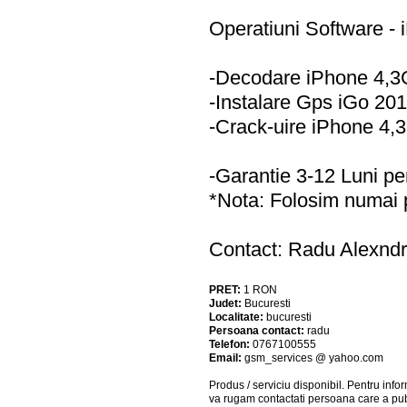
Operatiuni Software -
-Decodare iPhone 4,3
-Instalare Gps iGo 2010
-Crack-uire iPhone 4,3
-Garantie 3-12 Luni pen
*Nota: Folosim numai p
Contact: Radu Alexndr
PRET:
1
RON
Judet:
Bucuresti
Localitate:
bucuresti
Persoana contact:
radu
Telefon:
0767100555
Email:
gsm_services @ yahoo.com
Produs / serviciu
disponibil
. Pentru info
va rugam contactati persoana care a pub