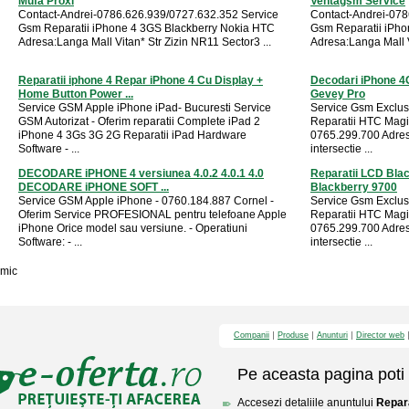
Mufa Proxi
Ventagsm Service
Contact-Andrei-0786.626.939/0727.632.352 Service
Contact-Andrei-078
Gsm Reparatii iPhone 4 3GS Blackberry Nokia HTC
Gsm Reparatii iPho
Adresa:Langa Mall Vitan* Str Zizin NR11 Sector3 ...
Adresa:Langa Mall V
Reparatii iphone 4 Repar iPhone 4 Cu Display +
Decodari iPhone 4
Home Button Power ...
Gevey Pro
Service GSM Apple iPhone iPad- Bucuresti Service
Service Gsm Exclu
GSM Autorizat - Oferim reparatii Complete iPad 2
Reparatii HTC Magi
iPhone 4 3Gs 3G 2G Reparatii iPad Hardware
0765.299.700 Adres
Software - ...
intersectie ...
DECODARE iPHONE 4 versiunea 4.0.2 4.0.1 4.0
Reparatii LCD Bla
DECODARE iPHONE SOFT ...
Blackberry 9700
Service GSM Apple iPhone - 0760.184.887 Cornel -
Service Gsm Exclu
Oferim Service PROFESIONAL pentru telefoane Apple
Reparatii HTC Magi
iPhone Orice model sau versiune. - Operatiuni
0765.299.700 Adres
Software: - ...
intersectie ...
mic
Companii
Produse
Anunturi
Director web
Pe aceasta pagina poti 
Accesezi detaliile anuntului
Repara