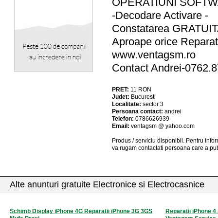
OPERATIUNI SOFT
-Decodare Activare -
Constatarea GRATUI
Aproape orice Reparati
www.ventagsm.ro
Contact Andrei-0762.
PRET:
11
RON
Judet:
Bucuresti
Localitate:
sector 3
Persoana contact:
andrei
Telefon:
0786626939
Email:
ventagsm @ yahoo.com
Produs / serviciu
disponibil
. Pentru info
va rugam contactati persoana care a pub
Alte anunturi gratuite Electronice si Electrocasnice
Schimb Display iPhone 4G Reparatii iPhone 3G 3GS
Reparatii iPhone 4