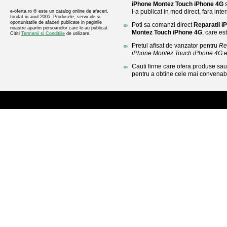
iPhone Montez Touch iPhone 4G
s
l-a publicat in mod direct, fara inte
e-oferta.ro ® este un catalog online de afaceri,
fondat in anul 2005. Produsele, serviciile si
oportunitatile de afaceri publicate in paginile
Poti sa comanzi direct
Reparatii i
noastre apartin persoanelor care le-au publicat.
Montez Touch iPhone 4G
, care es
Cititi
Termenii si Conditiile
de utilizare.
Pretul afisat de vanzator pentru
Re
iPhone Montez Touch iPhone 4G
e
Cauti firme care ofera produse sau 
pentru a obtine cele mai convenabi