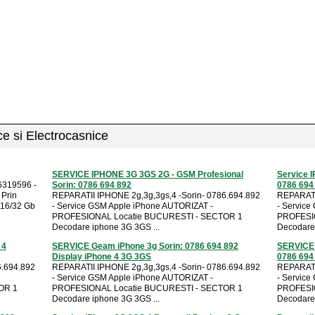
ice si Electrocasnice
SERVICE IPHONE 3G 3GS 2G - GSM Profesional
Service 
6319596 -
Sorin: 0786 694 892
0786 694
 Prin
REPARATII IPHONE 2g,3g,3gs,4 -Sorin- 0786.694.892
REPARATI
 16/32 Gb
- Service GSM Apple iPhone AUTORIZAT -
- Servic
PROFESIONAL Locatie BUCURESTI - SECTOR 1
PROFESI
Decodare iphone 3G 3GS ...
Decodare 
 4
SERVICE Geam iPhone 3g Sorin: 0786 694 892
SERVICE 
Display iPhone 4 3G 3GS
0786 694
6.694.892
REPARATII IPHONE 2g,3g,3gs,4 -Sorin- 0786.694.892
REPARATI
- Service GSM Apple iPhone AUTORIZAT -
- Servic
OR 1
PROFESIONAL Locatie BUCURESTI - SECTOR 1
PROFESI
Decodare iphone 3G 3GS ...
Decodare 