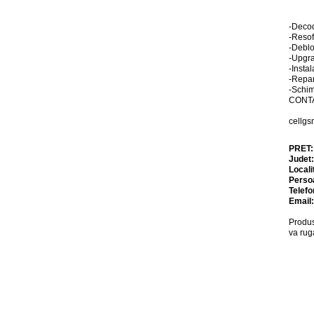
-Decod
-Resof
-Deblo
-Upgra
-Instal
-Repa
-Schim
CONTA
cellgs
PRET
Judet
Locali
Perso
Telefo
Email
Produs
va rug