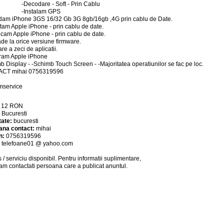
-Decodare - Soft - Prin Cablu
-Instalam GPS
am iPhone 3GS 16/32 Gb 3G 8gb/16gb ,4G prin cablu de Date.
tam Apple iPhone - prin cablu de date.
cam Apple iPhone - prin cablu de date.
de la orice versiune firmware.
are a zeci de aplicatii.
ram Apple iPhone
b Display - -Schimb Touch Screen - -Majoritatea operatiunilor se fac pe loc.
CT mihai 0756319596
mservice
:
12
RON
:
Bucuresti
tate:
bucuresti
ana contact:
mihai
n:
0756319596
:
telefoane01 @ yahoo.com
 / serviciu
disponibil
. Pentru informatii suplimentare,
am contactati persoana care a publicat anuntul.