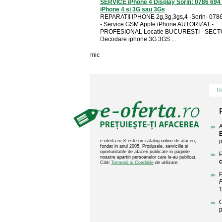
SERVICE iPhone 4 Display Sorin: 0786 694
iPhone 4 si 3G sau 3Gs
REPARATII IPHONE 2g,3g,3gs,4 -Sorin- 078
- Service GSM Apple iPhone AUTORIZAT -
PROFESIONAL Locatie BUCURESTI - SECT
Decodare iphone 3G 3GS ...
mic
Co
A
p
e-oferta.ro ® este un catalog online de afaceri,
fondat in anul 2005. Produsele, serviciile si
oportunitatile de afaceri publicate in paginile
P
noastre apartin persoanelor care le-au publicat.
Cititi
Termenii si Conditiile
de utilizare.
P
C
p