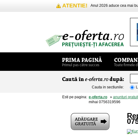
ATENTIE!
Anul 2026 aduce cea mai 
Cauta in sectiunile:
L
Esti pe pagina:
e-oferta.ro
»
anunturi gratui
mihai 0756319596
Re
07