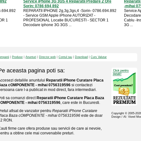
 892
Service iPhone 3G 3GS 4 Reparatii Predare 2 Ore
Reparatii
Sorin: 0786 694 892
-mihai 0
6.694.892
REPARATII IPHONE 2g,3g,3gs,4 -Sorin- 0786.694.892
Service A
- Service GSM Apple iPhone AUTORIZAT -
Decodare S
OR 1
PROFESIONAL Locatie BUCURESTI - SECTOR 1
Cablu -I
Decodare iphone 3G 3GS ...
3G ...
mpanii
Produse
Anunturi
Director web
Contul tau
Download
Curs Valutar
Pe aceasta pagina poti sa:
ccesezi detaliile anuntului
Reparatii iPhone Curatare Placa
Baza cOMPONENTE - mihai 0756319596
si contactezi
ersoana care l-a publicat in mod direct, fara intermediari.
oti sa comanzi direct
Reparatii iPhone Curatare Placa Baza
cOMPONENTE - mihai 0756319596
, care este in Bucuresti.
retul afisat de vanzator pentru
Reparatii iPhone Curatare
Copyright © 2005-20
Placa Baza cOMPONENTE - mihai 0756319596
este de doar
Design / AI: Viorel M
12 RON.
auti firme care ofera produse sau servicii de care ai nevoie,
entru a obtine cele mai convenabile preturi.