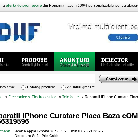
buna
oferta de promovare
din Romania - acum 100% personalizabila pentru aface
ista firme
Catalog produse
Anunturi gratuite
te
»
Electronice si Electrocasnice
»
Telefoane
» Reparatii iPhone Curatare Pl
paratii iPhone Curatare Placa Baza c
56319596
Service Apple iPhone 3GS 3G 2G. mihai 0756319596
-Decodare Soft - Prin Cablu