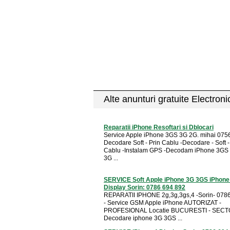
Alte anunturi gratuite Electron
Reparatii iPhone Resoftari si Dblocari
Service Apple iPhone 3GS 3G 2G. mihai 075
Decodare Soft - Prin Cablu -Decodare - Soft -
Cablu -Instalam GPS -Decodam iPhone 3GS
3G ...
SERVICE Soft Apple iPhone 3G 3GS iPhone
Display Sorin: 0786 694 892
REPARATII IPHONE 2g,3g,3gs,4 -Sorin- 078
- Service GSM Apple iPhone AUTORIZAT -
PROFESIONAL Locatie BUCURESTI - SECT
Decodare iphone 3G 3GS ...