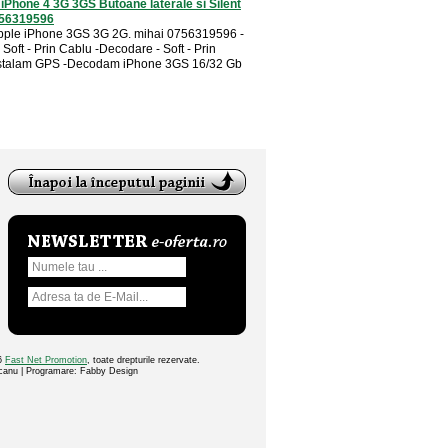
 iPhone 4 3G 3GS Butoane laterale si Silent
756319596
pple iPhone 3GS 3G 2G. mihai 0756319596 -
oft - Prin Cablu -Decodare - Soft - Prin
nstalam GPS -Decodam iPhone 3GS 16/32 Gb
26
Fast Net Promotion
, toate drepturile rezervate.
ocanu | Programare: Fabby Design