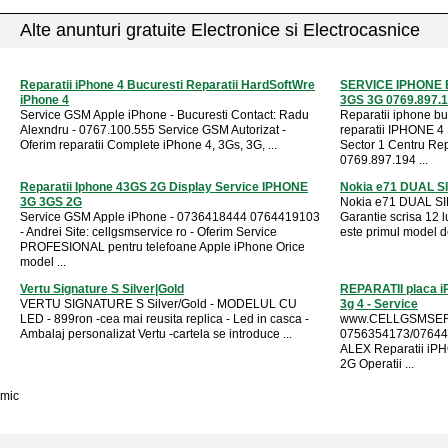
Alte anunturi gratuite Electronice si Electrocasnice
Reparatii iPhone 4 Bucuresti Reparatii HardSoftWre
SERVICE IPHONE B
iPhone 4
3GS 3G 0769.897.
Service GSM Apple iPhone - Bucuresti Contact: Radu
Reparatii iphone b
Alexndru - 0767.100.555 Service GSM Autorizat -
reparatii IPHONE 4 
Oferim reparatii Complete iPhone 4, 3Gs, 3G, ...
Sector 1 Centru Rep
0769.897.194 ...
Reparatii Iphone 43GS 2G Display Service IPHONE
Nokia e71 DUAL SIM
3G 3GS 2G
Nokia e71 DUAL SIM 
Service GSM Apple iPhone - 0736418444 0764419103
Garantie scrisa 12 
- Andrei Site: cellgsmservice ro - Oferim Service
este primul model de
PROFESIONAL pentru telefoane Apple iPhone Orice
model ...
Vertu Signature S Silver|Gold
REPARATII placa i
VERTU SIGNATURE S Silver/Gold - MODELUL CU
3g 4 - Service
LED - 899ron -cea mai reusita replica - Led in casca -
www.CELLGSMSER
Ambalaj personalizat Vertu -cartela se introduce ...
0756354173/0764419
ALEX Reparatii iPH
2G Operatii ...
mic