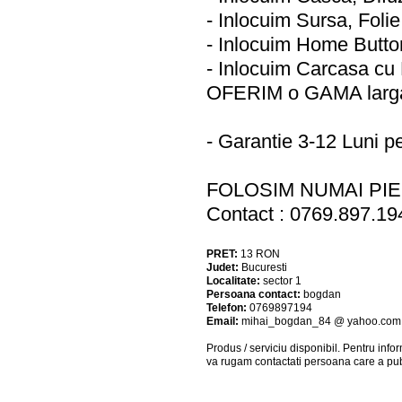
- Inlocuim Sursa, Foli
- Inlocuim Home Butto
- Inlocuim Carcasa c
OFERIM o GAMA larga 
- Garantie 3-12 Luni pe
FOLOSIM NUMAI PI
Contact : 0769.897.19
PRET:
13
RON
Judet:
Bucuresti
Localitate:
sector 1
Persoana contact:
bogdan
Telefon:
0769897194
Email:
mihai_bogdan_84 @ yahoo.com
Produs / serviciu
disponibil
. Pentru info
va rugam contactati persoana care a pub