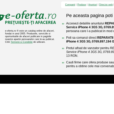
Companii
Produse
Anunturi
Director web
Pe aceasta pagina poti 
Accesezi detaliile anuntului
REPA
Service iPhone 4 3GS 3G, 0769.
persoana care l-a publicat in mod di
e-oferta.ro ® este un catalog online de afaceri,
fondat in anul 2005. Produsele, serviciile si
oportunitatile de afaceri publicate in paginile
Poti sa comanzi direct
REPARATII
noastre apartin persoanelor care le-au publicat.
iPhone 4 3GS 3G, 0769.897.194
Cititi
Termenii si Conditiile
de utilizare.
Pretul afisat de vanzator pentru
RE
Service iPhone 4 3GS 3G, 0769.
13 RON.
Cauti firme care ofera produse sau 
pentru a obtine cele mai convenabi