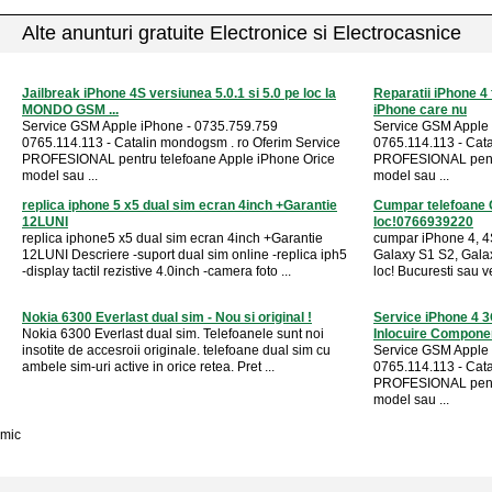
Alte anunturi gratuite Electronice si Electrocasnice
Jailbreak iPhone 4S versiunea 5.0.1 si 5.0 pe loc la
Reparatii iPhone 4 f
MONDO GSM ...
iPhone care nu
Service GSM Apple iPhone - 0735.759.759
Service GSM Apple 
0765.114.113 - Catalin mondogsm . ro Oferim Service
0765.114.113 - Cat
PROFESIONAL pentru telefoane Apple iPhone Orice
PROFESIONAL pentr
model sau ...
model sau ...
replica iphone 5 x5 dual sim ecran 4inch +Garantie
Cumpar telefoane G
12LUNI
loc!0766939220
replica iphone5 x5 dual sim ecran 4inch +Garantie
cumpar iPhone 4, 4
12LUNI Descriere -suport dual sim online -replica iph5
Galaxy S1 S2, Galax
-display tactil rezistive 4.0inch -camera foto ...
loc! Bucuresti sau v
Nokia 6300 Everlast dual sim - Nou si original !
Service iPhone 4 
Nokia 6300 Everlast dual sim. Telefoanele sunt noi
Inlocuire Compone
insotite de accesroii originale. telefoane dual sim cu
Service GSM Apple 
ambele sim-uri active in orice retea. Pret ...
0765.114.113 - Cat
PROFESIONAL pentr
model sau ...
mic