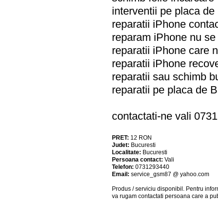
interventii pe placa d
reparatii iPhone conta
reparam iPhone nu se 
reparatii iPhone care 
reparatii iPhone reco
reparatii sau schimb 
reparatii pe placa de 
contactati-ne vali 073
PRET:
12
RON
Judet:
Bucuresti
Localitate:
Bucuresti
Persoana contact:
Vali
Telefon:
0731293440
Email:
service_gsm87 @ yahoo.com
Produs / serviciu
disponibil
. Pentru info
va rugam contactati persoana care a pub