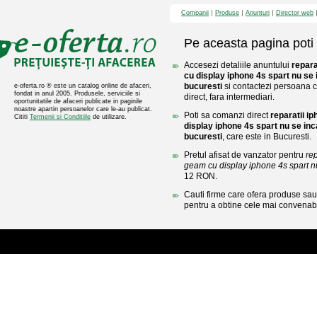
Companii
Produse
Anunturi
Director web
Pe aceasta pagina poti 
Accesezi detaliile anuntului
repara
cu display iphone 4s spart nu se
bucuresti
si contactezi persoana c
e-oferta.ro ® este un catalog online de afaceri,
fondat in anul 2005. Produsele, serviciile si
direct, fara intermediari.
oportunitatile de afaceri publicate in paginile
noastre apartin persoanelor care le-au publicat.
Poti sa comanzi direct
reparatii i
Cititi
Termenii si Conditiile
de utilizare.
display iphone 4s spart nu se in
bucuresti
, care este in Bucuresti.
Pretul afisat de vanzator pentru
re
geam cu display iphone 4s spart nu
12 RON.
Cauti firme care ofera produse sau 
pentru a obtine cele mai convenabi