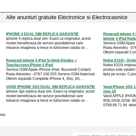
Alte anunturi gratuite Electronice si Electrocasnice
IPHONE 4 DUAL SIM REPLICA,GARANTIE
Reparatii iphone 4
iphone 4 replica dual sim. Exact ca originalul, acest
iphone 4 iPad Rad
model beneficiaza de senzor gravitational care
Service GSM Apple 
intoarce imaginea si trece in fullscreen odata ce ...
Radu Alexndru - 07
Oferim reparatii Com
Reparatii iphone 4 iPad Schimb Display +
Nokia 6310i - Origi
Touchscreen iPhone 4 iPad
Nokia 6310i original
Service GSM Apple iPhone iPad- Bucuresti Contact:
produs este valabil
Radu Alexndru - 0767.100.555 Service GSM Autorizat -
tipla pe ecran. Culor
Oferim reparatii Complete iPhone 4, 3Gs, 3G, ...
VAND IPHONE 3GS DUAL SIM REPLICA,GARANTIE
Vand IPhone 3GS 1
iphone 3gs replica dual sim. Exact ca originalul, acest
nota 10
model beneficiaza de senzor gravitational care
Vand APPLE IPHONE
intoarce imaginea si trece in fullscreen odata ce ...
8Gb,16Gb,32Gb -ID
0769.89.71.94 -telefo
mic