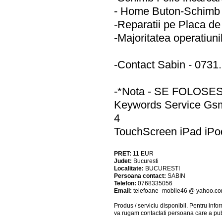
- Home Buton-Schimb 
-Reparatii pe Placa d
-Majoritatea operatiuni
-Contact Sabin - 0731
-*Nota - SE FOLOS
Keywords Service Gsm
4
TouchScreen iPad iPo
PRET:
11
EUR
Judet:
Bucuresti
Localitate:
BUCURESTI
Persoana contact:
SABIN
Telefon:
0768335056
Email:
telefoane_mobile46 @ yahoo.c
Produs / serviciu
disponibil
. Pentru info
va rugam contactati persoana care a pub