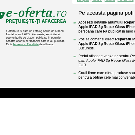
Companii
Produse
Anunturi
Director web
Pe aceasta pagina poti 
Accesezi detaliile anuntului
Repar
Apple iPAD 3g Repar Glass iPho
persoana care l-a publicat in mod di
e-oferta.ro ® este un catalog online de afaceri,
fondat in anul 2005. Produsele, serviciile si
oportunitatile de afaceri publicate in paginile
Poti sa comanzi direct
Reparatii 
noastre apartin persoanelor care le-au publicat.
Apple iPAD 3g Repar Glass iPho
Cititi
Termenii si Conditiile
de utilizare.
Bucuresti.
Pretul afisat de vanzator pentru
Re
gsm Apple iPAD 3g Repar Glass 
EUR.
Cauti firme care ofera produse sau 
pentru a obtine cele mai convenabi