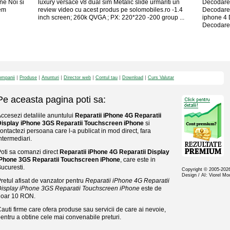
ne Noi si
luxury versace v8 dual sim Metalic slide urmariti un
Decodare 
dem
review video cu acest produs pe solomobiles.ro -1.4
Decodare
inch screen; 260k QVGA ; PX: 220*220 -200 group ...
iphone 4 
Decodare 
mpanii
Produse
Anunturi
Director web
Contul tau
Download
Curs Valutar
Pe aceasta pagina poti sa:
ccesezi detaliile anuntului
Reparatii iPhone 4G Reparatii
Display iPhone 3GS Reparatii Touchscreen iPhone
si
ontactezi persoana care l-a publicat in mod direct, fara
ntermediari.
oti sa comanzi direct
Reparatii iPhone 4G Reparatii Display
iPhone 3GS Reparatii Touchscreen iPhone
, care este in
ucuresti.
Copyright © 2005-20
Design / AI: Viorel M
retul afisat de vanzator pentru
Reparatii iPhone 4G Reparatii
isplay iPhone 3GS Reparatii Touchscreen iPhone
este de
doar 10 RON.
auti firme care ofera produse sau servicii de care ai nevoie,
entru a obtine cele mai convenabile preturi.