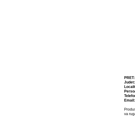
PRET
Judet
Locali
Perso
Telefo
Email
Produs
va rug