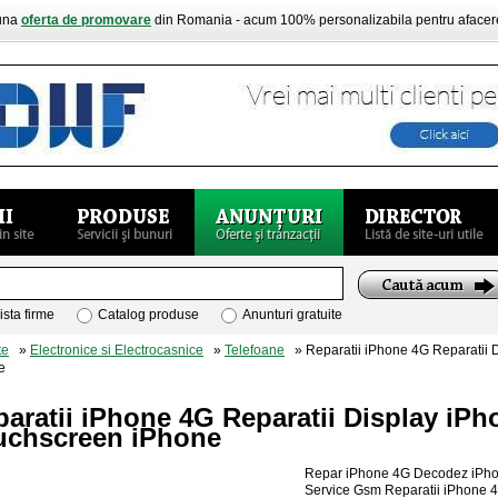
buna
oferta de promovare
din Romania - acum 100% personalizabila pentru aface
ista firme
Catalog produse
Anunturi gratuite
te
»
Electronice si Electrocasnice
»
Telefoane
» Reparatii iPhone 4G Reparatii 
e
aratii iPhone 4G Reparatii Display iPh
uchscreen iPhone
Repar iPhone 4G Decodez iPho
Service Gsm Reparatii iPhone 