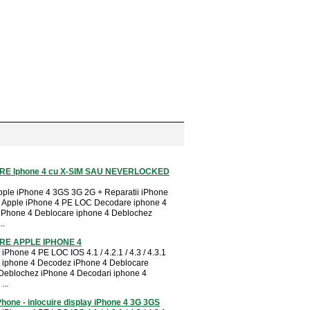
E Iphone 4 cu X-SIM SAU NEVERLOCKED
pple iPhone 4 3GS 3G 2G + Reparatii iPhone
 Apple iPhone 4 PE LOC Decodare iphone 4
iPhone 4 Deblocare iphone 4 Deblochez
..
E APPLE IPHONE 4
iPhone 4 PE LOC IOS 4.1 / 4.2.1 / 4.3 / 4.3.1
 iphone 4 Decodez iPhone 4 Deblocare
Deblochez iPhone 4 Decodari iphone 4
...
one - inlocuire display iPhone 4 3G 3GS