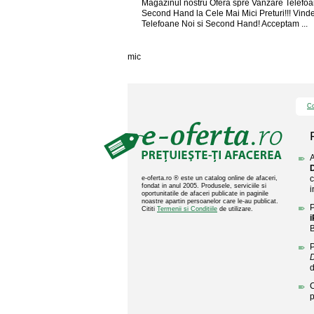
Magazinul nostru Ofera spre Vanzare Telefoa
Second Hand la Cele Mai Mici Preturi!!! Vin
Telefoane Noi si Second Hand! Acceptam ...
mic
Co
A
c
e-oferta.ro ® este un catalog online de afaceri,
fondat in anul 2005. Produsele, serviciile si
i
oportunitatile de afaceri publicate in paginile
noastre apartin persoanelor care le-au publicat.
P
Cititi
Termenii si Conditiile
de utilizare.
B
P
D
C
p