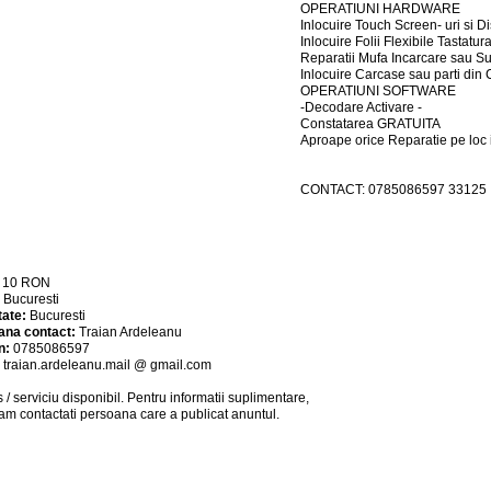
OPERATIUNI HARDWARE
Inlocuire Touch Screen- uri si Di
Inlocuire Folii Flexibile Tastatur
Reparatii Mufa Incarcare sau S
Inlocuire Carcase sau parti di
OPERATIUNI SOFTWARE
-Decodare Activare -
Constatarea GRATUITA
Aproape orice Reparatie pe loc 
CONTACT: 0785086597 33125
:
10
RON
:
Bucuresti
tate:
Bucuresti
ana contact:
Traian Ardeleanu
n:
0785086597
:
traian.ardeleanu.mail @ gmail.com
 / serviciu
disponibil
. Pentru informatii suplimentare,
am contactati persoana care a publicat anuntul.