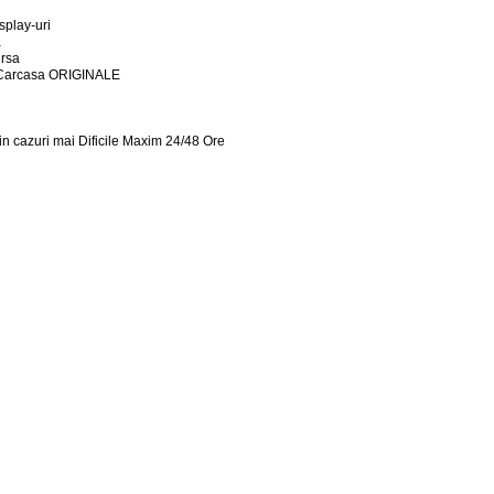
splay-uri
a
ursa
n Carcasa ORIGINALE
in cazuri mai Dificile Maxim 24/48 Ore