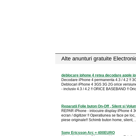
Alte anunturi gratuite Electron
deblocare iphone 4 retea decodare apple i
Decodare iPhone 4 permanenta 4.3 / 4.2 !! 3
Deblocari iPhone 4 3GS 3G 2G orice versiun
- inclusiv 4.3 / 4.2 !! ORICE BASEBAND !! Orice
Reparatii Folie buton On-Off , Silent si Volu
REPAR iPhone - inlocuire display iPhone 4 
ecran / digitizer !! Operatiunea se face pe loc
piese originale!! Schimb buton home, silent, ..
Sony Ericsson Arc = 400EURO