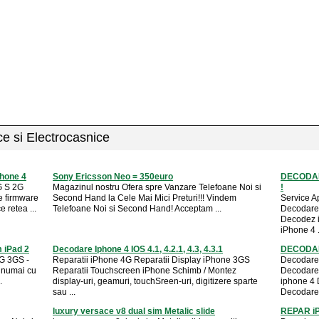
ice si Electrocasnice
phone 4
Sony Ericsson Neo = 350euro
DECODAR
G S 2G
Magazinul nostru Ofera spre Vanzare Telefoane Noi si
!
e firmware
Second Hand la Cele Mai Mici Preturi!!! Vindem
Service A
 retea ...
Telefoane Noi si Second Hand! Acceptam ...
Decodare
Decodez 
iPhone 4 .
m iPad 2
Decodare Iphone 4 IOS 4.1, 4.2.1, 4.3, 4.3.1
DECODAR
3G 3GS -
Reparatii iPhone 4G Reparatii Display iPhone 3GS
Decodare 
, numai cu
Reparatii Touchscreen iPhone Schimb / Montez
Decodare
.
display-uri, geamuri, touchSreen-uri, digitizere sparte
iphone 4 
sau ...
Decodare 
luxury versace v8 dual sim Metalic slide
REPAR iPh