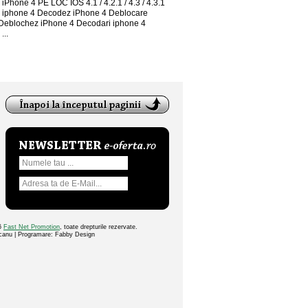
iPhone 4 PE LOC IOS 4.1 / 4.2.1 / 4.3 / 4.3.1
 iphone 4 Decodez iPhone 4 Deblocare
Deblochez iPhone 4 Decodari iphone 4
...
26
Fast Net Promotion
, toate drepturile rezervate.
ocanu | Programare: Fabby Design