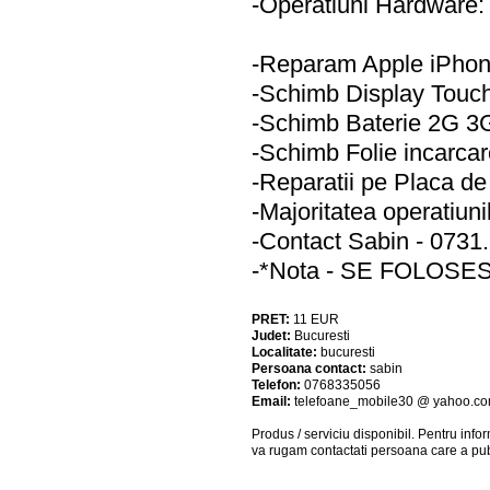
-Operatiuni Hardware:
-Reparam Apple iPho
-Schimb Display Touc
-Schimb Baterie 2G 3G
-Schimb Folie incarca
-Reparatii pe Placa d
-Majoritatea operatiuni
-Contact Sabin - 0731
-*Nota - SE FOLOS
PRET:
11
EUR
Judet:
Bucuresti
Localitate:
bucuresti
Persoana contact:
sabin
Telefon:
0768335056
Email:
telefoane_mobile30 @ yahoo.c
Produs / serviciu
disponibil
. Pentru info
va rugam contactati persoana care a pub