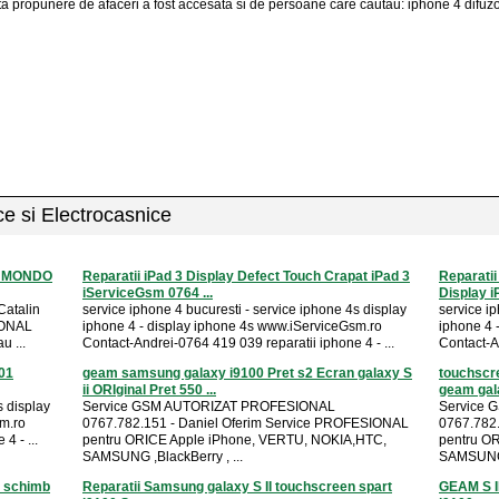
a propunere de afaceri a fost accesata si de persoane care cautau: iphone 4 difuzo
ice si Electrocasnice
oc MONDO
Reparatii iPad 3 Display Defect Touch Crapat iPad 3
Reparatii
iServiceGsm 0764 ...
Display iP
Catalin
service iphone 4 bucuresti - service iphone 4s display
service ip
IONAL
iphone 4 - display iphone 4s www.iServiceGsm.ro
iphone 4 
u ...
Contact-Andrei-0764 419 039 reparatii iphone 4 - ...
Contact-An
201
geam samsung galaxy i9100 Pret s2 Ecran galaxy S
touchscr
ii ORIginal Pret 550 ...
geam gala
s display
Service GSM AUTORIZAT PROFESIONAL
Service
sm.ro
0767.782.151 - Daniel Oferim Service PROFESIONAL
0767.782
4 - ...
pentru ORICE Apple iPhone, VERTU, NOKIA,HTC,
pentru O
SAMSUNG ,BlackBerry , ...
SAMSUNG ,
t schimb
Reparatii Samsung galaxy S II touchscreen spart
GEAM S I