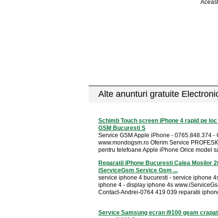
Aceast
Alte anunturi gratuite Electron
Schimb Touch screen iPhone 4 rapid pe l
GSM Bucuresti S
Service GSM Apple iPhone - 0765.848.374 - 
www.mondogsm.ro Oferim Service PROFES
pentru telefoane Apple iPhone Orice model sa
Reparatii iPhone Bucuresti Calea Mosilor 
iServiceGsm Service Gsm ...
service iphone 4 bucuresti - service iphone 4
iphone 4 - display iphone 4s www.iServiceG
Contact-Andrei-0764 419 039 reparatii iphone 
Service Samsung ecran i9100 geam crapa