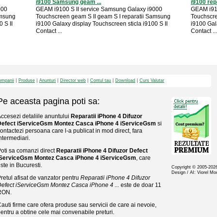
i9100 Samsung geam ...
i9100 rep
000
GEAM i9100 S II service Samsung Galaxy i9000
GEAM i910
amsung
Touchscreen geam S II geam S I reparatii Samsung
Touchscre
 S II
i9100 Galaxy display Touchscreen sticla i9100 S II
i9100 Gal
Contact ...
Contact ...
mpanii
Produse
Anunturi
Director web
Contul tau
Download
Curs Valutar
Pe aceasta pagina poti sa:
ccesezi detaliile anuntului
Reparatii iPhone 4 Difuzor
Defect iServiceGsm Montez Casca iPhone 4 iServiceGsm
si
ontactezi persoana care l-a publicat in mod direct, fara
ntermediari.
oti sa comanzi direct
Reparatii iPhone 4 Difuzor Defect
iServiceGsm Montez Casca iPhone 4 iServiceGsm
, care
ste in Bucuresti.
Copyright © 2005-20
Design / AI: Viorel M
retul afisat de vanzator pentru
Reparatii iPhone 4 Difuzor
efect iServiceGsm Montez Casca iPhone 4 ...
este de doar 11
RON.
auti firme care ofera produse sau servicii de care ai nevoie,
entru a obtine cele mai convenabile preturi.