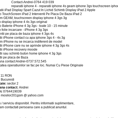
Contact-Andrei-0764 419 039
reparatii iphone 4 - reparatii iphone 4s geam iphone 3gs touchscreen ipho
tii iPad Display Spart Cazut In Lichid Schimb Display iPad 2 Apple
 TouchScreen iPad 2 Interventi Pe Placa De Baza iPad 2
im GEAM, touchscreen display iphone 4 3gs 3g
 display iphone 4 4s 3gs original
 Baterie iPhone 4 3g 3gs - toate 10 - 15 minute
 folie incarcare - iPhone 4 3g 3gs
entii pe placa de baza iphone 4 3gs 4s
tii iPhone contact cu apa iphone 3gs 4 - 4s 3g
m iPhone nu se incarca indiferent de model
tii iPhone care nu se aprinde iphone 4 3g 3gs 4s
tii iPhone recovery moode
tii sau schimb buton home iphone 4 3g 3gs
tii pe placa de Baza
na contact Andrei-0737.572.545
tatea operatiunilor se fac pe loc. Numai Cu Piese Originale
:
11
RON
:
Bucuresti
tate:
sector 2
ana contact:
Andrei
n:
0764419039
:
mosilor201gsm @ yahoo.com
 / serviciu
disponibil
. Pentru informatii suplimentare,
am contactati persoana care a publicat anuntul.