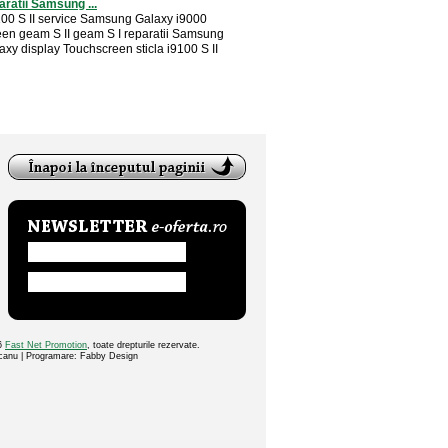
aratii Samsung ...
0 S II service Samsung Galaxy i9000
en geam S II geam S I reparatii Samsung
axy display Touchscreen sticla i9100 S II
26
Fast Net Promotion
, toate drepturile rezervate.
ocanu | Programare: Fabby Design