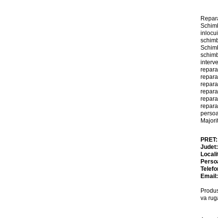
Repara
Schimb
inlocu
schimb
Schimb
schimb
interv
repara
repara
repara
repara
repara
repara
persoa
Majori
PRET
Judet
Locali
Perso
Telefo
Email
Produs
va rug