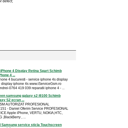
r defect;
 iPhone 4 Display Retina Spart Schimb
hone 4 ...
hone 4 bucuresti - service iphone 4s display
- display iphone 4s www.iServiceGsm.ro
drei-0764 419 039 reparatii iphone 4 - ...
een samsung galaxy s2 i9100 Schimb
xy S2 ecran ...
 GSM AUTORIZAT PROFESIONAL
.151 - Daniel Oferim Service PROFESIONAL
RICE Apple iPhone, VERTU, NOKIA,HTC,
BlackBerry , ...
I Samsung service sticla Touchscreen