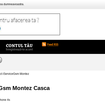
rea dumneavoastra.
ect iServiceGsm Montez
ceGsm Montez Casca
phone 4s