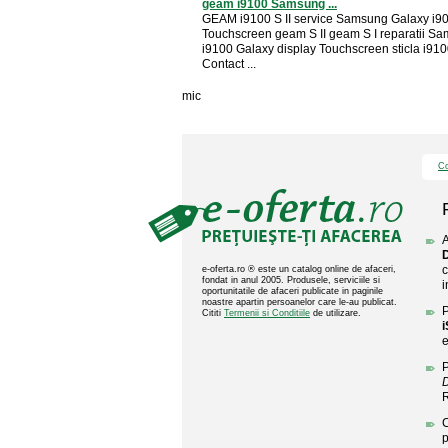
geam i9100 Samsung ...
GEAM i9100 S II service Samsung Galaxy i9
Touchscreen geam S II geam S I reparatii S
i9100 Galaxy display Touchscreen sticla i9100
Contact ...
mic
Co
A
c
e-oferta.ro ® este un catalog online de afaceri,
fondat in anul 2005. Produsele, serviciile si
i
oportunitatile de afaceri publicate in paginile
noastre apartin persoanelor care le-au publicat.
P
Cititi
Termenii si Conditiile
de utilizare.
e
P
D
C
p