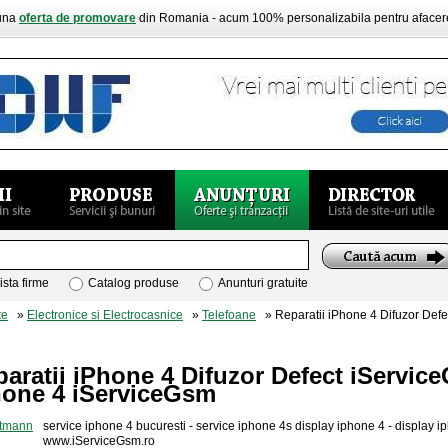
buna
oferta de promovare
din Romania - acum 100% personalizabila pentru aface
ista firme
Catalog produse
Anunturi gratuite
te
»
Electronice si Electrocasnice
»
Telefoane
» Reparatii iPhone 4 Difuzor Def
aratii iPhone 4 Difuzor Defect iServi
hone 4 iServiceGsm
service iphone 4 bucuresti - service iphone 4s display iphone 4 - display i
www.iServiceGsm.ro