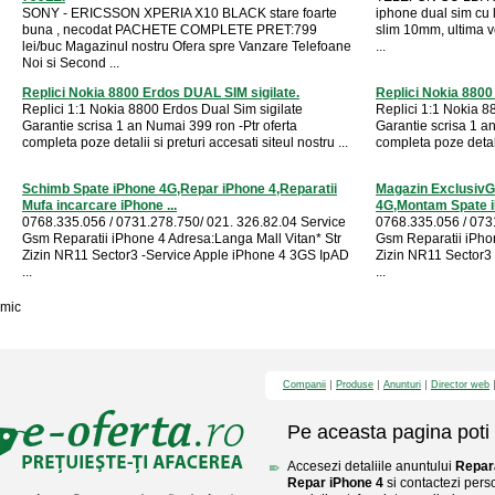
SONY - ERICSSON XPERIA X10 BLACK stare foarte
iphone dual sim cu l
buna , necodat PACHETE COMPLETE PRET:799
slim 10mm, ultima ve
lei/buc Magazinul nostru Ofera spre Vanzare Telefoane
...
Noi si Second ...
Replici Nokia 8800 Erdos DUAL SIM sigilate.
Replici Nokia 8800
Replici 1:1 Nokia 8800 Erdos Dual Sim sigilate
Replici 1:1 Nokia 8
Garantie scrisa 1 an Numai 399 ron -Ptr oferta
Garantie scrisa 1 a
completa poze detalii si preturi accesati siteul nostru ...
completa poze detalii
Schimb Spate iPhone 4G,Repar iPhone 4,Reparatii
Magazin ExclusivG
Mufa incarcare iPhone ...
4G,Montam Spate iP
0768.335.056 / 0731.278.750/ 021. 326.82.04 Service
0768.335.056 / 073
Gsm Reparatii iPhone 4 Adresa:Langa Mall Vitan* Str
Gsm Reparatii iPhon
Zizin NR11 Sector3 -Service Apple iPhone 4 3GS IpAD
Zizin NR11 Sector3
...
...
mic
Companii
Produse
Anunturi
Director web
Pe aceasta pagina poti 
Accesezi detaliile anuntului
Repara
Repar iPhone 4
si contactezi perso