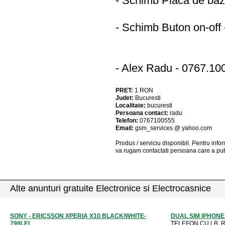
- Schimb Placa de ba
- Schimb Buton on-off
- Alex Radu - 0767.10
PRET:
1
RON
Judet:
Bucuresti
Localitate:
bucuresti
Persoana contact:
radu
Telefon:
0767100555
Email:
gsm_services @ yahoo.com
Produs / serviciu
disponibil
. Pentru info
va rugam contactati persoana care a pub
Alte anunturi gratuite Electronice si Electrocasnice
SONY - ERICSSON XPERIA X10 BLACK/WHITE-
DUAL SIM IPHONE 
799LEI
TELEFON CU LB. RO