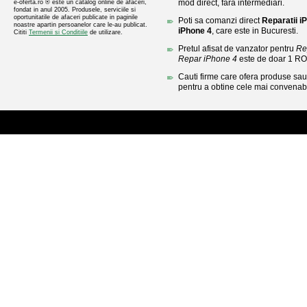
mod direct, fara intermediari.
e-oferta.ro ® este un catalog online de afaceri,
fondat in anul 2005. Produsele, serviciile si
oportunitatile de afaceri publicate in paginile
Poti sa comanzi direct
Reparatii i
noastre apartin persoanelor care le-au publicat.
iPhone 4
, care este in Bucuresti.
Cititi
Termenii si Conditiile
de utilizare.
Pretul afisat de vanzator pentru
Re
Repar iPhone 4
este de doar 1 RO
Cauti firme care ofera produse sau 
pentru a obtine cele mai convenabi