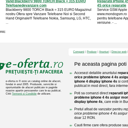
Vand Blackberry 9800 TORCH Black = 315 EURO
Reparatii iPhone 4S
Telefoanedevanzare com
4S orice reparatie
Blackberry 9800 TORCH Black = 315 EURO Magazinul
Service GSM Apple 
nostru Ofera spre Vanzare Telefoane Noi si Second
www.mondogsm.ro 
Hand Originale!!! Telefoane Nokia, Samsung, LG, HTC,
pentru telefoane A
...
versiune. - ...
mic
Companii
Produse
Anunturi
Director web
Pe aceasta pagina poti 
Accesezi detaliile anuntului
repara
orice probleme iphone 4 4s asigu
iphone 4 display iphone 4s
si con
e-oferta.ro ® este un catalog online de afaceri,
fondat in anul 2005. Produsele, serviciile si
publicat in mod direct, fara interme
oportunitatile de afaceri publicate in paginile
noastre apartin persoanelor care le-au publicat.
Poti sa comanzi direct
reparatii i
Cititi
Termenii si Conditiile
de utilizare.
probleme iphone 4 4s asigur mont
display iphone 4s
, care este in Bu
Pretul afisat de vanzator pentru
rep
orice probleme iphone 4 4s asigur m
doar 12 RON.
Cauti firme care ofera produse sau 