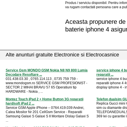
Produs / serviciu
disponibil
. Pentru info
va rugam contactati persoana care a pub
Aceasta propunere de a
baterie iphone 4 asigu
Alte anunturi gratuite Electronice si Electrocasnice
Service Gsm MONDO GSM Nokia N8 N9 800 Lumia
service iphone 4 bu
Decodare Resoftare ...
reparatii ...
031.438.03.30 , 0765.114.113 , 0735 759 759 -
service iphone 4 buc
www.mondogsm.ro SERVICE GSM PROFESIONIST -
reparatii iphone 4 4
SECTOR 2 MIHAI BRAVU 57 65 Operatiuni tip
display iphone 4 - i
HARDWARE - Nokia , ...
Montez Touch iPad 2 + Home Button 3G reparatii
Telefon dualsim GU
hard/soft iPad 2 ...
Replica Gucci mini G
Service GSM Apple iPhone – 0764.419.039 Andrei,
sim cu diamante disp
Calea Mosilor Nr 201 CellGsm Service - Reparatii
TELEFOANEDUALSIM
Samsung Galaxi S Galaxi S II Montare Dislay Galaxi S
369 lei cu garantie la
...