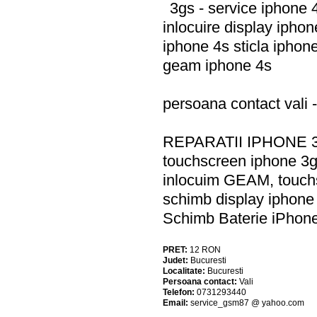
3gs - service iphone 
inlocuire display iphon
iphone 4s sticla iphon
geam iphone 4s
persoana contact vali
REPARATII IPHONE 3
touchscreen iphone 3
inlocuim GEAM, touchs
schimb display iphone 
Schimb Baterie iPhone 
PRET:
12
RON
Judet:
Bucuresti
Localitate:
Bucuresti
Persoana contact:
Vali
Telefon:
0731293440
Email:
service_gsm87 @ yahoo.com