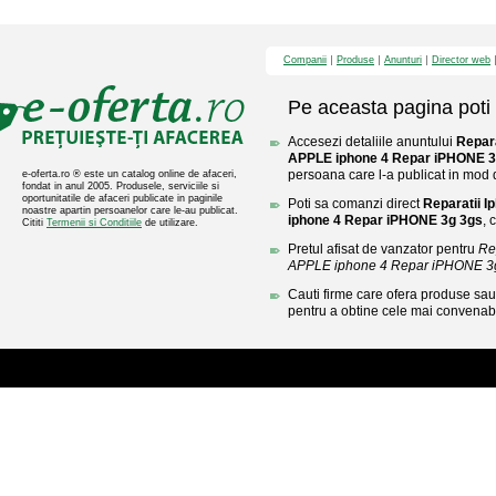
Companii
Produse
Anunturi
Director web
Pe aceasta pagina poti 
Accesezi detaliile anuntului
Repara
APPLE iphone 4 Repar iPHONE 3
persoana care l-a publicat in mod di
e-oferta.ro ® este un catalog online de afaceri,
fondat in anul 2005. Produsele, serviciile si
oportunitatile de afaceri publicate in paginile
Poti sa comanzi direct
Reparatii 
noastre apartin persoanelor care le-au publicat.
iphone 4 Repar iPHONE 3g 3gs
, 
Cititi
Termenii si Conditiile
de utilizare.
Pretul afisat de vanzator pentru
Re
APPLE iphone 4 Repar iPHONE 3
Cauti firme care ofera produse sau 
pentru a obtine cele mai convenabi