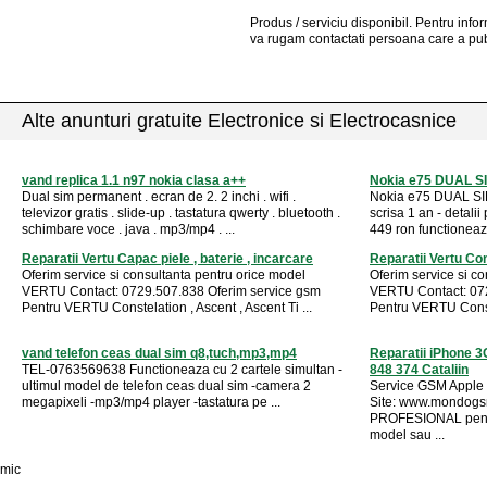
Produs / serviciu
disponibil
. Pentru info
va rugam contactati persoana care a pub
Alte anunturi gratuite Electronice si Electrocasnice
vand replica 1.1 n97 nokia clasa a++
Nokia e75 DUAL SI
Dual sim permanent . ecran de 2. 2 inchi . wifi .
Nokia e75 DUAL SIM
televizor gratis . slide-up . tastatura qwerty . bluetooth .
scrisa 1 an - detali
schimbare voce . java . mp3/mp4 . ...
449 ron functioneaza
Reparatii Vertu Capac piele , baterie , incarcare
Reparatii Vertu Cons
Oferim service si consultanta pentru orice model
Oferim service si c
VERTU Contact: 0729.507.838 Oferim service gsm
VERTU Contact: 072
Pentru VERTU Constelation , Ascent , Ascent Ti ...
Pentru VERTU Constel
vand telefon ceas dual sim q8,tuch,mp3,mp4
Reparatii iPhone 
TEL-0763569638 Functioneaza cu 2 cartele simultan -
848 374 Cataliin
ultimul model de telefon ceas dual sim -camera 2
Service GSM Apple 
megapixeli -mp3/mp4 player -tastatura pe ...
Site: www.mondogsm
PROFESIONAL pentr
model sau ...
mic