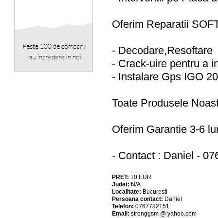
Oferim Reparatii SO
- Decodare,Resoftare
- Crack-uire pentru a i
- Instalare Gps IGO 2
Toate Produsele Noas
Oferim Garantie 3-6 lun
- Contact : Daniel - 0
PRET:
10
EUR
Judet:
N/A
Localitate:
Bucuresti
Persoana contact:
Daniel
Telefon:
0767782151
Email:
stronggsm @ yahoo.com