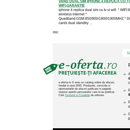
VAND DUAL SIM IPHONE 4 REPLICA CU TV
WIFI,GARANTIE
iphone 4 replica dual sim cu tv si wifi. * WIFI
wireless internet *
Quadband:GSM:850/900/1800/1900MHZ * Du
cards dual standby ...
mic
Co
A
d
c
e-oferta.ro ® este un catalog online de afaceri,
fondat in anul 2005. Produsele, serviciile si
oportunitatile de afaceri publicate in paginile
P
noastre apartin persoanelor care le-au publicat.
i
Cititi
Termenii si Conditiile
de utilizare.
P
d
C
p