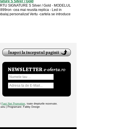
nature S Silver / Gold
ERTU SIGNATURE S Silver / Gold - MODELUL
899ron -cea mai reusita replica - Led in
balaj personalizat Vertu -cartela se introduce
26
Fast Net Promotion
, toate drepturile rezervate.
ocanu | Programare: Fabby Design