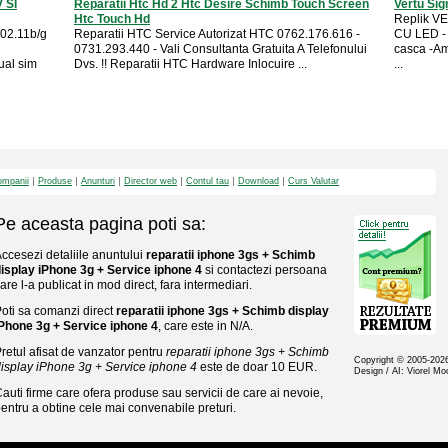
 SI
Reparatii Htc Hd 2 Htc Desire Schimb Touch Screen
Vertu Sig
Htc Touch Hd
Replik V
:802.11b/g
Reparatii HTC Service Autorizat HTC 0762.176.616 -
CU LED - 
0731.293.440 - Vali Consultanta Gratuita A Telefonului
casca -Am
al sim
Dvs. !! Reparatii HTC Hardware Inlocuire ...
...
mpanii
Produse
Anunturi
Director web
Contul tau
Download
Curs Valutar
Pe aceasta pagina poti sa:
ccesezi detaliile anuntului
reparatii iphone 3gs + Schimb
isplay iPhone 3g + Service iphone 4
si contactezi persoana
are l-a publicat in mod direct, fara intermediari.
oti sa comanzi direct
reparatii iphone 3gs + Schimb display
Phone 3g + Service iphone 4
, care este in N/A.
retul afisat de vanzator pentru
reparatii iphone 3gs + Schimb
Copyright © 2005-20
isplay iPhone 3g + Service iphone 4
este de doar 10 EUR.
Design / AI: Viorel M
auti firme care ofera produse sau servicii de care ai nevoie,
entru a obtine cele mai convenabile preturi.