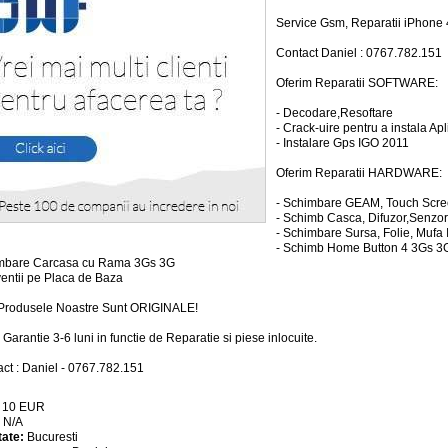
Service Gsm, Reparatii iPhone 
Contact Daniel : 0767.782.151
Oferim Reparatii SOFTWARE:
- Decodare,Resoftare
- Crack-uire pentru a instala Ap
- Instalare Gps IGO 2011
Oferim Reparatii HARDWARE:
- Schimbare GEAM, Touch Scre
- Schimb Casca, Difuzor,Senzor
- Schimbare Sursa, Folie, Mufa
- Schimb Home Button 4 3Gs 3
imbare Carcasa cu Rama 3Gs 3G
rventii pe Placa de Baza
Produsele Noastre Sunt ORIGINALE!
 Garantie 3-6 luni in functie de Reparatie si piese inlocuite.
act : Daniel - 0767.782.151
:
10
EUR
:
N/A
tate:
Bucuresti