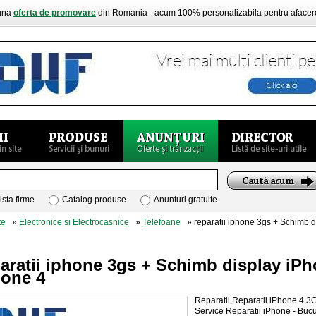
buna
oferta de promovare
din Romania - acum 100% personalizabila pentru aface
ista firme
Catalog produse
Anunturi gratuite
te
»
Electronice si Electrocasnice
»
Telefoane
» reparatii iphone 3gs + Schimb d
aratii iphone 3gs + Schimb display iPh
hone 4
Reparatii,Reparatii iPhone 4 
Service Reparatii iPhone - Bucu