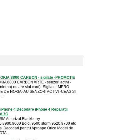
NOKIA 8800 CARBON - sigilate -PROMOTIE
KIA 8800 CARBON ARTE - senzori activi -
nterna( nu are slot card) -Sigilate -MERG
 DE NOKIA -AU SENZORI ACTIVI -CEAS SI
..
 iPhone 4 Decodare iPhone 4 Reparatii
ad 3G
SM Autorizat Blackberry
,8900,9000 Bold, 9500 storm 9520,9700 etc
 si Decodari pentru Aproape Orice Model de
TA ...