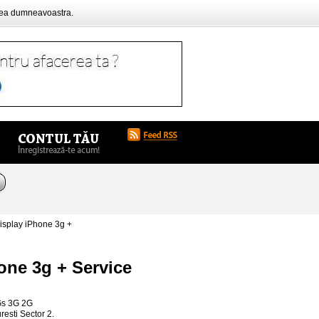
rea dumneavoastra.
isplay iPhone 3g +
one 3g + Service
3Gs 3G 2G
resti Sector 2.