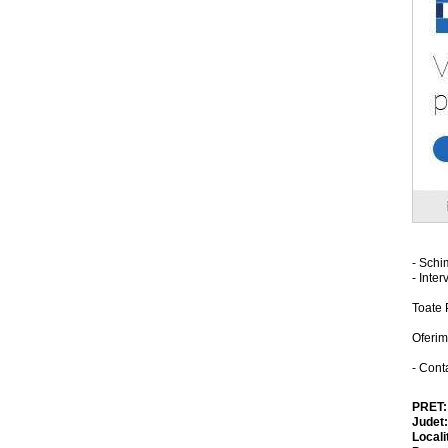
- Sch
- Inte
Toate 
Oferim
- Cont
PRET
Judet
Locali