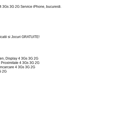
4 3Gs 3G 2G Service iPhone, bucuresti.
licatii si Jocuri GRATUITE!
en, Display 4 3Gs 3G 2G
 Proximitate 4 3Gs 3G 2G
 Incarcare 4 3Gs 3G 2G
G 2G