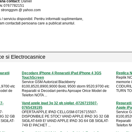
ana contact:
Daniel
n:
0767782151
:
stronggsm @ yahoo.com
 / serviciu
disponibil
. Pentru informatii suplimentare,
am contactati persoana care a publicat anuntul.
ice si Electrocasnice
aratii
Decodare iPhone 4 Reparatii iPad iPhone 4 3GS
Replica 
TouchScreen
Replik NO
Service GSM Autorizat Blackberry
memorie i
,9700 etc
8100,8520,8900,9000 Bold, 9500 storm 9520,9700 etc
CODURILE
Model de
Reparatii si Decodari pentru Aproape Orice Model de
TURN TO .
Telefon NOTA ...
07-
Vand apple ipad 3g 32 gb sigilat -0726715507-
Reparatii
0765439195
Apple iP
7-
OFERTA APPLE IPAD CELLGSM-0726715507-
Service G
3G 32 GB
DISPONIBILE PE STOC! VAND APPLE IPAD 3G 32 GB
8100,8520
SIGILAT-
SIGILAT-649 E! VAND APPLE IPAD 3G 64 GB SIGILAT-
Reparatii
749 E! PACHET ...
Telefon NO