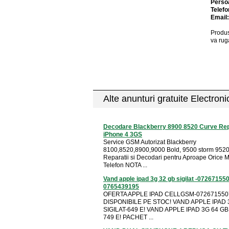
Perso
Telefo
Email
Produs
va rug
Alte anunturi gratuite Electron
Decodare Blackberry 8900 8520 Curve Rep
iPhone 4 3GS
Service GSM Autorizat Blackberry
8100,8520,8900,9000 Bold, 9500 storm 9520
Reparatii si Decodari pentru Aproape Orice 
Telefon NOTA ...
Vand apple ipad 3g 32 gb sigilat -07267155
0765439195
OFERTA APPLE IPAD CELLGSM-072671550
DISPONIBILE PE STOC! VAND APPLE IPAD 
SIGILAT-649 E! VAND APPLE IPAD 3G 64 GB 
749 E! PACHET ...