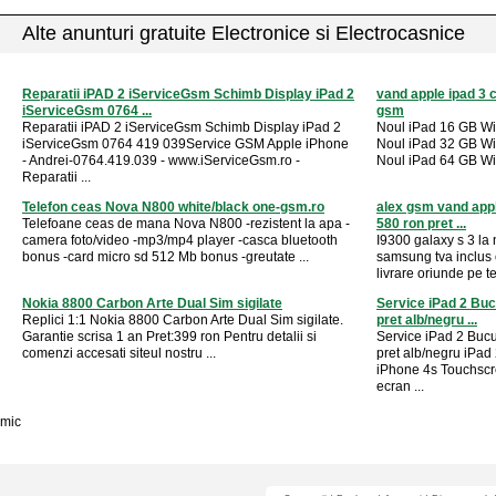
Alte anunturi gratuite Electronice si Electrocasnice
Reparatii iPAD 2 iServiceGsm Schimb Display iPad 2
vand apple ipad 3 
iServiceGsm 0764 ...
gsm
Reparatii iPAD 2 iServiceGsm Schimb Display iPad 2
Noul iPad 16 GB W
iServiceGsm 0764 419 039Service GSM Apple iPhone
Noul iPad 32 GB W
- Andrei-0764.419.039 - www.iServiceGsm.ro -
Noul iPad 64 GB Wi-
Reparatii ...
Telefon ceas Nova N800 white/black one-gsm.ro
alex gsm vand apple
Telefoane ceas de mana Nova N800 -rezistent la apa -
580 ron pret ...
camera foto/video -mp3/mp4 player -casca bluetooth
I9300 galaxy s 3 la 
bonus -card micro sd 512 Mb bonus -greutate ...
samsung tva inclus 
livrare oriunde pe te
Nokia 8800 Carbon Arte Dual Sim sigilate
Service iPad 2 Bucu
Replici 1:1 Nokia 8800 Carbon Arte Dual Sim sigilate.
pret alb/negru ...
Garantie scrisa 1 an Pret:399 ron Pentru detalii si
Service iPad 2 Bucur
comenzi accesati siteul nostru ...
pret alb/negru iPa
iPhone 4s Touchscr
ecran ...
mic