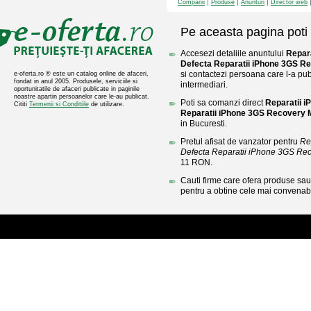
Companii
Produse
Anunturi
Director web
Pe aceasta pagina poti 
Accesezi detaliile anuntului
Repar
Defecta Reparatii iPhone 3GS R
si contactezi persoana care l-a publ
e-oferta.ro ® este un catalog online de afaceri,
fondat in anul 2005. Produsele, serviciile si
intermediari.
oportunitatile de afaceri publicate in paginile
noastre apartin persoanelor care le-au publicat.
Poti sa comanzi direct
Reparatii 
Cititi
Termenii si Conditiile
de utilizare.
Reparatii iPhone 3GS Recovery
in Bucuresti.
Pretul afisat de vanzator pentru
Re
Defecta Reparatii iPhone 3GS Rec
11 RON.
Cauti firme care ofera produse sau 
pentru a obtine cele mai convenabi