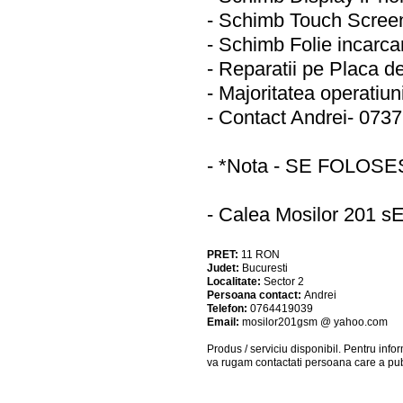
- Schimb Touch Scree
- Schimb Folie incarca
- Reparatii pe Placa d
- Majoritatea operatiuni
- Contact Andrei- 073
- *Nota - SE FOLOS
- Calea Mosilor 201 
PRET:
11
RON
Judet:
Bucuresti
Localitate:
Sector 2
Persoana contact:
Andrei
Telefon:
0764419039
Email:
mosilor201gsm @ yahoo.com
Produs / serviciu
disponibil
. Pentru info
va rugam contactati persoana care a pub