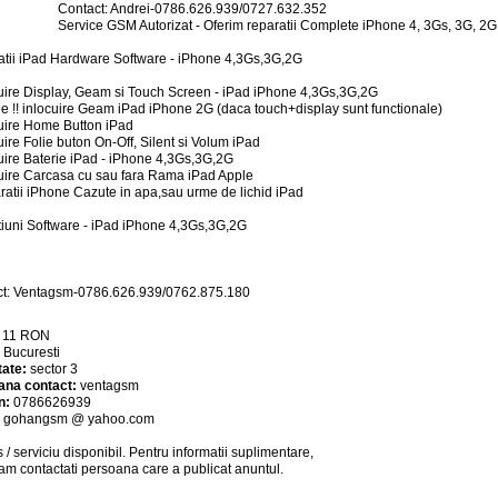
Contact: Andrei-0786.626.939/0727.632.352
Service GSM Autorizat - Oferim reparatii Complete iPhone 4, 3Gs, 3G, 2G
tii iPad Hardware Software - iPhone 4,3Gs,3G,2G
cuire Display, Geam si Touch Screen - iPad iPhone 4,3Gs,3G,2G
tie !! inlocuire Geam iPad iPhone 2G (daca touch+display sunt functionale)
cuire Home Button iPad
cuire Folie buton On-Off, Silent si Volum iPad
cuire Baterie iPad - iPhone 4,3Gs,3G,2G
cuire Carcasa cu sau fara Rama iPad Apple
ratii iPhone Cazute in apa,sau urme de lichid iPad
iuni Software - iPad iPhone 4,3Gs,3G,2G
ct: Ventagsm-0786.626.939/0762.875.180
:
11
RON
:
Bucuresti
tate:
sector 3
ana contact:
ventagsm
n:
0786626939
:
gohangsm @ yahoo.com
 / serviciu
disponibil
. Pentru informatii suplimentare,
am contactati persoana care a publicat anuntul.