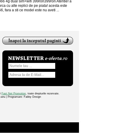
i66 4g dual sim+wifi 399ron399ron Atentie! a
rca cu alte replici de pe piata! acesta este
6, fara a sti ce model este nu aveti ...
26
Fast Net Promotion
, toate drepturile rezervate.
ocanu | Programare: Fabby Design