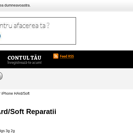
rea dumneavoastra.
 iPhone HArd/Soft
d/Soft Reparatii
3gs 3g 2g