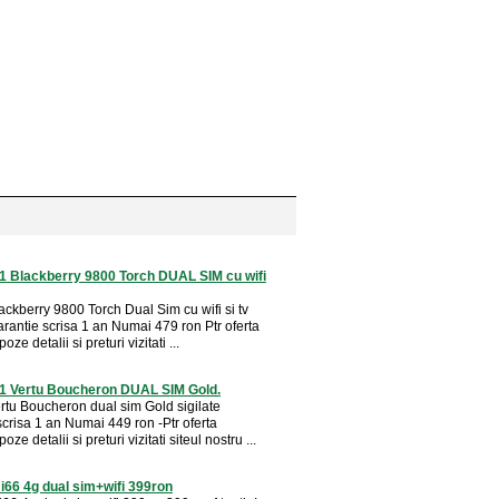
:1 Blackberry 9800 Torch DUAL SIM cu wifi
ackberry 9800 Torch Dual Sim cu wifi si tv
arantie scrisa 1 an Numai 479 ron Ptr oferta
ze detalii si preturi vizitati ...
:1 Vertu Boucheron DUAL SIM Gold.
ertu Boucheron dual sim Gold sigilate
scrisa 1 an Numai 449 ron -Ptr oferta
ze detalii si preturi vizitati siteul nostru ...
i66 4g dual sim+wifi 399ron