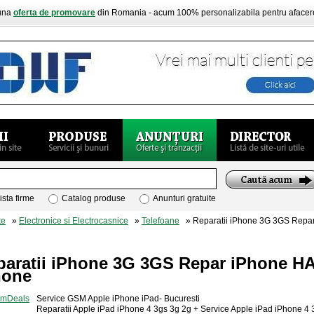
buna
oferta de promovare
din Romania - acum 100% personalizabila pentru aface
ista firme
Catalog produse
Anunturi gratuite
te
»
Electronice si Electrocasnice
»
Telefoane
» Reparatii iPhone 3G 3GS Repar
paratii iPhone 3G 3GS Repar iPhone HAr
hone
Service GSM Apple iPhone iPad- Bucuresti
Reparatii Apple iPad iPhone 4 3gs 3g 2g + Service Apple iPad iPhone 4 