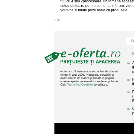
f36 cu 4 sim 2procesoare +lb.romana accesati
solomobiles.ro pentru comentarii forum, vide
youtube si multe poze reale cu produsele ...
mic
Co
A
i
c
e-oferta.ro ® este un catalog online de afaceri,
fondat in anul 2005. Produsele, serviciile si
oportunitatile de afaceri publicate in paginile
P
noastre apartin persoanelor care le-au publicat.
i
Cititi
Termenii si Conditiile
de utilizare.
P
R
C
p