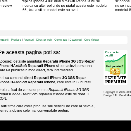
 siteul
replica iphone 4 i66 dual sim+wifi Atentie! a nu se
sciphone 
o review
incurca cu alte replici de pe piata! acesta este modelul
nu se incu
i66, fara a sti ce model este nu aveti ...
modelul i6
mpanii
Produse
Anunturi
Director web
Contul tau
Download
Curs Valutar
Pe aceasta pagina poti sa:
ccesezi detaliile anuntului
Reparatii iPhone 3G 3GS Repar
Phone HArd/Soft Reparatii iPhone
si contactezi persoana
are l-a publicat in mod direct, fara intermediari.
oti sa comanzi direct
Reparatii iPhone 3G 3GS Repar
Phone HArd/Soft Reparatii iPhone
, care este in Bucuresti.
retul afisat de vanzator pentru
Reparatii iPhone 3G 3GS
Copyright © 2005-20
epar iPhone HArd/Soft Reparatii iPhone
este de doar 11
Design / AI: Viorel M
RON.
auti firme care ofera produse sau servicii de care ai nevoie,
entru a obtine cele mai convenabile preturi.