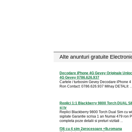
Alte anunturi gratuite Electron
Decodare iPhone 4G Gevey Originale Unlo
4G Gevey 0786.626.937
Cartele / turbosim Gevey Decodare iPhone 4 
Ron Contact: 0786.626.937 Mihay DETALII: ..
Replici 1:1 Blackberry 9800 Torch DUAL SI
si tv
Replici Blackberry 9800 Torch Dual Sim cu wifi
sigilate Garantie scrisa 1 an Numai 479 ron Pt
completa poze detalii si preturi vizitati ...
f36 cu 4 sim 2procesoare +lb.romana