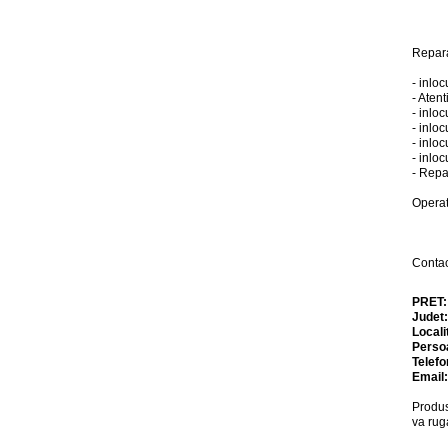
Repara
- inlo
- Aten
- inlo
- inlo
- inlo
- inlo
- Repa
Operat
Conta
PRET
Judet
Locali
Perso
Telefo
Email
Produs
va rug