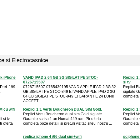
ice si Electrocasnice
ck iPhone
VAND IPAD 2 64 GB 3G SIGILAT PE STOC-
Replici 1
0726715507
si tv
Pret: 199
0726715507-0765439195 VAND APPLE IPAD 2 3G 32
Replici Bl
.
GB SIGILAT PE STOC-849 E! VAND APPLE IPAD 2 3G
sigilate G
64 GB SIGILAT PE STOC-949 E! GARANTIE 24 LUNI!
completa po
ACCEPT ...
M cu wifi
Replici 1:1 Vertu Boucheron DUAL SIM Gold.
Replici 1
Replici Vertu Boucheron dual sim Gold sigilate
Replici V
 si tv
Garantie scrisa 1 an Numai 449 ron -Ptr oferta
Garantie 
r oferta
completa poze detalii si preturi vizitati siteul nostru ...
completa po
replica iphone 4 i66 dual sim+wifi
sciphone 