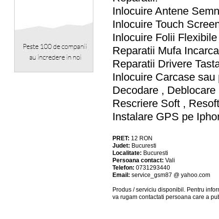
Inlocuire Antene Semn
Inlocuire Touch Screen-
Inlocuire Folii Flexibi
Reparatii Mufa Incarc
Reparatii Drivere Tast
Inlocuire Carcase sau
Decodare , Deblocare ,
Rescriere Soft , Resof
Instalare GPS pe Ipho
PRET:
12
RON
Judet:
Bucuresti
Localitate:
Bucuresti
Persoana contact:
Vali
Telefon:
0731293440
Email:
service_gsm87 @ yahoo.com
Produs / serviciu
disponibil
. Pentru info
va rugam contactati persoana care a pub