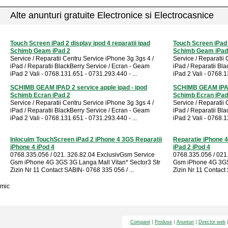
Alte anunturi gratuite Electronice si Electrocasnice
Touch Screen iPad 2 display ipod 4 reparatii ipad
Touch Screen iPad 2
Schimb Geam iPad 2
Schimb Geam iPad
Service / Reparatii Centru Service iPhone 3g 3gs 4 /
Service / Reparatii
iPad / Reparatii BlackBerry Service / Ecran - Geam
iPad / Reparatii Bl
iPad 2 Vali - 0768.131.651 - 0731.293.440 - ...
iPad 2 Vali - 0768.1
SCHIMB GEAM IPAD 2 service apple ipad - ipod
SCHIMB GEAM IPAD 
Schimb Ecran iPad 2
Schimb Ecran iPad
Service / Reparatii Centru Service iPhone 3g 3gs 4 /
Service / Reparatii
iPad / Reparatii BlackBerry Service / Ecran - Geam
iPad / Reparatii Bl
iPad 2 Vali - 0768.131.651 - 0731.293.440 - ...
iPad 2 Vali - 0768.1
Inlocuim TouchScreen iPad 2 iPhone 4 3GS Reparatii
Reparatie iPhone 
iPhone 4 iPod 4
iPad 2 iPod 4
0768.335.056 / 021. 326.82.04 ExclusivGsm Service
0768.335.056 / 021
Gsm iPhone 4G 3GS 3G Langa Mall Vitan* Sector3 Str
Gsm iPhone 4G 3GS 
Zizin Nr 11 Contact SABIN- 0768 335 056 / ...
Zizin Nr 11 Contact 
mic
Companii
Produse
Anunturi
Director web