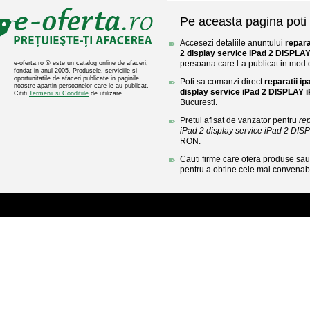
Pe aceasta pagina poti 
Accesezi detaliile anuntului
repara
2 display service iPad 2 DISPLAY
persoana care l-a publicat in mod di
e-oferta.ro ® este un catalog online de afaceri,
fondat in anul 2005. Produsele, serviciile si
oportunitatile de afaceri publicate in paginile
Poti sa comanzi direct
reparatii i
noastre apartin persoanelor care le-au publicat.
display service iPad 2 DISPLAY i
Cititi
Termenii si Conditiile
de utilizare.
Bucuresti.
Pretul afisat de vanzator pentru
re
iPad 2 display service iPad 2 DIS
RON.
Cauti firme care ofera produse sau 
pentru a obtine cele mai convenabi