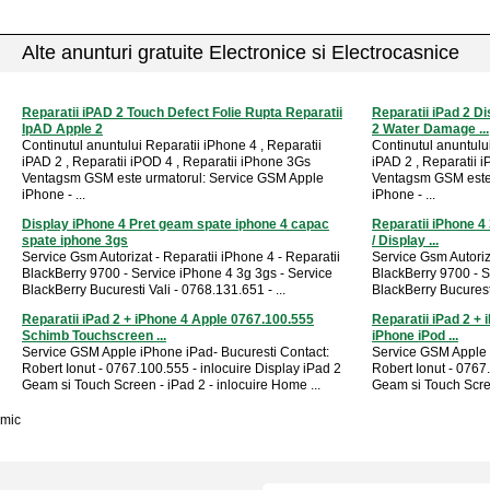
Alte anunturi gratuite Electronice si Electrocasnice
Reparatii iPAD 2 Touch Defect Folie Rupta Reparatii
Reparatii iPad 2 D
IpAD Apple 2
2 Water Damage ...
Continutul anuntului Reparatii iPhone 4 , Reparatii
Continutul anuntului
iPAD 2 , Reparatii iPOD 4 , Reparatii iPhone 3Gs
iPAD 2 , Reparatii 
Ventagsm GSM este urmatorul: Service GSM Apple
Ventagsm GSM este 
iPhone - ...
iPhone - ...
Display iPhone 4 Pret geam spate iphone 4 capac
Reparatii iPhone 4 
spate iphone 3gs
/ Display ...
Service Gsm Autorizat - Reparatii iPhone 4 - Reparatii
Service Gsm Autoriza
BlackBerry 9700 - Service iPhone 4 3g 3gs - Service
BlackBerry 9700 - S
BlackBerry Bucuresti Vali - 0768.131.651 - ...
BlackBerry Bucuresti
Reparatii iPad 2 + iPhone 4 Apple 0767.100.555
Reparatii iPad 2 +
Schimb Touchscreen ...
iPhone iPod ...
Service GSM Apple iPhone iPad- Bucuresti Contact:
Service GSM Apple 
Robert Ionut - 0767.100.555 - inlocuire Display iPad 2
Robert Ionut - 0767
Geam si Touch Screen - iPad 2 - inlocuire Home ...
Geam si Touch Scree
mic