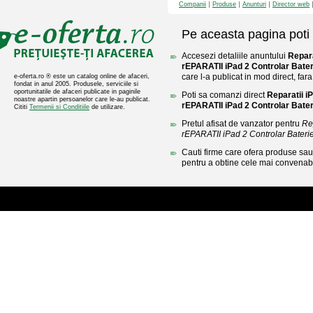
Companii
Produse
Anunturi
Director web
Pe aceasta pagina poti 
Accesezi detaliile anuntului
Repar
rEPARATII iPad 2 Controlar Bater
care l-a publicat in mod direct, fara
e-oferta.ro ® este un catalog online de afaceri,
fondat in anul 2005. Produsele, serviciile si
oportunitatile de afaceri publicate in paginile
Poti sa comanzi direct
Reparatii 
noastre apartin persoanelor care le-au publicat.
rEPARATII iPad 2 Controlar Bater
Cititi
Termenii si Conditiile
de utilizare.
Pretul afisat de vanzator pentru
Re
rEPARATII iPad 2 Controlar Bateri
Cauti firme care ofera produse sau 
pentru a obtine cele mai convenabi