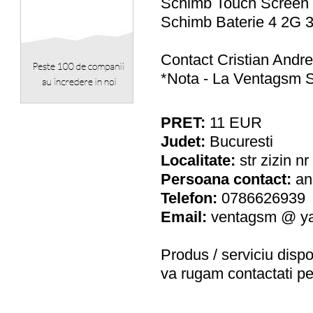
Schimb Touch Screen 
Schimb Baterie 4 2G 
Contact Cristian Andr
*Nota - La Ventags
PRET:
11
EUR
Judet:
Bucuresti
Localitate:
str zizin n
Persoana contact:
an
Telefon:
0786626939
Email:
ventagsm @ y
Produs / serviciu
dispo
va rugam contactati pe