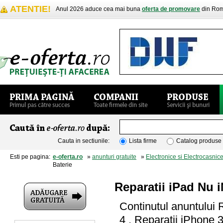
ATENTIE!
Anul 2026 aduce cea mai buna
oferta de promovare
din Rom
Cauta in sectiunile:
Lista firme
Catalog produse
Esti pe pagina:
e-oferta.ro
»
anunturi gratuite
»
Electronice si Electrocasnic
Baterie
Reparatii iPad Nu 
Continutul anuntului 
4 , Reparatii iPhone